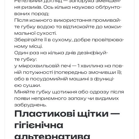
Ретельний догляд — запо­ру­ка змен­ше­н­
ня ризи­ків. Ось кіль­ка нау­ко­во обґрун­то­
ва­них порад:
Після кожно­го вико­ри­ста­н­ня про­ми­вай­
те губку водою та від­ти­скай­те до макси­
маль­ної сухості.
Зберігайте її в сухо­му, добре про­ві­трю­ва­
но­му місці.
Один раз на кіль­ка днів дезін­фі­куй­
те губку:
у мікро­хви­льо­вій печі — 1 хви­ли­на на пов­
ній поту­жно­сті (попе­ре­дньо змо­чив­ши її);
або в посу­до­мий­ній маши­ні з фун­кці­
єю сушки.
Міняйте губку щоти­жня або одра­зу після
появи непри­єм­но­го запа­ху чи види­мих
забруднень.
Пластикові щітки —
гігієнічна
альтернатива