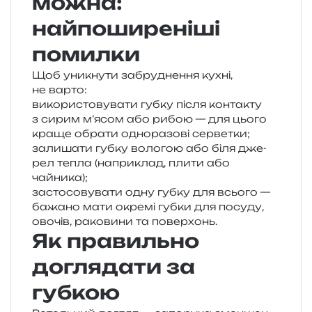
можна:
найпоширеніші
помилки
Щоб уни­кну­ти забру­дне­н­ня кухні,
не варто:
вико­ри­сто­ву­ва­ти губку після кон­та­кту
з сирим м’ясом або рибою — для цього
краще обра­ти одно­ра­зо­ві серветки;
зали­ша­ти губку воло­гою або біля дже­
рел тепла (напри­клад, плити або
чайника);
засто­со­ву­ва­ти одну губку для всьо­го —
бажа­но мати окре­мі губки для посу­ду,
ово­чів, рако­ви­ни та поверхонь.
Як правильно
доглядати за
губкою