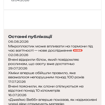
13.04.2026
Останні публікації
06.08.2026
Мікропластик може впливати на гормони під
час вагітності — нове дослідження
НОВЕ
02.08.2026
Вчені відкрили білок, який повідомляє
рослинам, що азоту вже достатньо
29.07.2026
Хіміки вперше обійшли правило, яке
вважалося непорушним понад 100 років
17.07.2026
Вчені пояснили, як слони спілкуються на
відстані понад 10 кілометрів
16.07.2026
«Джеймс Вебб» вперше показав, як надмасивні
чорні діри отримують матерію