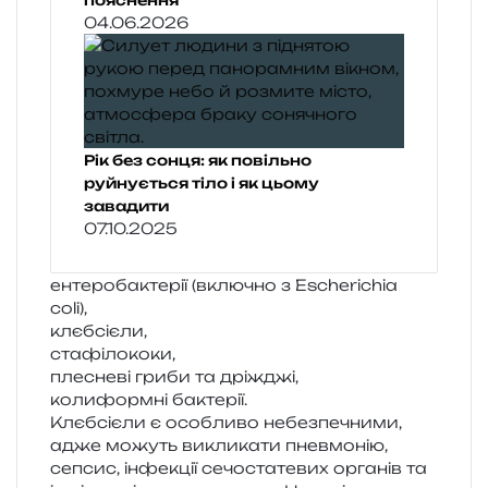
пояснення
04.06.2026
Рік без сонця: як повільно
руйнується тіло і як цьому
завадити
07.10.2025
енте­ро­ба­кте­рії (вклю­чно з Escherichia
coli),
клєб­сі­є­ли,
ста­фі­ло­ко­ки,
пле­сне­ві гриби та дріжджі,
коли­форм­ні бактерії.
Клєбсієли є осо­бли­во небез­пе­чни­ми,
адже можуть викли­ка­ти пнев­мо­нію,
сепсис, інфе­кції сечо­ста­те­вих орга­нів та