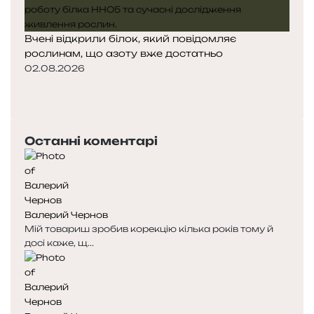
Вчені відкрили білок, який повідомляє
рослинам, що азоту вже достатньо
02.08.2026
Попередня
сторінка
Наступна
сторінка
Останні коментарі
Валерий Чернов
Мій товариш зробив корекцію кілька років тому й
досі каже, щ...