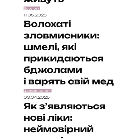
Зоологія
11.05.2025
Волохаті
зловмисники:
шмелі, які
прикидаються
бджолами
і варять свій мед
Фармакологія
03.04.2025
Як з’являються
нові ліки:
неймовірний