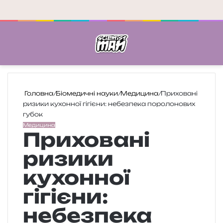
Меню
П
Головна
/
Біомедичні науки
/
Медицина
/
Приховані
ризики кухонної гігієни: небезпека поролонових
губок
Медицина
Приховані
ризики
кухонної
гігієни:
небезпека