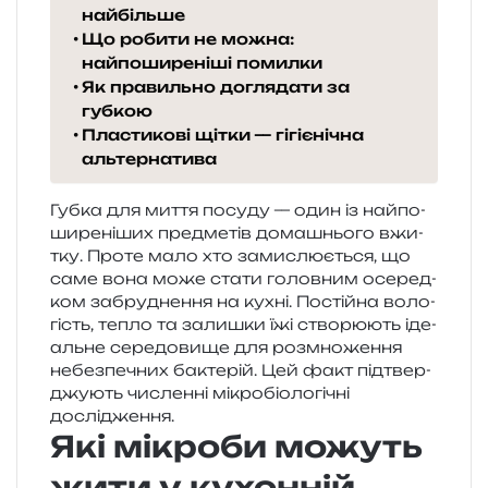
найбільше
Що робити не можна:
найпоширеніші помилки
Як правильно доглядати за
губкою
Пластикові щітки — гігієнічна
альтернатива
Губка для миття посу­ду — один із най­по­
ши­ре­ні­ших пре­дме­тів дома­шньо­го вжи­
тку. Проте мало хто зами­слю­є­ться, що
саме вона може стати голов­ним осе­ред­
ком забру­дне­н­ня на кухні. Постійна воло­
гість, тепло та зали­шки їжі ство­рю­ють іде­
аль­не сере­до­ви­ще для роз­мно­же­н­ня
небез­пе­чних бакте­рій. Цей факт під­твер­
джу­ють числен­ні мікро­біо­ло­гі­чні
дослідження.
Які мікроби можуть
жити у кухонній