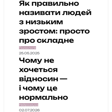
Як правильно
називати людей
з низьким
зростом: просто
про складне
Психологія
25.05.2025
Чому не
хочеться
відносин —
і чому це
нормально
Нейронаука
02.07.2026