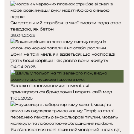
Смертельний стрибок: з якої висоти вода стає
твердою, як бетон
29.04.2025
Вони не такі милі, як здається: що насправді
їдять божі корівки і як довго вони живуть
04.04.2025
Волохаті зловмисники: шмелі, які
прикидаються бджолами і варять свій мед
11.05.2025
Як з’являються нові ліки: неймовірний шлях від