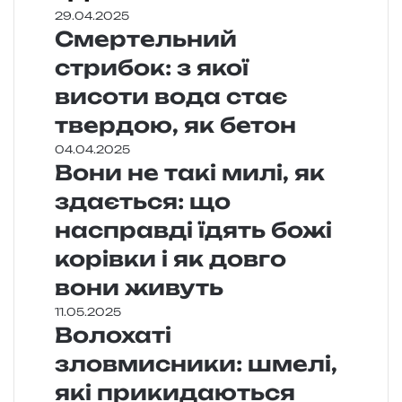
29.04.2025
Смертельний
стрибок: з якої
висоти вода стає
твердою, як бетон
04.04.2025
Вони не такі милі, як
здається: що
насправді їдять божі
корівки і як довго
вони живуть
11.05.2025
Волохаті
зловмисники: шмелі,
які прикидаються