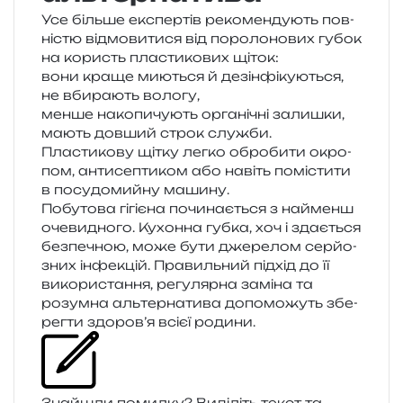
Усе біль­ше екс­пер­тів реко­мен­ду­ють пов­
ні­стю від­мо­ви­ти­ся від поро­ло­но­вих губок
на користь пла­сти­ко­вих щіток:
вони краще мию­ться й дезінфікуються,
не вби­ра­ють вологу,
менше нако­пи­чу­ють орга­ні­чні залишки,
мають дов­ший строк служби.
Пластикову щітку легко обро­би­ти окро­
пом, анти­се­пти­ком або навіть помі­сти­ти
в посу­до­мий­ну машину.
Побутова гігі­є­на почи­на­є­ться з най­менш
оче­ви­дно­го. Кухонна губка, хоч і зда­є­ться
без­пе­чною, може бути дже­ре­лом сер­йо­
зних інфе­кцій. Правильний під­хід до її
вико­ри­ста­н­ня, регу­ляр­на замі­на та
розум­на аль­тер­на­ти­ва допо­мо­жуть збе­
рег­ти здоров’я всієї родини.
Знайшли помил­ку? Виділіть текст та