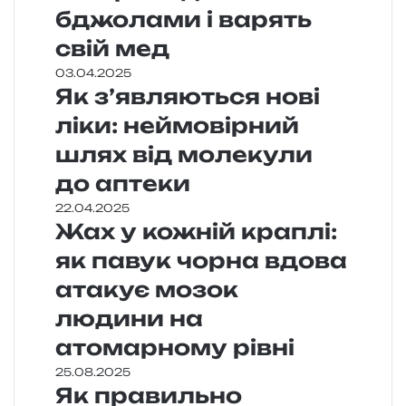
бджолами і варять
свій мед
03.04.2025
Як з’являються нові
ліки: неймовірний
шлях від молекули
до аптеки
22.04.2025
Жах у кожній краплі:
як павук чорна вдова
атакує мозок
людини на
атомарному рівні
25.08.2025
Як правильно