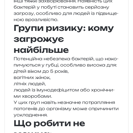
інші тяжкі захво­рю­ва­н­ня. Наявність цих
бакте­рій у побу­ті ста­но­вить сер­йо­зну
загро­зу, осо­бли­во для людей із під­ви­ще­
ною вразливістю.
Групи ризику: кому
загрожує
найбільше
Потенційна небез­пе­ка бакте­рій, що нако­
пи­чу­ю­ться у губці, осо­бли­во висо­ка для:
дітей віком до 5 років,
вагі­тних жінок,
літніх людей,
людей із іму­но­де­фі­ци­том або хро­ні­чни­
ми хворобами.
У цих груп навіть незна­чне потра­пля­н­ня
пато­ге­нів до орга­ні­зму може спри­чи­ни­ти
ускладнення.
Що робити не