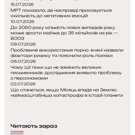
15.07.2026
МРТ показала, де насправді приховується
схильність до негативних емоцій
10.07.2026
До 2050 року кількість нових випадків раку
може зрости майже до 35 мільйонів на рік —
ВООЗ
09.07.2026
Проблемне використання порно: вчені назвали
фактори ризику та пояснили роль психіки
06.07.2026
Чому ШІ поки що не замінить великих
письменників: дослідження виявило проблему
з персонажами
02.07.2026
Що станеться, якщо Місяць впаде на Землю:
наймасштабніша катастрофа в історії планети
Попередня
сторінка
Наступна
сторінка
Читають зараз
Фізика