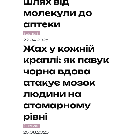
шлях від
молекули до
аптеки
Зоологія
22.04.2025
Жах у кожній
краплі: як павук
чорна вдова
атакує мозок
людини на
атомарному
рівні
Генетика
25.08.2025