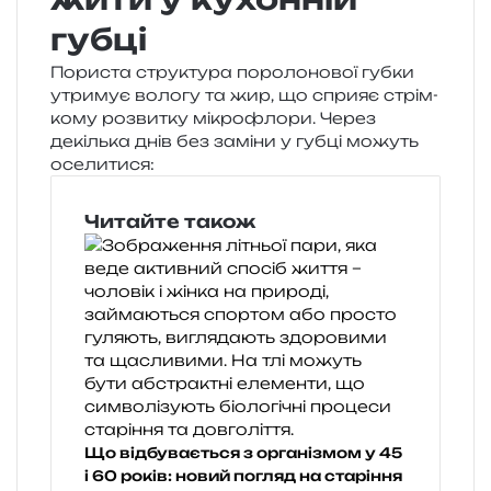
губці
Пориста стру­кту­ра поро­ло­но­вої губки
утри­мує воло­гу та жир, що спри­яє стрім­
ко­му роз­ви­тку мікро­фло­ри. Через
декіль­ка днів без замі­ни у губці можуть
оселитися:
Читайте також
Що відбувається з організмом у 45
і 60 років: новий погляд на старіння