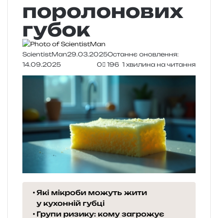
поролонових
губок
ScientistMan
29.03.2025
Останнє оновлення:
14.09.2025
0
196
1 хвилина на читання
Які мікроби можуть жити
у кухонній губці
Групи ризику: кому загрожує