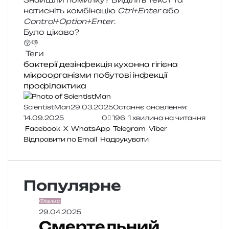
нати­сніть ком­бі­на­цію
Ctrl+Enter
або
Control+Option+Enter
.
Було цікаво?
😚
👎
Теги
бактерії
дезінфекція
кухонна гігієна
мікроорганізми
побутові інфекції
профілактика
ScientistMan
29.03.2025
Останнє оновлення:
14.09.2025
0
196
1 хвилина на читання
Facebook
X
WhatsApp
Telegram
Viber
Відправити по Email
Надрукувати
Популярне
Фізика
29.04.2025
Смертельний