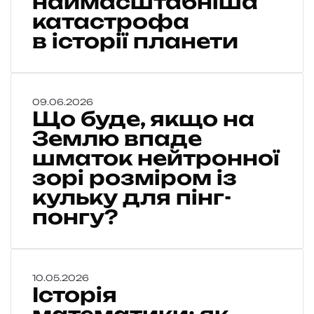
наймасштабніша
ш
е
катастрофа
е
т
в історії планети
п
ь
о
с
к
я
а
,
з
Щ
09.06.2026
я
а
Що буде, якщо на
о
к
в
б
Землю впаде
щ
,
у
о
шматок нейтронної
я
д
М
к
зорі розміром із
е
і
н
,
кульку для пінг-
с
а
я
я
понгу?
д
к
ц
м
щ
ь
а
о
в
с
н
п
и
І
10.05.2026
а
а
в
Історія
с
З
д
н
т
е
е