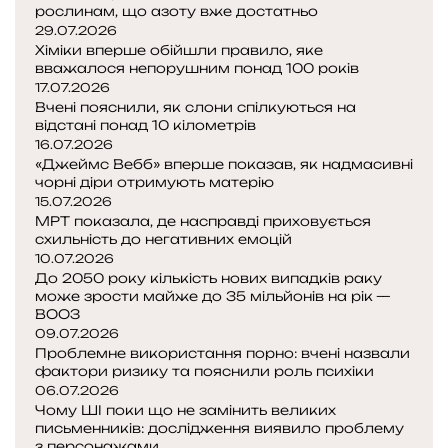
є
а
рослинам, що азоту вже достатньо
е
н
т
29.07.2026
р
д
Хіміки вперше обійшли правило, яке
ь
З
в
у
вважалося непорушним понад 100 років
с
е
о
п
17.07.2026
я
м
н
е
Вчені пояснили, як слони спілкуються на
і
л
відстані понад 10 кілометрів
и
р
ю
16.07.2026
м
ш
т
«Джеймс Вебб» вперше показав, як надмасивні
,
е
р
чорні діри отримують матерію
і
з
і
15.07.2026
а
с
МРТ показала, де насправді приховується
к
ф
схильність до негативних емоцій
к
о
і
10.07.2026
а
л
к
До 2050 року кількість нових випадків раку
є
и
с
може зрости майже до 35 мільйонів на рік —
т
ВООЗ
ц
у
ь
09.07.2026
е
в
с
Проблемне використання порно: вчені назвали
з
а
я
фактори ризику та пояснили роль психіки
н
в
06.07.2026
о
п
Чому ШІ поки що не замінить великих
в
о
письменників: дослідження виявило проблему
у
ч
з персонажами