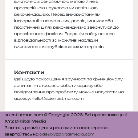
виключно з ознайомчою метою й не є
професійною науковою чи освітньою
рекомендацією. Перед використанням
інформації в навчальних, дослідницьких або
практичних цілях рекомендуємо звернутися до
профільного фахівця. Редакція сайту не несе
відповідальності за можливі наслідки
використання опублікованих матеріалів.
Контакти
Ідеї щодо покращення зручності та функціоналу,
запитання стосовно роботи сервісу або
повідомлення про проблему можна надіслати на
адресу:
hello@scientistman.com
scientistman.com © Copyright 2026. Всі права захищені
XYZ Digital Media
З питань розміщення реклами та партнерства
звертайтесь на
ads@xyzdigitalmedia.com