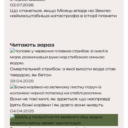
б
а
02.07.2026
у
т
Що станеться, якщо Місяць впаде на Землю:
наймасштабніша катастрофа в історії планети
д
о
П
е
к
о
Н
в
с
п
а
и
о
е
с
д
н
Читають зараз
р
т
н
я
е
у
о
ч
д
п
в
н
н
н
о
Смертельний стрибок: з якої висоти вода стає
я
а
У
г
твердою, як бетон
с
с
к
о
29.04.2025
т
т
р
с
о
о
а
п
р
р
ї
а
Вони не такі милі, як здається: що насправді
і
і
н
л
їдять божі корівки і як довго вони живуть
н
н
і
а
04.04.2025
к
к
х
а
а
у