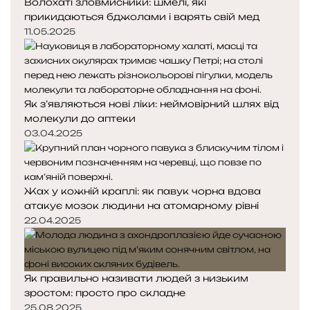
Волохаті зловмисники: шмелі, які
прикидаються бджолами і варять свій мед
11.05.2025
Як з’являються нові ліки: неймовірний шлях від
молекули до аптеки
03.04.2025
Жах у кожній краплі: як павук чорна вдова
атакує мозок людини на атомарному рівні
22.04.2025
Як правильно називати людей з низьким
зростом: просто про складне
25.08.2025