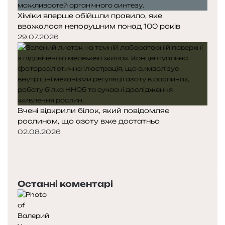
Хіміки вперше обійшли правило, яке
вважалося непорушним понад 100 років
29.07.2026
Вчені відкрили білок, який повідомляє
рослинам, що азоту вже достатньо
02.08.2026
П
о
Н
п
а
е
с
Останні коментарі
р
т
е
у
д
п
н
н