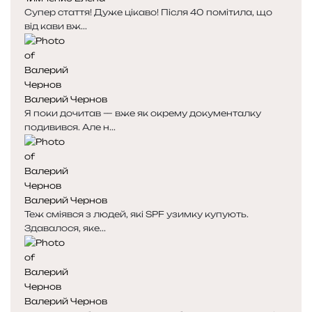
Супер стаття! Дуже цікаво! Після 40 помітила, що
від кави вж...
Валерий Чернов
Я поки дочитав — вже як окрему документалку
подивився. Але н...
Валерий Чернов
Теж сміявся з людей, які SPF узимку купують.
Здавалося, яке...
Валерий Чернов