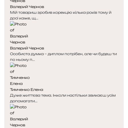
я
а
Валерий Чернов
с
с
Мій товариш зробив корекцію кілька років тому й
т
т
досі каже, щ...
о
о
р
р
і
і
н
н
к
к
Валерий Чернов
а
а
Особиста думка – диплом потрібен, але чи будеш ти
по ньому п...
Тимченко Елена
Дуже життєва тема. Інколи настільки звикаєш усім
допомагати...