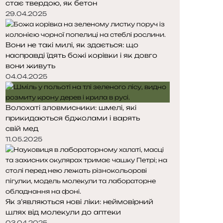
стає твердою, як бетон
29.04.2025
Вони не такі милі, як здається: що
насправді їдять божі корівки і як довго
вони живуть
04.04.2025
Волохаті зловмисники: шмелі, які
прикидаються бджолами і варять
свій мед
11.05.2025
Як з’являються нові ліки: неймовірний
шлях від молекули до аптеки
03.04.2025