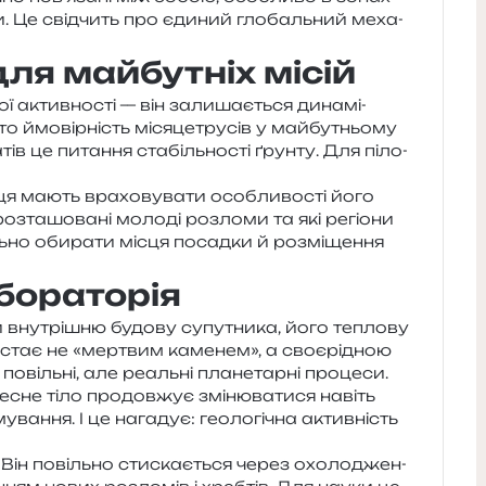
. Це свід­чить про єди­ний гло­баль­ний меха­
ля майбутніх місій
ї актив­но­сті — він зали­ша­є­ться дина­мі­
о ймо­вір­ність міся­це­тру­сів у май­бу­тньо­му
­тів це пита­н­ня ста­біль­но­сті ґрун­ту. Для піло­
я мають вра­хо­ву­ва­ти осо­бли­во­сті його
оз­та­шо­ва­ні моло­ді роз­ло­ми та які регіо­ни
ь­но оби­ра­ти місця посад­ки й роз­мі­ще­н­ня
бораторія
 вну­трі­шню будо­ву супу­тни­ка, його тепло­ву
ь стає не «мер­твим каме­нем», а своє­рі­дною
 повіль­ні, але реаль­ні пла­не­тар­ні процеси.
сне тіло про­дов­жує змі­ню­ва­ти­ся навіть
а­н­ня. І це нага­дує: гео­ло­гі­чна актив­ність
 Він повіль­но сти­ска­є­ться через охо­ло­дже­н­