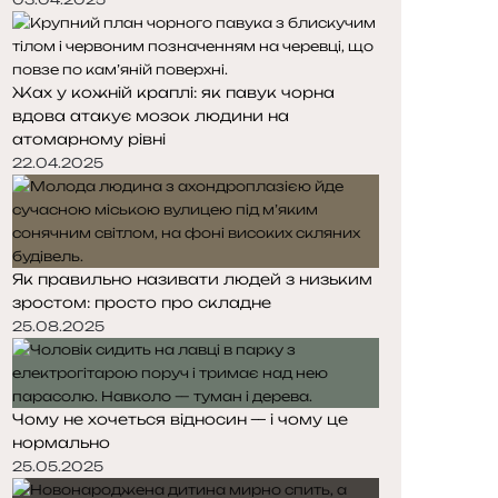
Жах у кожній краплі: як павук чорна
вдова атакує мозок людини на
атомарному рівні
22.04.2025
Як правильно називати людей з низьким
зростом: просто про складне
25.08.2025
Чому не хочеться відносин — і чому це
нормально
25.05.2025