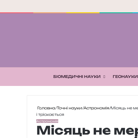
БІОМЕДИЧНІ НАУКИ
ГЕОНАУКИ
Головна
/
Точні науки
/
Астрономія
/
Місяць не ме
і тріскається
Астрономія
Місяць не ме