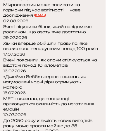
Мікропластик може впливати на
гормони під час вагітності — нове
дослідження
НОВЕ
02.08.2026
Вчені відкрили білок, який повідомляє
рослинам, що азоту вже достатньо
29.07.2026
Хіміки вперше обійшли правило, яке
вважалося непорушним понад 100 років
17.07.2026
Вчені пояснили, як слони спілкуються на
відстані понад 10 кілометрів
16.07.2026
«Джеймс Вебб» вперше показав, як
надмасивні чорні діри отримують
матерію
15.07.2026
МРТ показала, де насправді
приховується схильність до негативних
емоцій
10.07.2026
До 2050 року кількість нових випадків
раку може зрости майже до 35
мільйонів на рік — ВООЗ