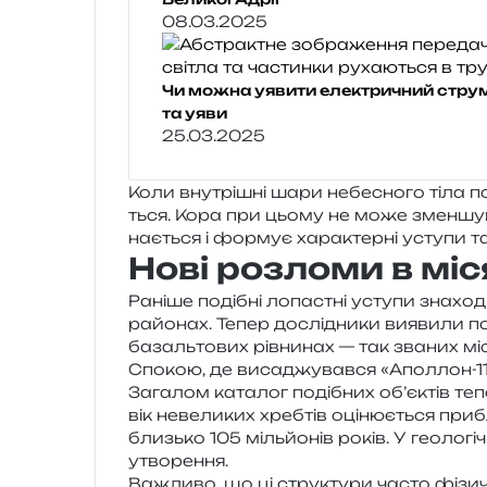
08.03.2025
Чи можна уявити електричний струм
та уяви
25.03.2025
Коли вну­трі­шні шари небе­сно­го тіла п
ться. Кора при цьому не може змен­шу­ва­т
на­є­ться і фор­мує хара­ктер­ні усту­пи т
Нові розломи в мі
Раніше поді­бні лопа­стні усту­пи зна­хо­д
райо­нах. Тепер дослі­дни­ки вияви­ли п
базаль­то­вих рів­ни­нах — так зва­них м
Спокою, де виса­джу­вав­ся «Аполлон-11
Загалом ката­лог поді­бних об’єктів те
вік неве­ли­ких хреб­тів оці­ню­є­ться при­
близь­ко 105 міль­йо­нів років. У гео­ло­г
утворення.
Важливо, що ці стру­кту­ри часто фізи­