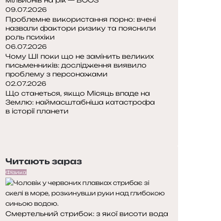
09.07.2026
Проблемне використання порно: вчені
назвали фактори ризику та пояснили
роль психіки
06.07.2026
Чому ШІ поки що не замінить великих
письменників: дослідження виявило
проблему з персонажами
02.07.2026
Що станеться, якщо Місяць впаде на
Землю: наймасштабніша катастрофа
в історії планети
Попередня
сторінка
Наступна
сторінка
Читають зараз
Фізика
Смертельний стрибок: з якої висоти вода