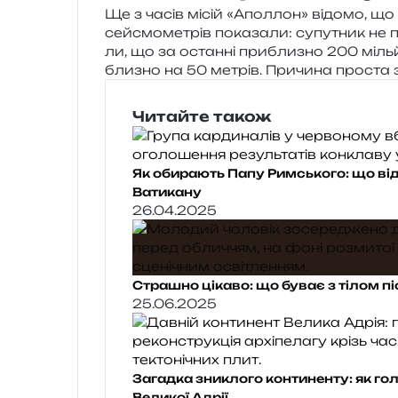
Ще з часів місій «Аполлон» відо­мо, що на
сей­смо­ме­трів пока­за­ли: супу­тник не п
ли, що за остан­ні при­бли­зно 200 міль­
бли­зно на 50 метрів. Причина про­ста
Читайте також
Як обирають Папу Римського: що ві
Ватикану
26.04.2025
Страшно цікаво: що буває з тілом п
25.06.2025
Загадка зниклого континенту: як го
Великої Адрії