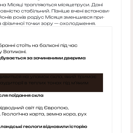
 Місяці тра­пля­ю­ться міся­це­тру­си. Дані
ов­ні­стю ста­біль­ний. Пізніше вчені вста­но­ви­
йо­нів років раді­ус Місяця змен­шив­ся при­
 з фізи­чної точки зору — охолодження.
дбувається за зачиненими дверима
ісля поїдання скла
лландські геологи відновили історію