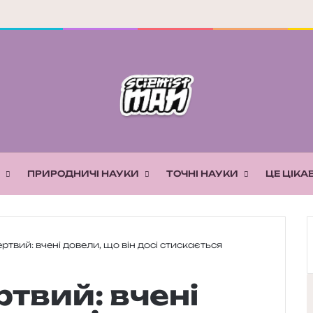
ПРИРОДНИЧІ НАУКИ
ТОЧНІ НАУКИ
ЦЕ ЦІКА
ртвий: вчені довели, що він досі стискається
ртвий: вчені