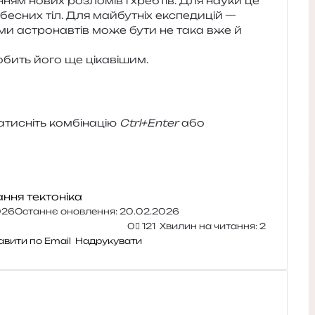
­ням нових роз­ло­мів і хреб­тів. Для науки це
ебе­сних тіл. Для май­бу­тніх екс­пе­ди­цій —
га­ми астро­нав­тів може бути не така вже й
 робить його ще цікавішим.
и­сніть ком­бі­на­цію
Ctrl+Enter
або
ання
тектоніка
026
Останнє оновлення: 20.02.2026
0
121
Хвилин на читання: 2
авити по Email
Надрукувати