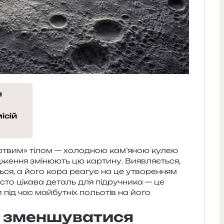
я
ісій
мер­твим» тілом — холо­дною кам’яною кулею
дже­н­ня змі­ню­ють цю кар­ти­ну. Виявляється,
ться, а його кора реа­гує на це утво­ре­н­ням
­сто ціка­ва деталь для під­ру­чни­ка — це
 під час май­бу­тніх польо­тів на його
 зменшуватися