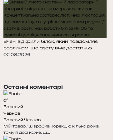
Вчені відкрили білок, який повідомляє
рослинам, що азоту вже достатньо
02.08.2026
Попередня
сторінка
Наступна
сторінка
Останні коментарі
Валерий Чернов
Мій товариш зробив корекцію кілька років
тому й досі каже, щ...