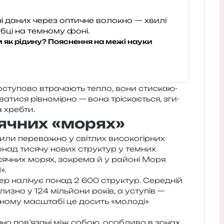
 як рідину? Пояснення на межі науки
осту­по­во втра­ча­ють тепло, вони сти­ска­ю­
и­ся рів­но­мір­но — вона трі­ска­є­ться, зги­
а хребти.
сячних «морях»
и­ли пере­ва­жно у сві­тлих висо­ко­гір­них
онад тися­чу нових стру­ктур у тем­них
іся­чних морях, зокре­ма й у райо­ні Моря
».
пер налі­чує понад 2 600 стру­ктур. Середній
бли­зно у 124 міль­йо­ни років, а усту­пів —
і­чно­му мас­шта­бі це досить «моло­ді»
чно пов’язані між собою, осо­бли­во в зонах