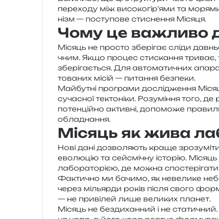
пере­хо­ду між високогір’ями та моря­ми
нізм — посту­по­ве сти­сне­н­ня Місяця.
Чому це важливо д
Місяць не про­сто збе­рі­гає сліди дав­ньо
чним. Якщо про­цес сти­ска­н­ня три­ває, т
збе­рі­га­є­ться. Для авто­ма­ти­чних апа­ра
то­ва­них місій — пита­н­ня безпеки.
Майбутні про­гра­ми дослі­дже­н­ня Місяц
суча­сної текто­ні­ки. Розуміння того, де р
потен­цій­но актив­ні, допо­мо­же пра­вил
обладнання.
Місяць як жива ла
Нові дані дозво­ля­ють краще зро­зу­мі­ти
ево­лю­цію та сей­смі­чну істо­рію. Місяц
лабо­ра­то­рі­єю, де можна спо­сте­рі­га­ти
Фактично ми бачи­мо, як неве­ли­ке небе­
через мільяр­ди років після свого фор­му­в
— не при­ві­лей лише вели­ких планет.
Місяць не без­ди­хан­ний і не ста­ти­чний.