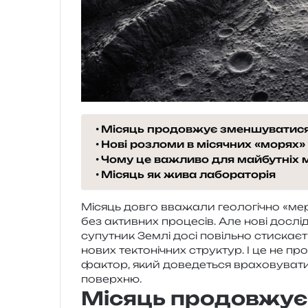
Місяць продовжує зменшуватис
Нові розломи в місячних «морях»
Чому це важливо для майбутніх м
Місяць як жива лабораторія
Місяць довго вва­жа­ли гео­ло­гі­чно «
без актив­них про­це­сів. Але нові дослі­
супу­тник Землі досі повіль­но сти­ска­є­
нових текто­ні­чних стру­ктур. І це не про
фактор, який дове­де­ться вра­хо­ву­ва­ти
поверхню.
Місяць продовжує