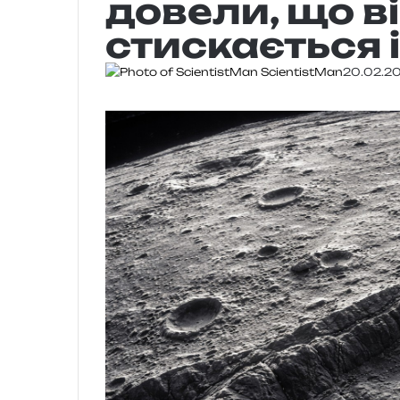
довели, що ві
стискається і
ScientistMan
20.02.2