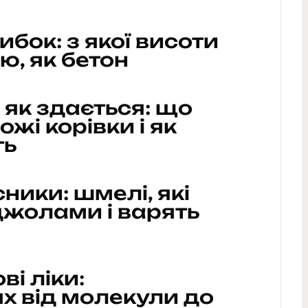
бок: з якої висоти
ю, як бетон
, як здається: що
ожі корівки і як
ть
ники: шмелі, які
жолами і варять
ві ліки:
х від молекули до