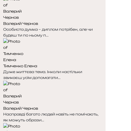
Валерий Чернов
Особиста думка – диплом потрібен, але чи
будеш ти по ньому п...
Тимченко Елена
Дуже життєва тема. Інколи настільки
звикаєш усім допомагати...
Валерий Чернов
Насправді багато людей навіть не помічають,
як можуть образи...