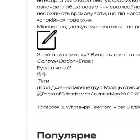
ня надр, а його кора реа­гує фор­му­ва­н
озна­чає глиб­ше розу­мі­н­ня ево­лю­ції н
необ­хі­дність вра­хо­ву­ва­ти, що під но
«спо­кій­на» поверхня.
Місяць про­дов­жує змі­ню­ва­ти­ся. І це
Знайшли помил­ку? Виділіть текст та нат
Control+Option+Enter
.
Було цікаво?
😚
👎
Теги
дослідження
місяцетрус
Місяць
стиск
ScientistMan
20.02.2
Facebook
X
WhatsApp
Telegram
Viber
Відпр
Популярне