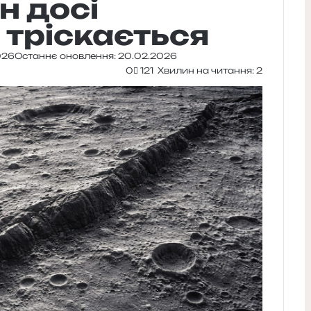
н досі
 тріскається
026
Останнє оновлення: 20.02.2026
0
121
Хвилин на читання: 2