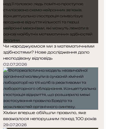
Чи народжуємося ми з математичними
здібностями? Нове дослідження дало
несподівану відповідь
02.07.2026
Хіміки вперше обійшли правило, яке
вважалося непорушним понад 100 років
29.07.2026