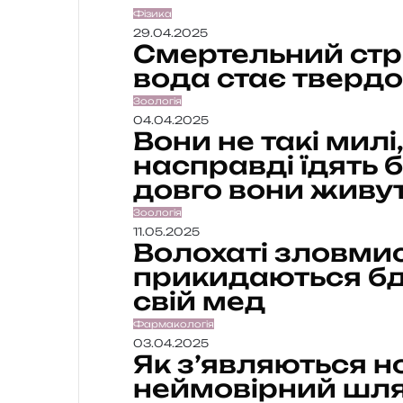
Фізика
29.04.2025
Смертельний стри
вода стає твердо
Зоологія
04.04.2025
Вони не такі милі
насправді їдять б
довго вони живу
Зоологія
11.05.2025
Волохаті зловмис
прикидаються бд
свій мед
Фармакологія
03.04.2025
Як з’являються но
неймовірний шля