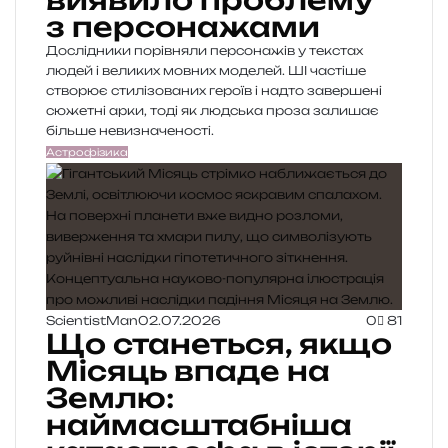
виявило проблему
з персонажами
Дослідники порівняли персонажів у текстах
людей і великих мовних моделей. ШІ частіше
створює стилізованих героїв і надто завершені
сюжетні арки, тоді як людська проза залишає
більше невизначеності.
Астрофізика
ScientistMan
02.07.2026
0
81
Що станеться, якщо
Місяць впаде на
Землю:
наймасштабніша