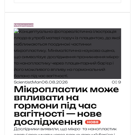
b
s
i
t
Медицина
e
ScientistMan
06.08.2026
0
9
Мікропластик може
впливати на
гормони під час
вагітності — нове
дослідження
НОВЕ
Дослідники виявили, що мікро- та нанопластик
здатні проникати через плацентарний бар’єр і