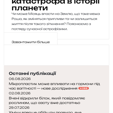
катастрофа в історії
планети
Чи може Місяць впасти на Землю, що таке межа
Роша, як зміняться припливи та чи залишиться
життя після такого зіткнення? Пояснюємо з
погляду сучасної астрофізики.
Завантажити більше
Останні публікації
06.08.2026
Мікропластик може впливати на гормони під
час вагітності — нове дослідження
НОВЕ
02.08.2026
Вчені відкрили білок, який повідомляє
рослинам, що азоту вже достатньо
29.07.2026
Хіміки вперше обійшли правило, яке