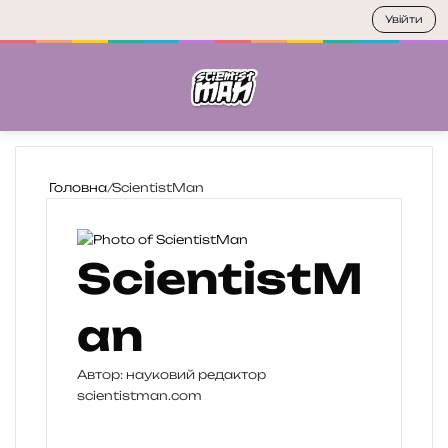
Увійти
Меню
П
Головна
/
ScientistMan
ScientistM
an
Автор: науковий редактор
scientistman.com
W
e