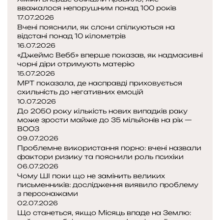
вважалося непорушним понад 100 років
17.07.2026
Вчені пояснили, як слони спілкуються на
відстані понад 10 кілометрів
16.07.2026
«Джеймс Вебб» вперше показав, як надмасивні
чорні діри отримують матерію
15.07.2026
МРТ показала, де насправді приховується
схильність до негативних емоцій
10.07.2026
До 2050 року кількість нових випадків раку
може зрости майже до 35 мільйонів на рік —
ВООЗ
09.07.2026
Проблемне використання порно: вчені назвали
фактори ризику та пояснили роль психіки
06.07.2026
Чому ШІ поки що не замінить великих
письменників: дослідження виявило проблему
з персонажами
02.07.2026
Що станеться, якщо Місяць впаде на Землю: