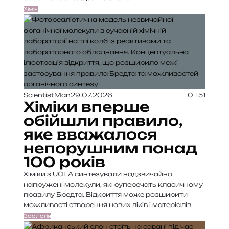
Хімія
ScientistMan
29.07.2026
0
51
Хіміки вперше
обійшли правило,
яке вважалося
непорушним понад
100 років
Хіміки з UCLA синтезували надзвичайно
напружені молекули, які суперечать класичному
правилу Бредта. Відкриття може розширити
можливості створення нових ліків і матеріалів.
Зоологія