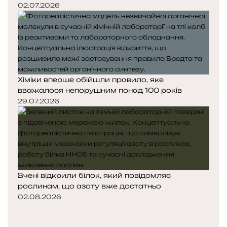
02.07.2026
Хіміки вперше обійшли правило, яке
вважалося непорушним понад 100 років
29.07.2026
Вчені відкрили білок, який повідомляє
рослинам, що азоту вже достатньо
02.08.2026
П
о
Н