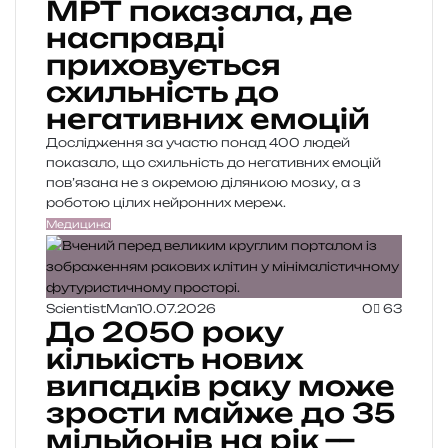
МРТ показала, де
насправді
приховується
схильність до
негативних емоцій
Дослідження за участю понад 400 людей
показало, що схильність до негативних емоцій
пов’язана не з окремою ділянкою мозку, а з
роботою цілих нейронних мереж.
Медицина
ScientistMan
10.07.2026
0
63
До 2050 року
кількість нових
випадків раку може
зрости майже до 35
мільйонів на рік —