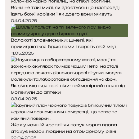
Вони не такі милі, як здається: що насправді
їдять божі корівки і як довго вони живуть
04.04.2025
Волохаті зловмисники: шмелі, які
прикидаються бджолами і варять свій мед
11.05.2025
Як з’являються нові ліки: неймовірний шлях від
молекули до аптеки
03.04.2025
Жах у кожній краплі: як павук чорна вдова
атакує мозок людини на атомарному рівні
22.04.2025