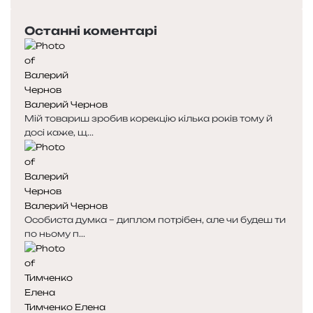
п
а
е
с
Останні коментарі
р
т
е
у
д
п
н
н
я
а
Валерий Чернов
с
с
Мій товариш зробив корекцію кілька років тому й
т
т
досі каже, щ...
о
о
р
р
і
і
н
н
к
к
Валерий Чернов
а
а
Особиста думка – диплом потрібен, але чи будеш ти
по ньому п...
Тимченко Елена