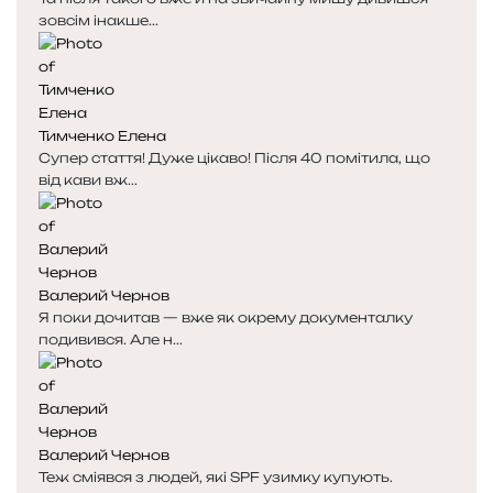
зовсім інакше...
Тимченко Елена
Супер стаття! Дуже цікаво! Після 40 помітила, що
від кави вж...
Валерий Чернов
Я поки дочитав — вже як окрему документалку
подивився. Але н...
Валерий Чернов
Теж сміявся з людей, які SPF узимку купують.