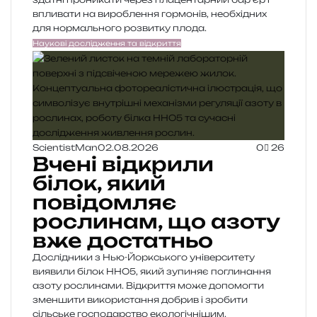
впливати на вироблення гормонів, необхідних
для нормального розвитку плода.
Наукові дослідження та відкриття
ScientistMan
02.08.2026
0
26
Вчені відкрили
білок, який
повідомляє
рослинам, що азоту
вже достатньо
Дослідники з Нью-Йоркського університету
виявили білок HHO5, який зупиняє поглинання
азоту рослинами. Відкриття може допомогти
зменшити використання добрив і зробити
сільське господарство екологічнішим.