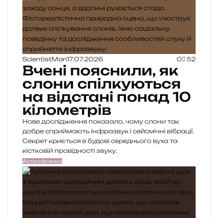
ScientistMan
17.07.2026
0
52
Вчені пояснили, як
слони спілкуються
на відстані понад 10
кілометрів
Нове дослідження показало, чому слони так
добре сприймають інфразвук і сейсмічні вібрації.
Секрет криється в будові середнього вуха та
кістковій провідності звуку.
Астрофізика