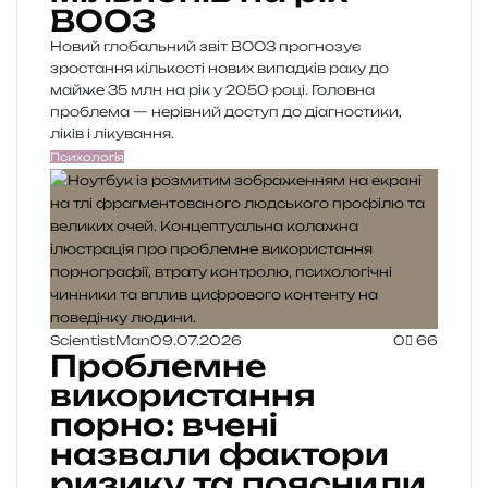
ВООЗ
Новий глобальний звіт ВООЗ прогнозує
зростання кількості нових випадків раку до
майже 35 млн на рік у 2050 році. Головна
проблема — нерівний доступ до діагностики,
ліків і лікування.
Психологія
ScientistMan
09.07.2026
0
66
Проблемне
використання
порно: вчені
назвали фактори
ризику та пояснили