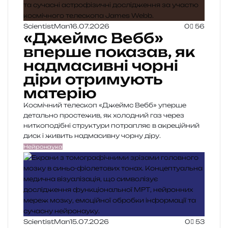
ScientistMan
16.07.2026
0
56
«Джеймс Вебб»
вперше показав, як
надмасивні чорні
діри отримують
матерію
Космічний телескоп «Джеймс Вебб» уперше
детально простежив, як холодний газ через
ниткоподібні структури потрапляє в акреційний
диск і живить надмасивну чорну діру.
Нейронаука
ScientistMan
15.07.2026
0
53