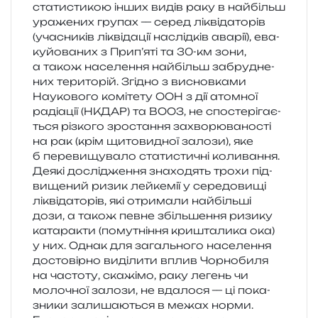
ста­ти­сти­кою інших видів раку в най­більш
ура­же­них гру­пах — серед лікві­да­то­рів
(уча­сни­ків лікві­да­ції наслід­ків ава­рії), ева­
ку­йо­ва­них з Прип’яті та 30-км зони,
а також насе­ле­н­ня най­більш забру­дне­
них тери­то­рій. Згідно з виснов­ка­ми
Наукового комі­те­ту ООН з дії атом­ної
раді­а­ції (НКДАР) та ВООЗ, не спо­сте­рі­га­є­
ться різ­ко­го зро­ста­н­ня захво­рю­ва­но­сті
на рак (крім щито­ви­дної зало­зи), яке
б пере­ви­щу­ва­ло ста­ти­сти­чні коли­ва­н­ня.
Деякі дослі­дже­н­ня зна­хо­дять трохи під­
ви­ще­ний ризик лей­ке­мії у сере­до­ви­щі
лікві­да­то­рів, які отри­ма­ли най­біль­ші
дози, а також певне збіль­ше­н­ня ризи­ку
ката­ра­кти (пому­тні­н­ня кри­шта­ли­ка ока)
у них. Однак для загаль­но­го насе­ле­н­ня
досто­вір­но виді­ли­ти вплив Чорнобиля
на часто­ту, ска­жі­мо, раку легень чи
моло­чної зало­зи, не вда­ло­ся — ці пока­
зни­ки зали­ша­ю­ться в межах норми.