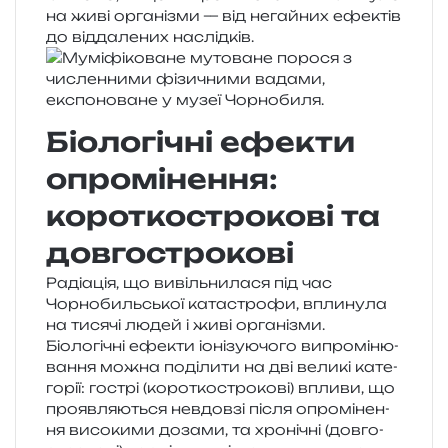
на живі орга­ні­зми — від негай­них ефе­ктів
до від­да­ле­них наслідків.
Біологічні ефекти
опромінення:
короткострокові та
довгострокові
Радіація, що вивіль­ни­ла­ся під час
Чорнобильської ката­стро­фи, впли­ну­ла
на тися­чі людей і живі орга­ні­зми.
Біологічні ефе­кти іоні­зу­ю­чо­го випро­мі­ню­
ва­н­ня можна поді­ли­ти на дві вели­кі кате­
го­рії: гострі (коро­тко­стро­ко­ві) впли­ви, що
про­яв­ля­ю­ться невдов­зі після опро­мі­не­н­
ня висо­ки­ми доза­ми, та хро­ні­чні (дов­го­