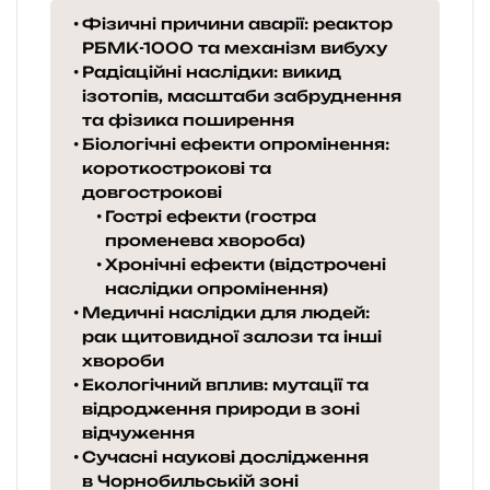
Фізичні причини аварії: реактор
РБМК-1000 та механізм вибуху
Радіаційні наслідки: викид
ізотопів, масштаби забруднення
та фізика поширення
Біологічні ефекти опромінення:
короткострокові та
довгострокові
Гострі ефекти (гостра
променева хвороба)
Хронічні ефекти (відстрочені
наслідки опромінення)
Медичні наслідки для людей:
рак щитовидної залози та інші
хвороби
Екологічний вплив: мутації та
відродження природи в зоні
відчуження
Сучасні наукові дослідження
в Чорнобильській зоні