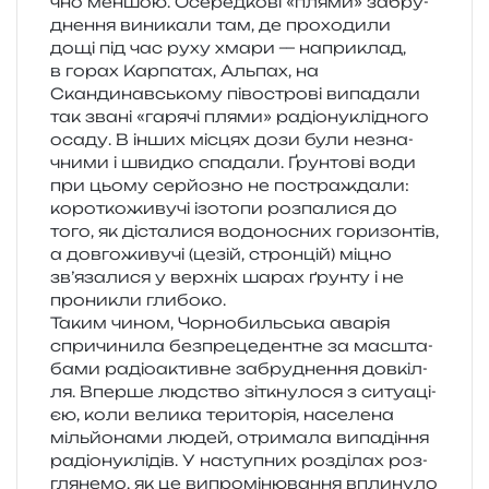
чно мен­шою. Осередкові «плями» забру­
дне­н­ня вини­ка­ли там, де про­хо­ди­ли
дощі під час руху хмари — напри­клад,
в горах Карпатах, Альпах, на
Скандинавському пів­остро­ві випа­да­ли
так звані «гаря­чі плями» радіо­ну­клі­дно­го
осаду. В інших місцях дози були незна­
чни­ми і швид­ко спа­да­ли. Ґрунтові води
при цьому сер­йо­зно не постра­жда­ли:
коро­тко­жи­ву­чі ізо­то­пи роз­па­ли­ся до
того, як діста­ли­ся водо­но­сних гори­зон­тів,
а дов­го­жи­ву­чі (цезій, строн­цій) міцно
зв’язалися у верх­ніх шарах ґрун­ту і не
про­ни­кли глибоко.
Таким чином, Чорнобильська ава­рія
спри­чи­ни­ла без­пре­це­ден­тне за мас­шта­
ба­ми радіо­актив­не забру­дне­н­ня дов­кі­л­
ля. Вперше люд­ство зіткну­ло­ся з ситу­а­ці­
єю, коли вели­ка тери­то­рія, насе­ле­на
міль­йо­на­ми людей, отри­ма­ла випа­ді­н­ня
радіо­ну­клі­дів. У насту­пних роз­ді­лах роз­
гля­не­мо, як це випро­мі­ню­ва­н­ня впли­ну­ло