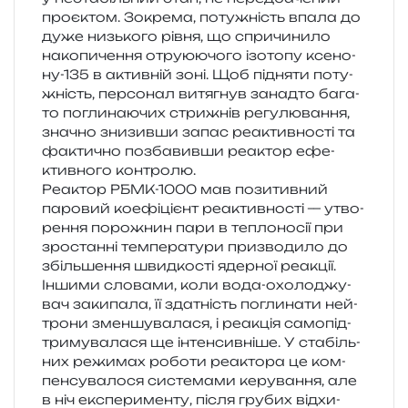
про­є­ктом. Зокрема, поту­жність впала до
дуже низь­ко­го рівня, що спри­чи­ни­ло
нако­пи­че­н­ня отру­ю­ю­чо­го ізо­то­пу ксе­но­
ну-135 в актив­ній зоні. Щоб під­ня­ти поту­
жність, пер­со­нал витя­гнув занад­то бага­
то погли­на­ю­чих стри­жнів регу­лю­ва­н­ня,
зна­чно зни­зив­ши запас реактив­но­сті та
факти­чно позба­вив­ши реактор ефе­
ктив­но­го контролю.
Реактор РБМК-1000 мав пози­тив­ний
паро­вий кое­фі­ці­єнт реактив­но­сті — утво­
ре­н­ня поро­жнин пари в тепло­но­сії при
зро­стан­ні тем­пе­ра­ту­ри при­зво­ди­ло до
збіль­ше­н­ня швид­ко­сті ядер­ної реа­кції.
Іншими сло­ва­ми, коли вода-охо­ло­джу­
вач заки­па­ла, її зда­тність погли­на­ти ней­
тро­ни змен­шу­ва­ла­ся, і реа­кція само­під­
три­му­ва­ла­ся ще інтен­сив­ні­ше. У ста­біль­
них режи­мах робо­ти реакто­ра це ком­
пен­су­ва­ло­ся систе­ма­ми керу­ва­н­ня, але
в ніч екс­пе­ри­мен­ту, після гру­бих від­хи­