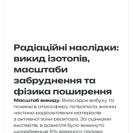
Радіаційні наслідки:
викид ізотопів,
масштаби
забруднення та
фізика поширення
Масштаб вики­ду.
Внаслідок вибу­ху та
поже­жі в атмо­сфе­ру потра­пи­ла зна­чна
части­на радіо­актив­них мате­рі­а­лів
з актив­ної зони реакто­ра. За оцін­ка­ми
екс­пер­тів, в дов­кі­л­ля було вики­ну­то
щонай­мен­ше 5% ядер­но­го пали­ва