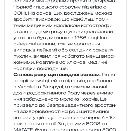
вели­ких між­на­ро­дних про­є­ктів (зокре­ма
Чорнобильського фору­му під егі­дою
ООН). На осно­ві цих дослі­джень можна
зро­би­ти висно­вок, що най­більш помі­
тним меди­чним наслід­ком ката­стро­фи
стала епі­де­мія раку щито­ви­дної зало­зи
у тих, хто був дити­ною в 1986 році. Інші
очі­ку­ва­ні впли­ви, такі як зро­ста­н­ня
випад­ків лей­ке­мії або солі­дних рако­вих
пухлин, вияви­ли­ся наба­га­то менш вира­
же­ни­ми. Розглянемо клю­чо­ві меди­чні
наслід­ки докладніше:
Сплеск раку щито­ви­дної зало­зи.
Після
ава­рії тися­чі дітей та під­лі­тків, осо­бли­во
в Україні та Білорусі, отри­ма­ли зна­чні
дози радіо­актив­но­го йоду через вжи­ва­
н­ня забру­дне­но­го моло­ка і хар­чів. Це
при­зве­ло до без­пре­це­ден­тно­го зро­ста­н­
ня захво­рю­ва­но­сті на рак щито­ви­дної
зало­зи у цій групі насе­ле­н­ня через 4 – 10
років після ава­рії. За дани­ми ВООЗ та
МАГАТЕ, було діа­гно­сто­ва­но понад 5000