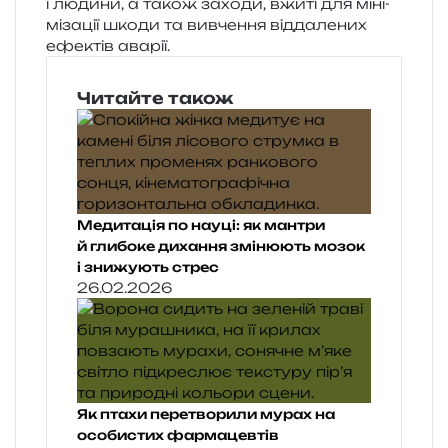
і люди­ни, а також захо­ди, вжиті для міні­
мі­за­ції шкоди та вивче­н­ня від­да­ле­них
ефе­ктів аварії.
Читайте також
Медитація по науці: як мантри
й глибоке дихання змінюють мозок
і знижують стрес
26.02.2026
Як птахи перетворили мурах на
особистих фармацевтів