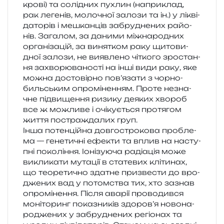
крові) та солі­дних пухлин (напри­клад,
рак леге­нів, моло­чної зало­зи та ін.) у лікві­
да­то­рів і мешкан­ців забру­дне­них райо­
нів. Загалом, за дани­ми між­на­ро­дних
орга­ні­за­цій, за виня­тком раку щито­ви­
дної зало­зи, не вияв­ле­но чітко­го зро­ста­н­
ня захво­рю­ва­но­сті на інші види раку, яке
можна досто­вір­но пов’язати з чор­но­
биль­ським опро­мі­не­н­ням. Проте незна­
чне під­ви­ще­н­ня ризи­ку деяких хво­роб
все ж можли­ве і очі­ку­є­ться про­тя­гом
життя постра­жда­лих груп.
Інша потен­цій­на дов­го­стро­ко­ва про­бле­
ма — гене­ти­чні ефе­кти та вплив на насту­
пні поко­лі­н­ня. Іонізуюча раді­а­ція може
викли­ка­ти мута­ції в ста­те­вих клі­ти­нах,
що тео­ре­ти­чно зда­тне при­зве­сти до вро­
дже­них вад у потом­ства тих, хто зазнав
опро­мі­не­н­ня. Після ава­рії про­во­див­ся
моні­то­ринг пока­зни­ків здоров’я ново­на­
ро­дже­них у забру­дне­них регіо­нах та