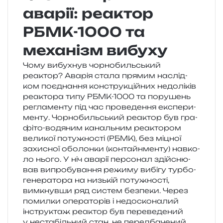
аварії: реактор
РБМК-1000 та
механізм вибуху
Чому вибу­хнув чор­но­биль­ський
реактор? Аварія стала пря­мим наслід­
ком поєд­на­н­ня кон­стру­кцій­них недо­лі­ків
реакто­ра типу РБМК-1000 та пору­шень
регла­мен­ту під час про­ве­де­н­ня екс­пе­ри­
мен­ту. Чорнобильський реактор був гра­
фі­то-водя­ним каналь­ним реакто­ром
вели­кої поту­жно­сті (РБМК), без міцної
захи­сної обо­лон­ки (кон­тайн­мен­ту) нав­ко­
ло нього. У ніч ава­рії пер­со­нал здій­сню­
вав випро­бу­ва­н­ня режи­му вибі­гу тур­бо­
ге­не­ра­то­ра на низь­кій поту­жно­сті,
вимкнув­ши ряд систем без­пе­ки. Через
помил­ки опе­ра­то­рів і недо­ско­на­лий
інстру­ктаж реактор був пере­ве­де­ний
у неста­біль­ний стан, не перед­ба­че­ний