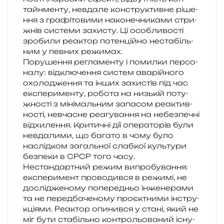
тайн­мен­ту, невда­ле кон­стру­ктив­не ріше­
н­ня з гра­фі­то­ви­ми нако­не­чни­ка­ми стри­
жнів систе­ми захи­сту. Ці осо­бли­во­сті
зро­би­ли реактор потен­цій­но неста­біль­
ним у пев­них режимах.
Порушення регла­мен­ту і помил­ки пер­со­
на­лу: від­клю­че­н­ня систем ава­рій­но­го
охо­ло­дже­н­ня та інших захи­стів під час
екс­пе­ри­мен­ту, робо­та на низь­кій поту­
жно­сті з міні­маль­ним запа­сом реактив­
но­сті, нев­ча­сне реа­гу­ва­н­ня на небез­пе­чні
від­хи­ле­н­ня. Критичні дії опе­ра­то­рів були
невда­ли­ми, що бага­то в чому було
наслід­ком загаль­ної слаб­кої куль­ту­ри
без­пе­ки в СРСР того часу.
Нестандартний режим випро­бу­ва­н­ня:
екс­пе­ри­мент про­во­див­ся в режи­мі, не
дослі­дже­но­му попе­ре­дньо інже­не­ра­ми
та не перед­ба­че­но­му про­є­ктни­ми інстру­
кці­я­ми. Реактор опи­нив­ся у стані, який не
міг бути ста­біль­но кон­тро­льо­ва­ний існу­