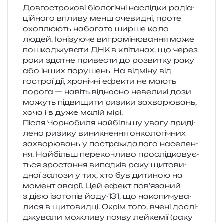
Довгострокові біо­ло­гі­чні наслід­ки раді­а­
цій­но­го впли­ву менш оче­ви­дні, проте
охо­плю­ють наба­га­то ширше коло
людей. Іонізуюче випро­мі­ню­ва­н­ня може
пошко­джу­ва­ти ДНК в клі­ти­нах, що через
роки зда­тне при­ве­сти до роз­ви­тку раку
або інших пору­шень. На від­мі­ну від
гострої дії, хро­ні­чні ефе­кти не мають
поро­га — навіть від­но­сно неве­ли­кі дози
можуть під­ви­щи­ти ризи­ки захво­рю­вань,
хоча і в дуже малій мірі.
Після Чорнобиля най­біль­шу увагу при­ді­
ле­но ризи­ку вини­кне­н­ня онко­ло­гі­чних
захво­рю­вань у постра­жда­ло­го насе­ле­н­
ня. Найбільш пере­кон­ли­во про­слід­ко­ву­є­
ться зро­ста­н­ня випад­ків раку щито­ви­
дної зало­зи у тих, хто був дити­ною на
момент ава­рії. Цей ефект пов’язаний
з дією ізо­то­пів йоду-131, що нако­пи­чу­ва­
ли­ся в щито­вид­ці. Окрім того, вчені дослі­
джу­ва­ли можли­ву появу лей­ке­мії (раку