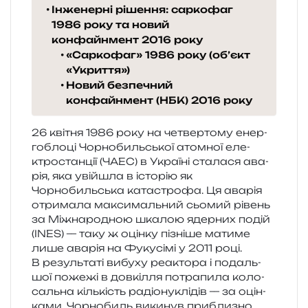
Інженерні рішення: саркофаг
1986 року та новий
конфайнмент 2016 року
«Саркофаг» 1986 року (об’єкт
«Укриття»)
Новий безпечний
конфайнмент (НБК) 2016 року
26 кві­тня 1986 року на четвер­то­му енер­
го­бло­ці Чорнобильської атом­ної еле­
ктро­стан­ції (ЧАЕС) в Україні ста­ла­ся ава­
рія, яка уві­йшла в істо­рію як
Чорнобильська ката­стро­фа. Ця ава­рія
отри­ма­ла макси­маль­ний сьо­мий рівень
за Міжнародною шка­лою ядер­них подій
(INES) — таку ж оцін­ку пізні­ше мати­ме
лише ава­рія на Фукусімі у 2011 році.
В резуль­та­ті вибу­ху реакто­ра і подаль­
шої поже­жі в дов­кі­л­ля потра­пи­ла коло­
саль­на кіль­кість радіо­ну­клі­дів — за оцін­
ка­ми, Чорнобиль вики­нув при­бли­зно