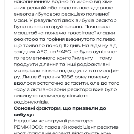
нако­пи­че­н­ням водню та кисню від хімі­
чних реа­кцій або подаль­шою ядер­ною
енер­го­ви­бу­хо­вою реа­кці­єю палив­ної
маси. У резуль­та­ті двох вибу­хів реактор
було пов­ні­стю зруй­но­ва­но. Почалася
мас­шта­бна поже­жа гра­фі­то­вої клад­ки
реакто­ра та горі­н­ня вики­ну­то­го пали­ва,
що три­ва­ло понад 10 днів. На від­мі­ну від
захі­дних АЕС, на ЧАЕС не було суціль­но­
го гер­ме­ти­чно­го кон­тайн­мен­ту — тому
про­ду­кти діле­н­ня та інші радіо­актив­ні
мате­рі­а­ли віль­но над­хо­ди­ли в атмо­сфе­
ру. Лише 6 трав­ня 1986 року поже­жу
вда­ло­ся оста­то­чно зага­си­ти, але до того
часу з актив­ної зони реакто­ра вже було
вики­ну­то вели­че­зну кіль­кість
радіонуклідів.
Основні факто­ри, що при­зве­ли до
вибуху:
Недоліки кон­стру­кції реакто­ра
РБМК-1000: паро­вий кое­фі­ці­єнт реактив­
но­сті (паро­вий ефект), від­су­тність кон­