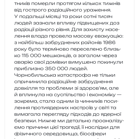
тни­ків помер­ли про­тя­гом кіль­кох тижнів
від гостро­го раді­а­цій­но­го ура­же­н­ня.
У подаль­ші міся­ці та роки сотні тисяч
людей зазна­ли впли­ву під­ви­ще­них доз
раді­а­ції різно­го рівня. Для захи­сту насе­
ле­н­ня влада про­ве­ла масо­ву ева­ку­а­цію:
з най­більш забру­дне­них райо­нів 1986
року було тер­мі­но­во пере­се­ле­но близь­
ко 115 000 мешкан­ців, а зага­лом через
ава­рію свої домів­ки виму­ше­но поки­ну­ли
при­бли­зно 350 000 людей.
Чорнобильська ката­стро­фа не тіль­ки
спри­чи­ни­ла раді­а­цій­не забру­дне­н­ня
дов­кі­л­ля та про­бле­ми зі здоров’ям, але
й впли­ну­ла на суспіль­ство і еко­но­мі­ку —
зокре­ма, стала одним із чин­ни­ків поси­
ле­н­ня про­ти­ядер­них настро­їв у світі та
вима­га­ла пере­гля­ду під­хо­дів до ядер­ної
без­пе­ки. Нижче ми деталь­но про­ана­лі­зу­
є­мо при­чи­ни цієї тра­ге­дії, її наслід­ки для
фізи­чно­го сере­до­ви­ща, біо­сфе­ри