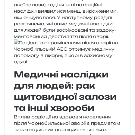
дної зало­зи), тоді як інші потен­цій­ні
наслід­ки вияви­ли­ся менш вира­же­ни­ми,
ніж очі­ку­ва­ло­ся. У насту­пно­му роз­ді­лі
роз­гля­не­мо, які саме меди­чні наслід­ки
для людей були зафі­ксо­ва­ні та задо­ку­
мен­то­ва­ні за деся­ти­лі­т­тя після аварії.
Медичні наслідки
для людей: рак
щитовидної залози
та інші хвороби
Вплив раді­а­ції на здоров’я насе­ле­н­ня
після Чорнобильської ава­рії є пре­дме­том
тисяч нау­ко­вих дослі­джень і кіль­кох