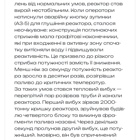
лень від нор­маль­них умов, реактор став
вкрай неста­біль­ним. Коли опе­ра­то­ри
нати­сну­ли ава­рій­ну кно­пку зупин­ки
(АЗ‑5) для глу­ші­н­ня реакто­ра, ста­ло­ся
нео­чі­ку­ва­не: кон­стру­кція погли­на­ю­чих
стри­жнів мала гра­фі­то­ві нако­не­чни­ки,
які при вхо­джен­ні в актив­ну зону спо­ча­
тку виті­сня­ли воду і під­ви­щу­ва­ли
реактив­ність. Це при­зве­ло до різ­ко­го
стриб­ка поту­жно­сті замість її зни­же­н­ня.
Менш ніж за секун­ду поту­жність реакто­
ра зро­сла в деся­тки разів, розі­грів­ши
пали­во до кри­ти­чних температур.
За таких умов став­ся тепло­вий вибух —
пере­грі­тий пар розі­рвав труби й кана­ли
реакто­ра. Перший вибух зірвав 2000-
тонну кри­шку реакто­ра, зруй­ну­вав будів­
лю четвер­то­го блоку та вики­нув фра­
гмен­ти пали­ва назов­ні. Через декіль­ка
секунд про­лу­нав дру­гий вибух, ще поту­
жні­ший. Імовірно, він був спри­чи­не­ний