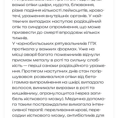
важкі опіки шкіри, нудо­та, блю­ва­н­ня,
різке паді­н­ня кіль­ко­сті лей­ко­ци­тів, кро­во­
те­чі, ура­же­н­ня вну­трі­шніх орга­нів. У най­
тяж­чих випад­ках насту­пає раді­а­цій­ний
опік та син­дром опро­мі­не­н­ня, що може
при­зве­сти до смер­ті впро­довж кіль­кох
тижнів.
У чор­но­биль­ських ряту­валь­ни­ків ГПХ
про­ті­ка­ла у важ­ких фор­мах. Уже на
місці ава­рії бага­то поже­жни­ків від­чу­ли
при­смак мета­лу в роті та силь­ну слаб­
кість — перші озна­ки раді­а­цій­но­го ура­же­
н­ня. Протягом насту­пних днів стан погір­
шу­вав­ся: роз­ви­ва­ли­ся опіки від бета-
і гамма-випро­мі­не­н­ня на шкірі, випа­да­ло
волос­ся, вини­ка­ли вираз­ки в роті та
кишків­ни­ку, агра­ну­ло­ци­тоз (через заги­
бель кіс­тко­во­го мозку). Медична допо­мо­
га таким постра­жда­лим вима­га­ла інтен­
сив­ної тера­пії: пере­ли­ва­н­ня крові, пере­
сад­ки кіс­тко­во­го мозку, анти­біо­ти­ків для