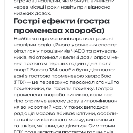
стро­ко­ві) наслід­ки, які можуть вини­ка­ти
через міся­ці і роки навіть при від­но­сно
низь­ких дозах.
Гострі ефекти (гостра
променева хвороба)
Найбільш дра­ма­ти­чні коро­тко­стро­ко­ві
наслід­ки раді­а­цій­но­го ура­же­н­ня спо­сте­
рі­га­ли­ся у пра­ців­ни­ків ЧАЕС та ряту­валь­
ни­ків, які отри­ма­ли вели­кі дози опро­мі­не­
н­ня про­тя­гом пер­ших годин і днів після
ава­рії. Всього 134 особи були діа­гно­сто­
ва­ні з гострою про­ме­не­вою хво­ро­бою
(ГПХ) — це пере­ва­жно пер­со­нал стан­ції та
поже­жни­ки, які гаси­ли поже­жу. Гостра
про­ме­не­ва хво­ро­ба вини­кає, коли все
тіло отри­мує висо­ку дозу випро­мі­ню­ва­н­
ня за коро­ткий час. У таких випад­ках
раді­а­ція масо­во вби­ває клі­ти­ни, осо­бли­
во клі­ти­ни кіс­тко­во­го мозку, кише­чни­ка
та шкіри, які швид­ко діля­ться. Симптоми
ГПХ роз­ви­ва­ю­ться про­тя­гом годин-днів: