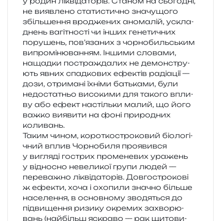
у родин лікві­да­то­рів. Станом на сьо­го­дні,
не вияв­ле­но ста­ти­сти­чно зна­чу­що­го
збіль­ше­н­ня вро­дже­них ано­ма­лій, ускла­
днень вагі­тно­сті чи інших гене­ти­чних
пору­шень, пов’язаних з чор­но­биль­ським
випро­мі­ню­ва­н­ням. Іншими сло­ва­ми,
нащад­ки постра­жда­лих не демон­стру­
ють явних спад­ко­вих ефе­ктів раді­а­ції —
дози, отри­ма­ні їхні­ми батька­ми, були
недо­ста­тньо висо­ки­ми для тако­го впли­
ву або ефект настіль­ки малий, що його
важко вияви­ти на фоні при­ро­дних
коливань.
Таким чином, коро­тко­стро­ко­вий біо­ло­гі­
чний вплив Чорнобиля про­я­вив­ся
у вигля­ді гострих про­ме­не­вих ура­жень
у від­но­сно неве­ли­кої групи людей —
пере­ва­жно лікві­да­то­рів. Довгострокові
ж ефе­кти, хоча і охо­пи­ли зна­чно біль­ше
насе­ле­н­ня, в основ­но­му зво­дя­ться до
під­ви­ще­н­ня ризи­ку окре­мих захво­рю­
вань (най­більш яскра­во — рак щито­ви­