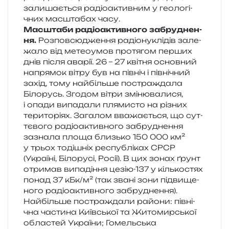
зали­ша­є­ться радіо­актив­ним у гео­ло­гі­
чних мас­шта­бах часу.
Масштаби радіо­актив­но­го забру­дне­н­
ня.
Розповсюдження радіо­ну­клі­дів зале­
жа­ло від метео­у­мов про­тя­гом пер­ших
днів після ава­рії. 26 – 27 кві­тня основ­ний
напря­мок вітру був на пів­ніч і пів­ні­чний
захід, тому най­біль­ше постра­жда­ла
Білорусь. Згодом вітри змі­ню­ва­ли­ся,
і опади випа­да­ли пля­ми­сто на різних
тери­то­рі­ях. Загалом вва­жа­є­ться, що сут­
тє­во­го радіо­актив­но­го забру­дне­н­ня
зазна­ла площа близь­ко 150 000 км²
у трьох тоді­шніх респу­блі­ках СРСР
(Україні, Білорусі, Росії). В цих зонах ґрунт
отри­мав випа­ді­н­ня цезію-137 у кіль­ко­стях
понад 37 кБк/​м² (так звані зони під­ви­ще­
но­го радіо­актив­но­го забру­дне­н­ня).
Найбільше постра­жда­ли райо­ни: пів­ні­
чна части­на Київської та Житомирської
обла­стей України; Гомельська