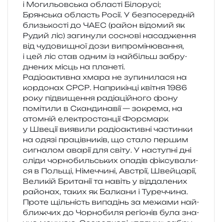
і Могильовська обла­сті Білорусі;
Брянська область Росії. У без­по­се­ре­дній
близь­ко­сті до ЧАЕС (район відо­мий як
Рудий ліс) заги­ну­ли сосно­ві наса­дже­н­ня
від чудо­ви­щної дози випро­мі­ню­ва­н­ня,
і цей ліс став одним із най­більш забру­
дне­них місць на планеті.
Радіоактивна хмара не зупи­ни­ла­ся на
кор­до­нах СРСР. Наприкінці кві­тня 1986
року під­ви­ще­н­ня раді­а­цій­но­го фону
помі­ти­ли в Скандинавії — зокре­ма, на
атом­ній еле­ктро­стан­ції Форсмарк
у Швеції вияви­ли радіо­актив­ні частин­ки
на одязі пра­ців­ни­ків, що стало пер­шим
сигна­лом ава­рії для світу. У насту­пні дні
сліди чор­но­биль­ських опа­дів фіксу­ва­ли­
ся в Польщі, Німеччині, Австрії, Швейцарії,
Великій Британії та навіть у від­да­ле­них
райо­нах, таких як Балкани і Туреччина.
Проте щіль­ність випа­дінь за межа­ми най­
ближ­чих до Чорнобиля регіо­нів була зна­