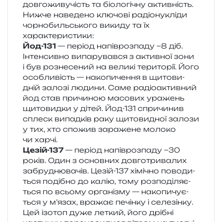
дов­го­жи­ву­чість та біо­ло­гі­чну актив­ність.
Нижче наве­де­но клю­чо­ві радіо­ну­клі­ди
чор­но­биль­сько­го вики­ду та їх
характеристики:
Йод-131
— пері­од напів­роз­па­ду ~8 діб.
Інтенсивно випа­ру­вав­ся з актив­ної зони
і був роз­не­се­ний на вели­кі тери­то­рії. Його
осо­бли­вість — нако­пи­че­н­ня в щито­ви­
дній зало­зі люди­ни. Саме радіо­актив­ний
йод став при­чи­ною масо­вих ура­жень
щито­вид­ки у дітей. Йод-131 спри­чи­нив
сплеск випад­ків раку щито­ви­дної зало­зи
у тих, хто спо­жив зара­же­не моло­ко
чи харчі.
Цезій-137
— пері­од напів­роз­па­ду ~30
років. Один з основ­них дов­го­три­ва­лих
забру­дню­ва­чів. Цезій-137 хімі­чно пово­ди­
ться поді­бно до калію, тому роз­по­ді­ля­є­
ться по всьо­му орга­ні­зму — нако­пи­чу­є­
ться у м’язах, вра­жає печін­ку і селе­зін­ку.
Цей ізо­топ дуже леткий, його дрі­бні