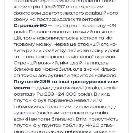
частин­ки пере­но­си­ли­ся вітром на тися­чі
кіло­ме­трів. Цезій-137 став голов­ним
факто­ром дов­го­три­ва­ло­го раді­а­цій­но­го
фону на постра­жда­лих територіях.
Стронцій-90
— пері­од напів­роз­па­ду ~29
років. По вла­сти­во­стях схо­жий на каль­
цій, тому нако­пи­чу­є­ться в кіс­тках та кіс­
тко­во­му мозку. Через це строн­цій ста­но­
вить ризик роз­ви­тку лей­ко­зів (раку крові)
та інших захво­рю­вань кіс­тко­вої тка­ни­ни.
Стронцій важ­чий, ніж цезій, і випа­дав
ближ­че до Чорнобиля, але зна­чні кіль­ко­
сті також забру­дни­ли тери­то­рії навколо.
Плутоній-239 та інші транс­у­ра­но­ві еле­
мен­ти
— дуже дов­го­жи­ву­чі (пері­од напів­
роз­па­ду Pu-239 ~24 000 років). Викид
плу­то­нію був порів­ня­но неве­ли­ким
і обме­жив­ся голов­ним чином зоною від­
чу­же­н­ня (оскіль­ки частин­ки плу­то­нію
важкі і випа­ли близь­ко). Втім, при­су­тність
плу­то­нію у ґрун­тах побли­зу ЧАЕС ство­
рює дов­го­стро­ко­ву небез­пе­ку, адже він