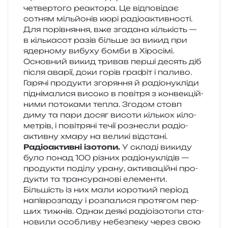
четвер­то­го реакто­ра. Це від­по­від­ає
сотням міль­йо­нів кюрі радіо­актив­но­сті.
Для порів­ня­н­ня, вже зга­да­на кіль­кість —
в кіль­ка­сот разів біль­ше за викид при
ядер­но­му вибу­ху бомби в Хіросімі.
Основний викид три­вав перші десять діб
після ава­рії, доки горів гра­фіт і пали­во.
Гарячі про­ду­кти зго­ря­н­ня й радіо­ну­клі­ди
під­ні­ма­ли­ся висо­ко в пові­тря з кон­ве­кцій­
ни­ми пото­ка­ми тепла. Згодом стовп
диму та пари досяг висо­ти кіль­кох кіло­
ме­трів, і пові­тря­ні течії роз­не­сли радіо­
актив­ну хмару на вели­кі відстані.
Радіоактивні ізо­то­пи.
У скла­ді вики­ду
було понад 100 різних радіо­ну­клі­дів —
про­ду­кти поді­лу урану, акти­ва­цій­ні про­
ду­кти та транс­у­ра­но­ві еле­мен­ти.
Більшість із них мали коро­ткий пері­од
напів­роз­па­ду і роз­па­ли­ся про­тя­гом пер­
ших тижнів. Однак деякі радіо­ізо­то­пи ста­
но­ви­ли осо­бли­ву небез­пе­ку через свою