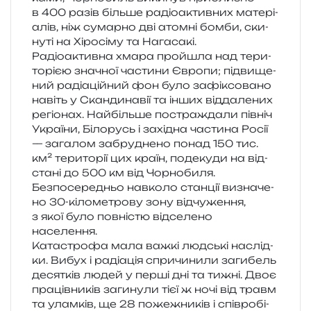
в 400 разів біль­ше радіо­актив­них мате­рі­
а­лів, ніж сумар­но дві атом­ні бомби, ски­
ну­ті на Хіросіму та Нагасакі.
Радіоактивна хмара про­йшла над тери­
то­рі­єю зна­чної части­ни Європи; під­ви­ще­
ний раді­а­цій­ний фон було зафі­ксо­ва­но
навіть у Скандинавії та інших від­да­ле­них
регіо­нах. Найбільше постра­жда­ли пів­ніч
України, Білорусь і захі­дна части­на Росії
— зага­лом забру­дне­но понад 150 тис.
км² тери­то­рії цих країн, поде­ку­ди на від­
ста­ні до 500 км від Чорнобиля.
Безпосередньо нав­ко­ло стан­ції визна­че­
но 30-кіло­ме­тро­ву зону від­чу­же­н­ня,
з якої було пов­ні­стю від­се­ле­но
населення.
Катастрофа мала важкі люд­ські наслід­
ки. Вибух і раді­а­ція спри­чи­ни­ли заги­бель
деся­тків людей у перші дні та тижні. Двоє
пра­ців­ни­ків заги­ну­ли тієї ж ночі від травм
та улам­ків, ще 28 поже­жни­ків і спів­ро­бі­