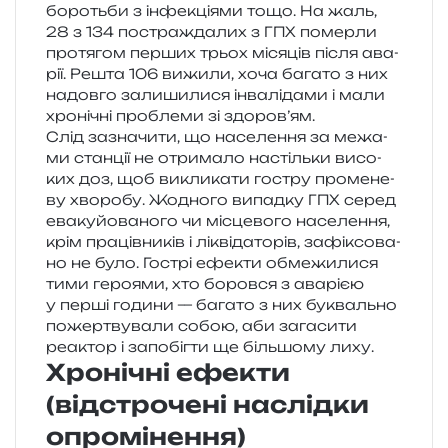
бороть­би з інфе­кці­я­ми тощо. На жаль,
28 з 134 постра­жда­лих з ГПХ помер­ли
про­тя­гом пер­ших трьох міся­ців після ава­
рії. Решта 106 вижи­ли, хоча бага­то з них
надов­го зали­ши­ли­ся інва­лі­да­ми і мали
хро­ні­чні про­бле­ми зі здоров’ям.
Слід зазна­чи­ти, що насе­ле­н­ня за межа­
ми стан­ції не отри­ма­ло настіль­ки висо­
ких доз, щоб викли­ка­ти гостру про­ме­не­
ву хво­ро­бу. Жодного випад­ку ГПХ серед
ева­ку­йо­ва­но­го чи місце­во­го насе­ле­н­ня,
крім пра­ців­ни­ків і лікві­да­то­рів, зафі­ксо­ва­
но не було. Гострі ефе­кти обме­жи­ли­ся
тими геро­я­ми, хто боров­ся з ава­рі­єю
у перші годи­ни — бага­то з них букваль­но
пожер­тву­ва­ли собою, аби зага­си­ти
реактор і запо­біг­ти ще біль­шо­му лиху.
Хронічні ефекти
(відстрочені наслідки
опромінення)