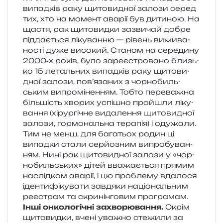
випад­ків раку щито­ви­дної зало­зи серед
тих, хто на момент ава­рії був дити­ною. На
щастя, рак щито­вид­ки зазви­чай добре
під­да­є­ться ліку­ван­ню — рівень вижи­ва­
но­сті дуже висо­кий. Станом на сере­ди­ну
2000‑х років, було заре­є­стро­ва­но близь­
ко 15 леталь­них випад­ків раку щито­ви­
дної зало­зи, пов’язаних з чор­но­биль­
ським випро­мі­не­н­ням. Тобто пере­ва­жна
біль­шість хво­рих успі­шно про­йшли ліку­
ва­н­ня (хірур­гі­чне вида­ле­н­ня щито­ви­дної
зало­зи, гор­мо­наль­на тера­пія) і оду­жа­ли.
Тим не менш, для бага­тьох родин ці
випад­ки стали сер­йо­зним випро­бу­ва­н­
ням. Нині рак щито­ви­дної зало­зи у «чор­
но­биль­ських» дітей вва­жа­є­ться пря­мим
наслід­ком ава­рії, і цю про­бле­му вда­ло­ся
іден­ти­фі­ку­ва­ти зав­дя­ки націо­наль­ним
реє­страм та скри­нін­го­вим програмам.
Інші онко­ло­гі­чні захво­рю­ва­н­ня.
Окрім
щито­вид­ки, вчені ува­жно сте­жи­ли за