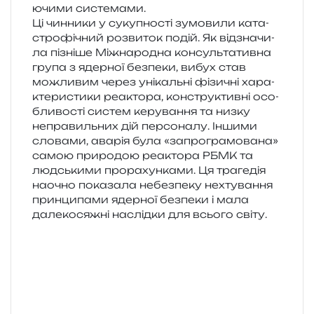
ю­чи­ми системами.
Ці чин­ни­ки у суку­пно­сті зумо­ви­ли ката­
стро­фі­чний роз­ви­ток подій. Як від­зна­чи­
ла пізні­ше Міжнародна кон­суль­та­тив­на
група з ядер­ної без­пе­ки, вибух став
можли­вим через уні­каль­ні фізи­чні хара­
кте­ри­сти­ки реакто­ра, кон­стру­ктив­ні осо­
бли­во­сті систем керу­ва­н­ня та низку
непра­виль­них дій пер­со­на­лу. Іншими
сло­ва­ми, ава­рія була «запро­гра­мо­ва­на»
самою при­ро­дою реакто­ра РБМК та
люд­ськи­ми про­ра­хун­ка­ми. Ця тра­ге­дія
нао­чно пока­за­ла небез­пе­ку нехту­ва­н­ня
прин­ци­па­ми ядер­ної без­пе­ки і мала
дале­к­ося­жні наслід­ки для всьо­го світу.