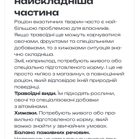
найскладніша
частина
Раціон екзо­ти­чних тва­рин часто є най­
біль­шою про­бле­мою для вла­сни­ків.
Якщо тра­во­їдні ще можуть хар­чу­ва­ти­ся
ово­ча­ми, фру­кта­ми та спе­ці­аль­ни­ми
добав­ка­ми, то з хижа­ка­ми ситу­а­ція зна­
чно складніша.
Змії, напри­клад, потре­бу­ють живо­го або
спе­ці­аль­но під­го­тов­ле­но­го корму. І це не
про­сто «м’ясо з мага­зи­ну», а пов­но­цін­ний
раціон, який від­по­від­ає їхній при­ро­дній
поведінці.
Травоїдні види.
Їм під­хо­дять росли­ни,
овочі та спе­ці­а­лі­зо­ва­ні добав­ки
з вітамінами.
Хижаки.
Потребують живо­го або пра­
виль­но під­го­тов­ле­но­го корму, який
важко зна­йти у зви­чай­них умовах.
Баланс пожив­них речо­вин.
Неправильне хар­чу­ва­н­ня швид­ко при­