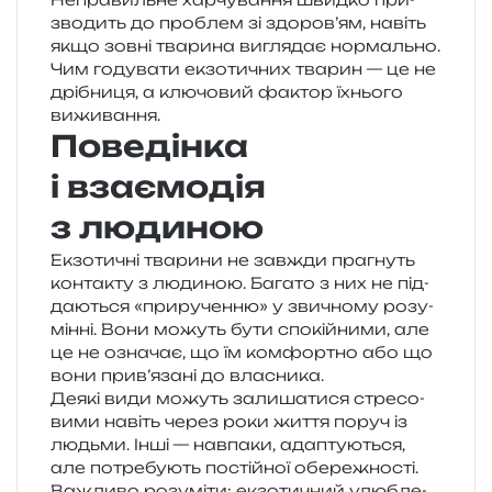
зво­дить до про­блем зі здоров’ям, навіть
якщо зовні тва­ри­на вигля­дає нормально.
Чим году­ва­ти екзо­ти­чних тва­рин — це не
дрі­бни­ця, а клю­чо­вий фактор їхньо­го
виживання.
Поведінка
і взаємодія
з людиною
Екзотичні тва­ри­ни не зав­жди пра­гнуть
кон­та­кту з люди­ною. Багато з них не під­
да­ю­ться «при­ру­чен­ню» у зви­чно­му розу­
мін­ні. Вони можуть бути спо­кій­ни­ми, але
це не озна­чає, що їм ком­фор­тно або що
вони прив’язані до власника.
Деякі види можуть зали­ша­ти­ся стре­со­
ви­ми навіть через роки життя поруч із
людьми. Інші — нав­па­ки, ада­пту­ю­ться,
але потре­бу­ють постій­ної обережності.
Важливо розу­мі­ти: екзо­ти­чний улю­бле­