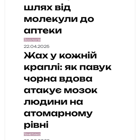
шлях від
молекули до
аптеки
Зоологія
22.04.2025
Жах у кожній
краплі: як павук
чорна вдова
атакує мозок
людини на
атомарному
рівні
Генетика