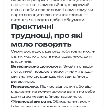
нець — це не «ком­пань­йон», а окре­мий
світ зі сво­ї­ми пра­ви­ла­ми. І саме тому, чи
варто заво­ди­ти екзо­ти­чних тва­рин —
пита­н­ня, яке варто добре обдумати.
Практичні
труднощі, про які
мало говорять
Окрім догля­ду, є ще ряд побу­то­вих нюан­
сів, які часто ста­ють неспо­ді­ван­кою для
власників:
Ветеринарна допо­мо­га.
Знайти спе­ці­а­
лі­ста, який пра­цює з екзо­ти­чни­ми вида­
ми, зна­чно скла­дні­ше, ніж зви­чай­но­го
ветеринара.
Передержка.
Під час від­пус­тки або від­
ря­дже­н­ня не кожен зможе взяти на себе
догляд за незви­чай­ною твариною.
Фінансові витра­ти.
Обладнання, корм
і ліку­ва­н­ня можуть кошту­ва­ти зна­чно