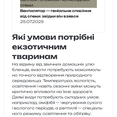
Вентилятор — геніальне спасіння
від спеки: звідки він взявся
25.07.2025
Які умови потрібні
екзотичним
тваринам
На від­мі­ну від зви­чних дома­шніх улю­
блен­ців, екзо­ти потре­бу­ють макси­маль­
но точно­го від­тво­ре­н­ня при­ро­дно­го
сере­до­ви­ща. Температура, воло­гість,
осві­тле­н­ня і навіть сезон­ні зміни можуть
кри­ти­чно впли­ва­ти на їхнє здоров’я.
Деякі види потре­бу­ють скла­дних умов:
напри­клад, амфі­бії — чер­гу­ва­н­ня сухо­го
і воло­го­го пері­о­дів, а репти­лії — спе­ці­аль­
но­го режи­му осві­тле­н­ня та обі­грі­ву.