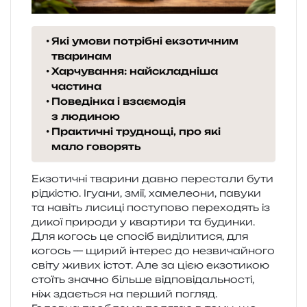
Які умови потрібні екзотичним
тваринам
Харчування: найскладніша
частина
Поведінка і взаємодія
з людиною
Практичні труднощі, про які
мало говорять
Екзотичні тва­ри­ни давно пере­ста­ли бути
рід­кі­стю. Ігуани, змії, хаме­ле­о­ни, паву­ки
та навіть лиси­ці посту­по­во пере­хо­дять із
дикої при­ро­ди у квар­ти­ри та будин­ки.
Для когось це спо­сіб виді­ли­ти­ся, для
когось — щирий інте­рес до незви­чай­но­го
світу живих істот. Але за цією екзо­ти­кою
сто­їть зна­чно біль­ше від­по­від­аль­но­сті,
ніж зда­є­ться на пер­ший погляд.