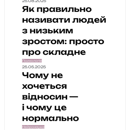
25.08.2025
Як правильно
називати людей
з низьким
зростом: просто
про складне
Психологія
25.05.2025
Чому не
хочеться
відносин —
і чому це
нормально
Нейронаука