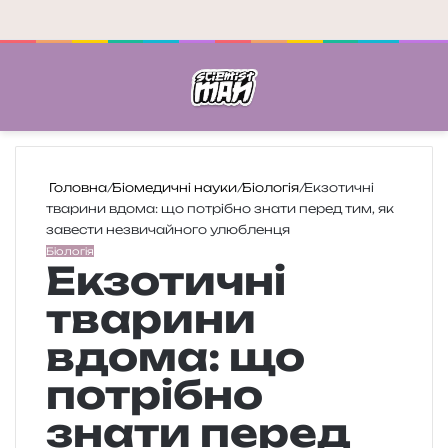
Меню
П
Головна
/
Біомедичні науки
/
Біологія
/
Екзотичні
тварини вдома: що потрібно знати перед тим, як
завести незвичайного улюбленця
Біологія
Екзотичні
тварини
вдома: що
потрібно
знати перед