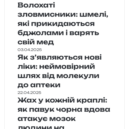
Волохаті
зловмисники: шмелі,
які прикидаються
бджолами і варять
свій мед
03.04.2025
Як з’являються нові
ліки: неймовірний
шлях від молекули
до аптеки
22.04.2025
Жах у кожній краплі:
як павук чорна вдова
атакує мозок
людини на