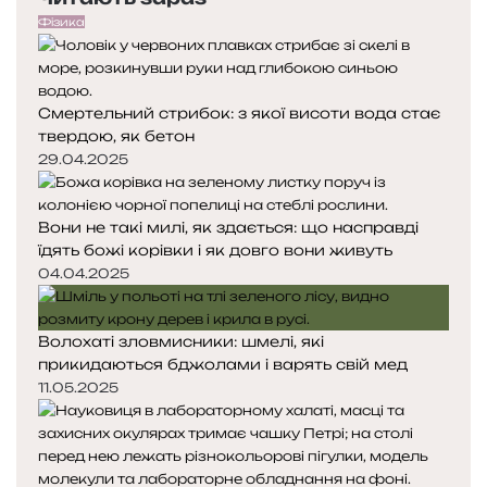
Фізика
Смертельний стрибок: з якої висоти вода стає
твердою, як бетон
29.04.2025
Вони не такі милі, як здається: що насправді
їдять божі корівки і як довго вони живуть
04.04.2025
Волохаті зловмисники: шмелі, які
прикидаються бджолами і варять свій мед
11.05.2025