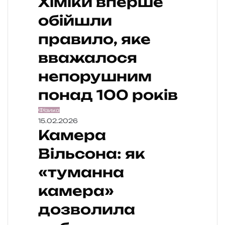
Хіміки вперше
обійшли
правило, яке
вважалося
непорушним
понад 100 років
Фізика
15.02.2026
Камера
Вільсона: як
«туманна
камера»
дозволила