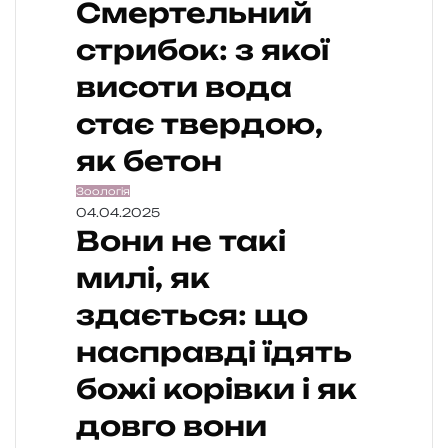
Смертельний
стрибок: з якої
висоти вода
стає твердою,
як бетон
Зоологія
04.04.2025
Вони не такі
милі, як
здається: що
насправді їдять
божі корівки і як
довго вони