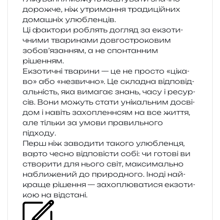
дорож­че, ніж утри­ма­н­ня тра­ди­цій­них
дома­шніх улюбленців.
Ці факто­ри роблять догляд за екзо­ти­
чни­ми тва­ри­на­ми дов­го­стро­ко­вим
зобов’язанням, а не спон­тан­ним
рішенням.
Екзотичні тва­ри­ни — це не про­сто «ціка­
во» або «незви­чно». Це скла­дна від­по­від­
аль­ність, яка вима­гає знань, часу і ресур­
сів. Вони можуть стати уні­каль­ним досві­
дом і навіть захо­пленн­сям на все життя,
але тіль­ки за умови пра­виль­но­го
підходу.
Перш ніж заво­ди­ти тако­го улю­блен­ця,
варто чесно від­по­ві­сти собі: чи гото­ві ви
ство­ри­ти для нього світ, макси­маль­но
набли­же­ний до при­ро­дно­го. Іноді най­
кра­ще ріше­н­ня — захо­плю­ва­ти­ся екзо­ти­
кою на відстані.