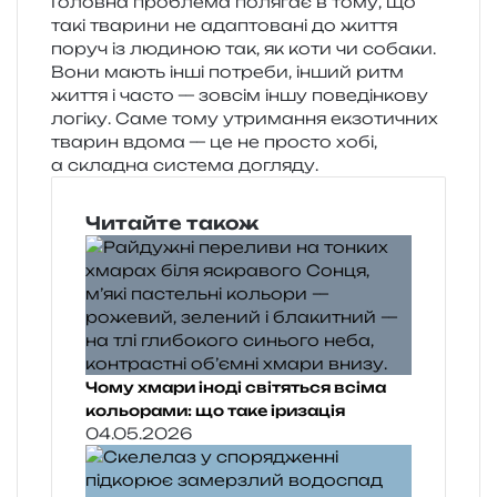
Головна про­бле­ма поля­гає в тому, що
такі тва­ри­ни не ада­пто­ва­ні до життя
поруч із люди­ною так, як коти чи соба­ки.
Вони мають інші потре­би, інший ритм
життя і часто — зов­сім іншу пове­дін­ко­ву
логі­ку. Саме тому утри­ма­н­ня екзо­ти­чних
тва­рин вдома — це не про­сто хобі,
а скла­дна систе­ма догляду.
Читайте також
Чому хмари іноді світяться всіма
кольорами: що таке іризація
04.05.2026