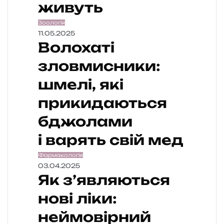
живуть
Зоологія
11.05.2025
Волохаті
зловмисники:
шмелі, які
прикидаються
бджолами
і варять свій мед
Фармакологія
03.04.2025
Як з’являються
нові ліки:
неймовірний