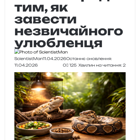
тим, як
завести
незвичайного
улюбленця
ScientistMan
11.04.2026
Останнє оновлення:
11.04.2026
0
125
Хвилин на читання: 2