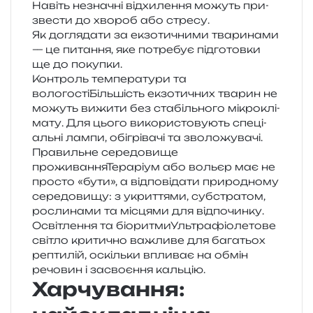
Навіть незна­чні від­хи­ле­н­ня можуть при­
зве­сти до хво­роб або стресу.
Як догля­да­ти за екзо­ти­чни­ми тва­ри­на­ми
— це пита­н­ня, яке потре­бує під­го­тов­ки
ще до покупки.
Контроль тем­пе­ра­ту­ри та
вологостіБільшість екзо­ти­чних тва­рин не
можуть вижи­ти без ста­біль­но­го мікро­клі­
ма­ту. Для цього вико­ри­сто­ву­ють спе­ці­
аль­ні лампи, обі­грі­ва­чі та зволожувачі.
Правильне сере­до­ви­ще
проживанняТераріум або вольєр має не
про­сто «бути», а від­по­від­а­ти при­ро­дно­му
сере­до­ви­щу: з укри­т­тя­ми, суб­стра­том,
росли­на­ми та місця­ми для відпочинку.
Освітлення та біоритмиУльтрафіолетове
сві­тло кри­ти­чно важли­ве для бага­тьох
репти­лій, оскіль­ки впли­ває на обмін
речо­вин і засво­є­н­ня кальцію.
Харчування: