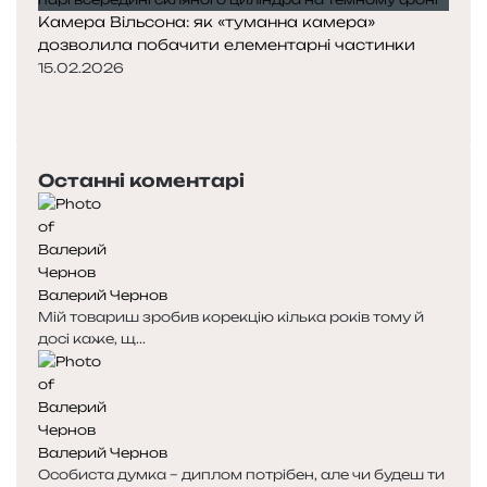
Камера Вільсона: як «туманна камера»
дозволила побачити елементарні частинки
15.02.2026
Попередня
сторінка
Наступна
сторінка
Останні коментарі
Валерий Чернов
Мій товариш зробив корекцію кілька років тому й
досі каже, щ...
Валерий Чернов
Особиста думка – диплом потрібен, але чи будеш ти