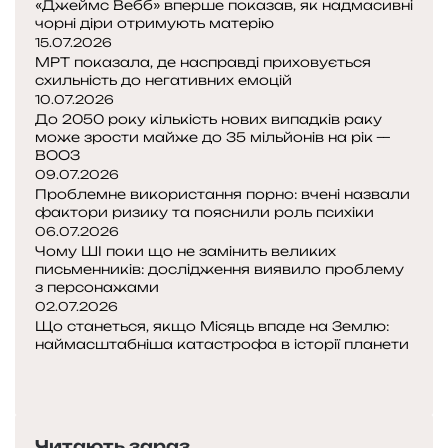
«Джеймс Вебб» вперше показав, як надмасивні
чорні діри отримують матерію
15.07.2026
МРТ показала, де насправді приховується
схильність до негативних емоцій
10.07.2026
До 2050 року кількість нових випадків раку
може зрости майже до 35 мільйонів на рік —
ВООЗ
09.07.2026
Проблемне використання порно: вчені назвали
фактори ризику та пояснили роль психіки
06.07.2026
Чому ШІ поки що не замінить великих
письменників: дослідження виявило проблему
з персонажами
02.07.2026
Що станеться, якщо Місяць впаде на Землю:
наймасштабніша катастрофа в історії планети
Попередня
сторінка
Наступна
сторінка
Читають зараз