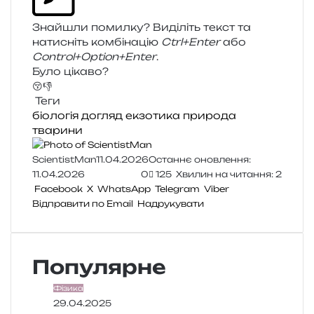
Знайшли помил­ку? Виділіть текст та
нати­сніть ком­бі­на­цію
Ctrl+Enter
або
Control+Option+Enter
.
Було цікаво?
😚
👎
Теги
біологія
догляд
екзотика
природа
тварини
ScientistMan
11.04.2026
Останнє оновлення:
11.04.2026
0
125
Хвилин на читання: 2
Facebook
X
WhatsApp
Telegram
Viber
Відправити по Email
Надрукувати
Популярне
Фізика
29.04.2025