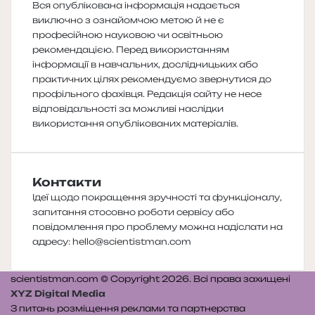
Вся опублікована інформація надається
виключно з ознайомчою метою й не є
професійною науковою чи освітньою
рекомендацією. Перед використанням
інформації в навчальних, дослідницьких або
практичних цілях рекомендуємо звернутися до
профільного фахівця. Редакція сайту не несе
відповідальності за можливі наслідки
використання опублікованих матеріалів.
Контакти
Ідеї щодо покращення зручності та функціоналу,
запитання стосовно роботи сервісу або
повідомлення про проблему можна надіслати на
адресу:
hello@scientistman.com
scientistman.com © Copyright 2026. Всі права захищені
XYZ Digital Media
З питань розміщення реклами та партнерства