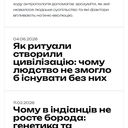
хо­ду антро­по­ло­гія допо­ма­гає зро­зу­мі­ти, як змі­
ню­ва­ло­ся люд­ське суспіль­ство та які факто­ри
впли­ва­ють на їхню еволюцію.
Я
04.06.2026
Як ритуали
к
р
створили
и
цивілізацію: чому
т
людство не змогло
у
а
б існувати без них
л
и
с
т
Ч
11.02.2026
в
Чому в індіанців не
о
о
м
росте борода:
р
у
генетика та
и
в