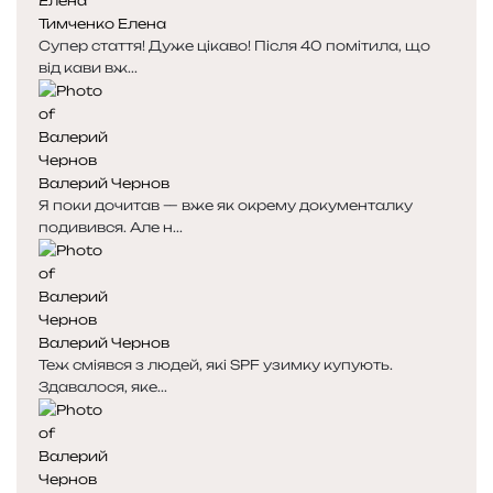
Тимченко Елена
Супер стаття! Дуже цікаво! Після 40 помітила, що
від кави вж...
Валерий Чернов
Я поки дочитав — вже як окрему документалку
подивився. Але н...
Валерий Чернов
Теж сміявся з людей, які SPF узимку купують.
Здавалося, яке...