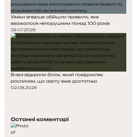
Хіміки вперше обійшли правило, яке
вважалося непорушним понад 100 років
29.07.2026
Вчені відкрили білок, який повідомляє
рослинам, що азоту вже достатньо
02.08.2026
П
о
Н
п
а
е
с
Останні коментарі
р
т
е
у
д
п