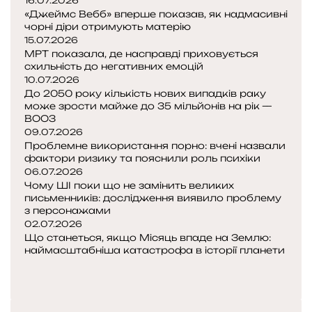
16.07.2026
р
л
а
с
г
«Джеймс Вебб» вперше показав, як надмасивні
о
ь
і
к
чорні діри отримують матерію
і
ж
н
15.07.2026
о
в
к
і
с
МРТ показала, де насправді приховується
ю
р
з
схильність до негативних емоцій
в
л
і
в
10.07.2026
і
ю
з
’
До 2050 року кількість нових випадків раку
т
д
ь
може зрости майже до 35 мільйонів на рік —
я
у
с
ВООЗ
к
з
т
09.07.2026
о
к
в
Проблемне використання порно: вчені назвали
л
и
а
фактори ризику та пояснили роль психіки
ь
06.07.2026
?
о
Чому ШІ поки що не замінить великих
р
письменників: дослідження виявило проблему
и
з персонажами
,
02.07.2026
к
Що станеться, якщо Місяць впаде на Землю:
наймасштабніша катастрофа в історії планети
л
П
і
о
Н
м
п
а
а
е
с
т