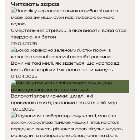
Читають зараз
р
т
і
е
у
д
п
г
н
н
е
Смертельний стрибок: з якої висоти вода стає
я
а
н
твердою, як бетон
с
с
и
29.04.2025
т
т
о
о
р
р
Вони не такі милі, як здається: що насправді
і
і
їдять божі корівки і як довго вони живуть
н
н
04.04.2025
к
к
а
а
Волохаті зловмисники: шмелі, які
прикидаються бджолами і варять свій мед
11.05.2025