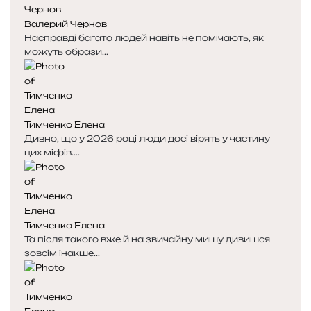
Валерий Чернов
Насправді багато людей навіть не помічають, як
можуть образи...
Тимченко Елена
Дивно, що у 2026 році люди досі вірять у частину
цих міфів....
Тимченко Елена
Та після такого вже й на звичайну мишу дивишся
зовсім інакше...