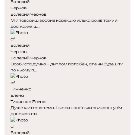
н
н
я
а
Валерий Чернов
с
с
Мій товариш зробив корекцію кілька років тому й
т
т
досі каже, щ...
о
о
р
р
і
і
н
н
к
к
Валерий Чернов
а
а
Особиста думка – диплом потрібен, але чи будеш ти
по ньому п...
Тимченко Елена
Дуже життєва тема. Інколи настільки звикаєш усім
допомагати...