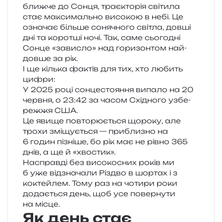
ближ­че до Сонця, тра­є­кто­рія сві­ти­ла
стає макси­маль­но висо­кою в небі. Це
озна­чає біль­ше соня­чно­го сві­тла, довші
дні та коро­тші ночі. Так, саме сьо­го­дні
Сонце «зави­сло» над гори­зон­том най­
дов­ше за рік.
І ще кіль­ка фактів для тих, хто любить
цифри:
У 2025 році сон­це­сто­я­н­ня випа­ло на 20
черв­ня, о 23:42 за часом Східного узбе­
реж­жя США.
Це явище повто­рю­є­ться щоро­ку, але
трохи змі­щу­є­ться — при­бли­зно на
6 годин пізні­ше, бо рік має не рівно 365
днів, а ще й «хво­стик».
Насправді без висо­ко­сних років ми
б уже від­зна­ча­ли Різдво в шор­тах і з
коктей­лем. Тому раз на чоти­ри роки
дода­є­ться день, щоб усе повер­ну­ти
на місце.
Як день стає