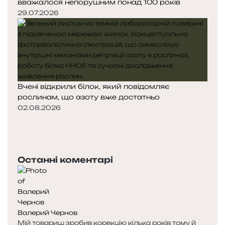
вважалося непорушним понад 100 років
29.07.2026
Вчені відкрили білок, який повідомляє
рослинам, що азоту вже достатньо
02.08.2026
Попередня
сторінка
Наступна
сторінка
Останні коментарі
Валерий Чернов
Мій товариш зробив корекцію кілька років тому й