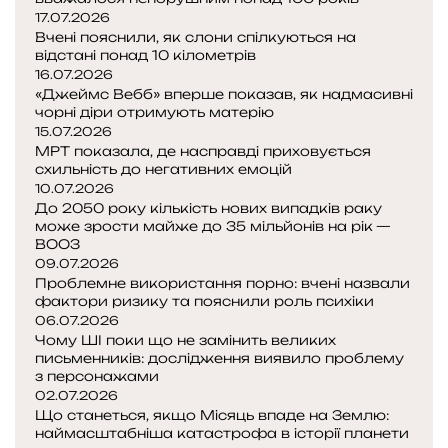
17.07.2026
Вчені пояснили, як слони спілкуються на
відстані понад 10 кілометрів
16.07.2026
«Джеймс Вебб» вперше показав, як надмасивні
чорні діри отримують матерію
15.07.2026
МРТ показала, де насправді приховується
схильність до негативних емоцій
10.07.2026
До 2050 року кількість нових випадків раку
може зрости майже до 35 мільйонів на рік —
ВООЗ
09.07.2026
Проблемне використання порно: вчені назвали
фактори ризику та пояснили роль психіки
06.07.2026
Чому ШІ поки що не замінить великих
письменників: дослідження виявило проблему
з персонажами
02.07.2026
Що станеться, якщо Місяць впаде на Землю:
наймасштабніша катастрофа в історії планети