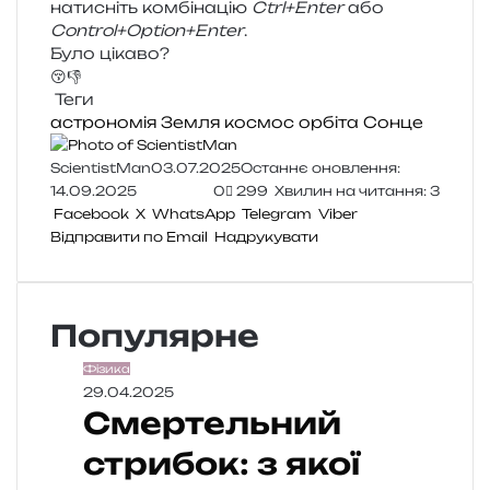
нати­сніть ком­бі­на­цію
Ctrl+Enter
або
Control+Option+Enter
.
Було цікаво?
😚
👎
Теги
астрономія
Земля
космос
орбіта
Сонце
ScientistMan
03.07.2025
Останнє оновлення:
14.09.2025
0
299
Хвилин на читання: 3
Facebook
X
WhatsApp
Telegram
Viber
Відправити по Email
Надрукувати
Популярне
Фізика
29.04.2025
Смертельний
стрибок: з якої