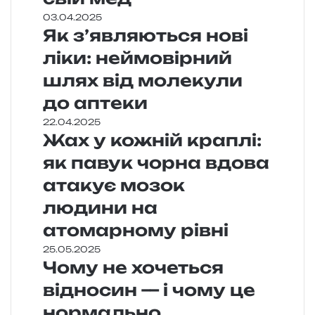
03.04.2025
Як з’являються нові
ліки: неймовірний
шлях від молекули
до аптеки
22.04.2025
Жах у кожній краплі:
як павук чорна вдова
атакує мозок
людини на
атомарному рівні
25.05.2025
Чому не хочеться
відносин — і чому це
нормально