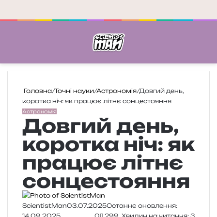
Меню
П
Головна
/
Точні науки
/
Астрономія
/
Довгий день,
коротка ніч: як працює літнє сонцестояння
Астрономія
Довгий день,
коротка ніч: як
працює літнє
сонцестояння
ScientistMan
03.07.2025
Останнє оновлення:
14.09.2025
0
299
Хвилин на читання: 3