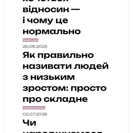
відносин —
і чому це
нормально
Генетика
25.08.2025
Як правильно
називати людей
з низьким
зростом: просто
про складне
Нейронаука
02.07.2026
Чи