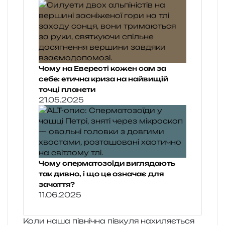
Чому на Евересті кожен сам за
себе: етична криза на найвищій
точці планети
21.05.2025
Чому сперматозоїди виглядають
так дивно, і що це означає для
зачаття?
11.06.2025
Коли наша пів­ні­чна пів­ку­ля нахи­ля­є­ться