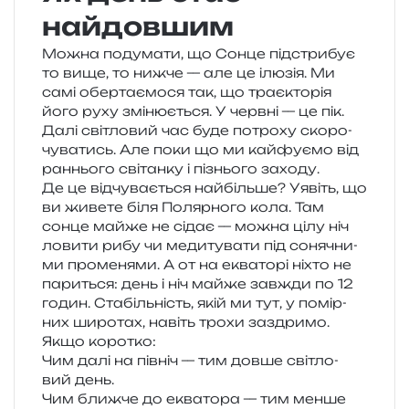
найдовшим
Можна поду­ма­ти, що Сонце під­стри­бує
то вище, то нижче — але це ілю­зія. Ми
самі обер­та­є­мо­ся так, що тра­є­кто­рія
його руху змі­ню­є­ться. У черв­ні — це пік.
Далі сві­тло­вий час буде потро­ху ско­ро­
чу­ва­тись. Але поки що ми кай­фу­є­мо від
ран­ньо­го сві­тан­ку і пізньо­го заходу.
Де це від­чу­ва­є­ться най­біль­ше? Уявіть, що
ви живе­те біля Полярного кола. Там
сонце майже не сідає — можна цілу ніч
лови­ти рибу чи меди­ту­ва­ти під соня­чни­
ми про­ме­ня­ми. А от на еква­то­рі ніхто не
пари­ться: день і ніч майже зав­жди по 12
годин. Стабільність, якій ми тут, у помір­
них широ­тах, навіть трохи заздримо.
Якщо коро­тко:
Чим далі на пів­ніч — тим довше сві­тло­
вий день.
Чим ближ­че до еква­то­ра — тим менше