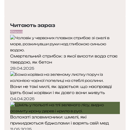
Попередня
сторінка
Наступна
сторінка
Читають зараз
Фізика
Смертельний стрибок: з якої висоти вода стає
твердою, як бетон
29.04.2025
Вони не такі милі, як здається: що насправді
їдять божі корівки і як довго вони живуть
04.04.2025
Волохаті зловмисники: шмелі, які
прикидаються бджолами і варять свій мед
11.05.2025