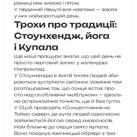
різни­ці між зимою і літом.
У пів­ден­ній пів­ку­лі все нав­па­ки — зараз
у них най­ко­ро­тший день.
Трохи про традиції:
Стоунхендж, йога
і Купала
Ще наші пра­щу­ри знали, що цей день не
про­сто чер­го­вий запис у кален­да­рі.
Наприклад:
У Стоунхенджі в Англії тися­чі людей зби­
ра­ю­ться зустрі­ча­ти сві­та­нок. Каміння там
роз­та­шо­ва­не так, що сонце встає про­
сто над осо­бли­вим «каблу­ком» — іде­аль­
на астро­но­мі­чна точність, ще й без гугла.
У США про­во­дять «Сонцестояння на
Таймс-сквер», де купа людей одно­ча­сно
займа­ю­ться йогою серед хмарочосів.
Нам ближ­че до серця свято Купала.
Воно поєд­нує язи­чни­цькі обря­ди з тра­