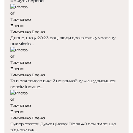
можуть образи...
Тимченко Елена
Дивно, що у 2026 році люди досі вірять у частину
цих міфів....
Тимченко Елена
Та після такого вже й на звичайну мишу дивишся
зовсім інакше...
Тимченко Елена
Супер стаття! Дуже цікаво! Після 40 помітила, що
від кави вж...