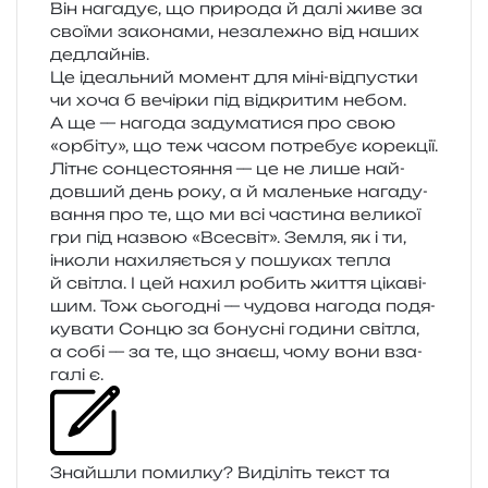
Він нага­дує, що при­ро­да й далі живе за
сво­ї­ми зако­на­ми, неза­ле­жно від наших
дедлайнів.
Це іде­аль­ний момент для міні-від­пус­тки
чи хоча б вечір­ки під від­кри­тим небом.
А ще — наго­да заду­ма­ти­ся про свою
«орбі­ту», що теж часом потре­бує корекції.
Літнє сон­це­сто­я­н­ня — це не лише най­
дов­ший день року, а й малень­ке нага­ду­
ва­н­ня про те, що ми всі части­на вели­кої
гри під назвою «Всесвіт». Земля, як і ти,
інко­ли нахи­ля­є­ться у пошу­ках тепла
й сві­тла. І цей нахил робить життя ціка­ві­
шим. Тож сьо­го­дні — чудо­ва наго­да подя­
ку­ва­ти Сонцю за бону­сні годи­ни сві­тла,
а собі — за те, що знаєш, чому вони вза­
га­лі є.
Знайшли помил­ку? Виділіть текст та