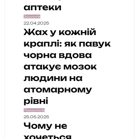
аптеки
Зоологія
22.04.2025
Жах у кожній
краплі: як павук
чорна вдова
атакує мозок
людини на
атомарному
рівні
Психологія
25.05.2025
Чому не
хочеться