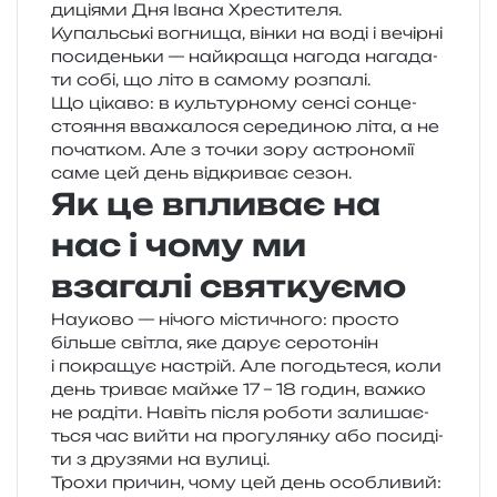
ди­ці­я­ми Дня Івана Хрестителя.
Купальські вогни­ща, вінки на воді і вечір­ні
поси­день­ки — най­кра­ща наго­да нага­да­
ти собі, що літо в само­му розпалі.
Що ціка­во: в куль­тур­но­му сенсі сон­це­
сто­я­н­ня вва­жа­ло­ся сере­ди­ною літа, а не
поча­тком. Але з точки зору астро­но­мії
саме цей день від­кри­ває сезон.
Як це впливає на
нас і чому ми
взагалі святкуємо
Науково — нічо­го місти­чно­го: про­сто
біль­ше сві­тла, яке дарує серо­то­нін
і покра­щує настрій. Але погодь­те­ся, коли
день три­ває майже 17 – 18 годин, важко
не раді­ти. Навіть після робо­ти зали­ша­є­
ться час вийти на про­гу­лян­ку або поси­ді­
ти з дру­зя­ми на вулиці.
Трохи при­чин, чому цей день особливий: