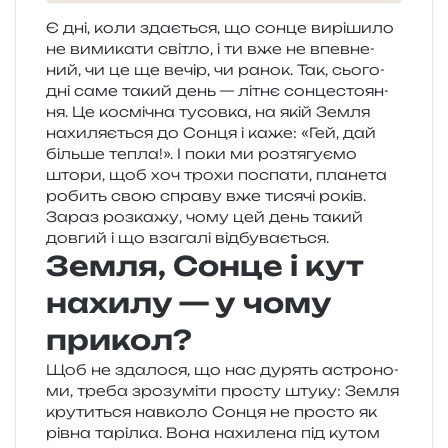
Є дні, коли зда­є­ться, що сонце вирі­ши­ло
не вими­ка­ти сві­тло, і ти вже не впев­не­
ний, чи це ще вечір, чи ранок. Так, сьо­го­
дні саме такий день — літнє сон­це­сто­я­н­
ня. Це космі­чна тусов­ка, на якій Земля
нахи­ля­є­ться до Сонця і каже: «Гей, дай
біль­ше тепла!». І поки ми роз­тя­гу­є­мо
штори, щоб хоч трохи поспа­ти, пла­не­та
робить свою спра­ву вже тися­чі років.
Зараз роз­ка­жу, чому цей день такий
дов­гий і що вза­га­лі відбувається.
Земля, Сонце і кут
нахилу — у чому
прикол
?
Щоб не зда­ло­ся, що нас дурять астро­но­
ми, треба зро­зу­мі­ти про­сту штуку: Земля
кру­ти­ться нав­ко­ло Сонця не про­сто як
рівна таріл­ка. Вона нахи­ле­на під кутом