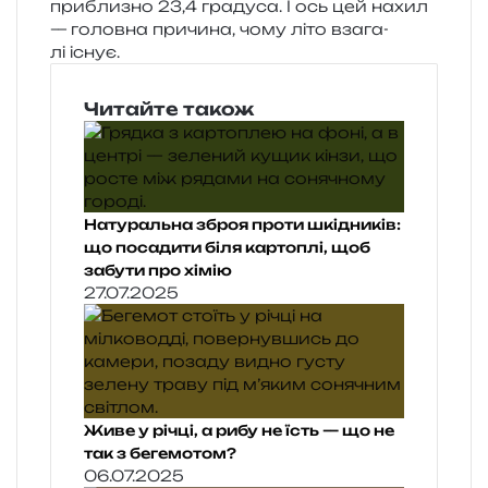
при­бли­зно 23,4 гра­ду­са. І ось цей нахил
— голов­на при­чи­на, чому літо вза­га­
лі існує.
Читайте також
Натуральна зброя проти шкідників:
що посадити біля картоплі, щоб
забути про хімію
27.07.2025
Живе у річці, а рибу не їсть — що не
так з бегемотом?
06.07.2025