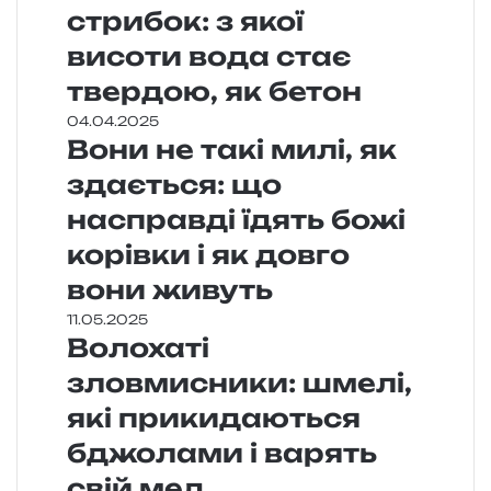
стрибок: з якої
висоти вода стає
твердою, як бетон
04.04.2025
Вони не такі милі, як
здається: що
насправді їдять божі
корівки і як довго
вони живуть
11.05.2025
Волохаті
зловмисники: шмелі,
які прикидаються
бджолами і варять
свій мед