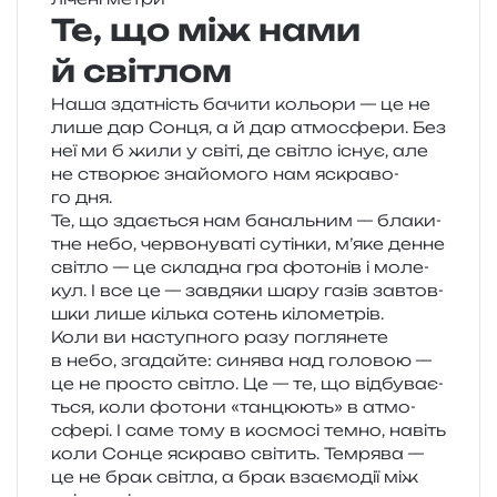
Те, що між нами
й світлом
Наша зда­тність бачи­ти кольо­ри — це не
лише дар Сонця, а й дар атмо­сфе­ри. Без
неї ми б жили у світі, де сві­тло існує, але
не ство­рює зна­йо­мо­го нам яскра­во­
го дня.
Те, що зда­є­ться нам баналь­ним — бла­ки­
тне небо, чер­во­ну­ва­ті сутін­ки, м’яке денне
сві­тло — це скла­дна гра фото­нів і моле­
кул. І все це — зав­дя­ки шару газів зав­тов­
шки лише кіль­ка сотень кілометрів.
Коли ви насту­пно­го разу погля­не­те
в небо, зга­дай­те: синя­ва над голо­вою —
це не про­сто сві­тло. Це — те, що від­бу­ва­є­
ться, коли фото­ни «тан­цю­ють» в атмо­
сфе­рі. І саме тому в космо­сі темно, навіть
коли Сонце яскра­во сві­тить. Темрява —
це не брак сві­тла, а брак вза­є­мо­дії між