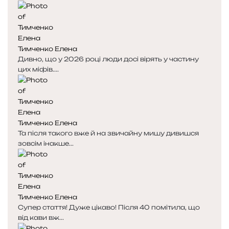
Тимченко Елена
Дивно, що у 2026 році люди досі вірять у частину
цих міфів....
Тимченко Елена
Та після такого вже й на звичайну мишу дивишся
зовсім інакше...
Тимченко Елена
Супер стаття! Дуже цікаво! Після 40 помітила, що
від кави вж...