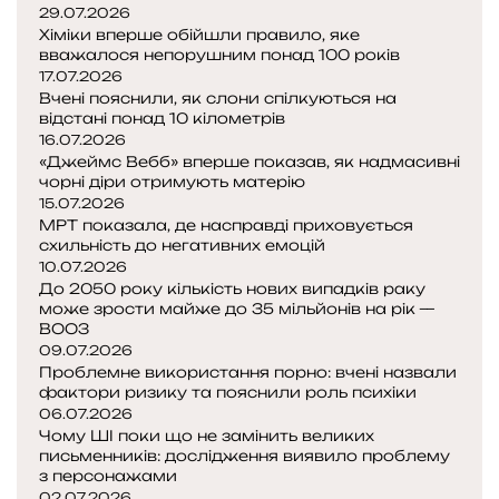
29.07.2026
Хіміки вперше обійшли правило, яке
вважалося непорушним понад 100 років
17.07.2026
Вчені пояснили, як слони спілкуються на
відстані понад 10 кілометрів
16.07.2026
«Джеймс Вебб» вперше показав, як надмасивні
чорні діри отримують матерію
15.07.2026
МРТ показала, де насправді приховується
схильність до негативних емоцій
10.07.2026
До 2050 року кількість нових випадків раку
може зрости майже до 35 мільйонів на рік —
ВООЗ
09.07.2026
Проблемне використання порно: вчені назвали
фактори ризику та пояснили роль психіки
06.07.2026
Чому ШІ поки що не замінить великих
письменників: дослідження виявило проблему
з персонажами
02.07.2026