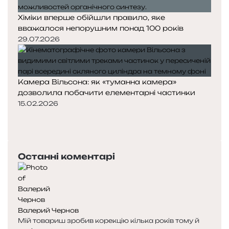
Хіміки вперше обійшли правило, яке
вважалося непорушним понад 100 років
29.07.2026
Камера Вільсона: як «туманна камера»
дозволила побачити елементарні частинки
15.02.2026
Попередня
сторінка
Наступна
сторінка
Останні коментарі
Валерий Чернов
Мій товариш зробив корекцію кілька років тому й