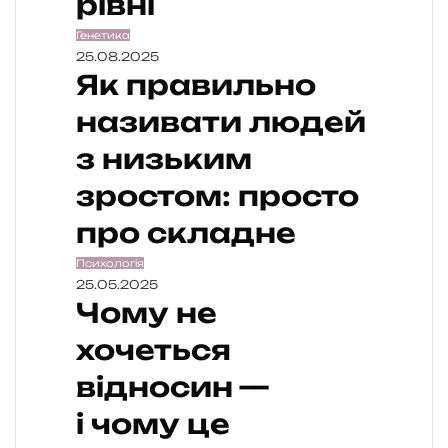
рівні
Генетика
25.08.2025
Як правильно
називати людей
з низьким
зростом: просто
про складне
Психологія
25.05.2025
Чому не
хочеться
відносин —
і чому це