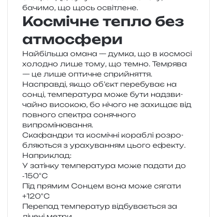
бачи­мо, що щось освітлене.
Космічне тепло без
атмосфери
Найбільша омана — думка, що в космо­сі
холо­дно лише тому, що темно. Темрява
— це лише опти­чне сприйня­т­тя.
Насправді, якщо об’єкт пере­бу­ває на
сонці, тем­пе­ра­ту­ра може бути над­зви­
чай­но висо­кою, бо нічо­го не захи­щає від
пов­но­го спе­ктра соня­чно­го
випромінювання.
Скафандри та космі­чні кора­блі роз­ро­
бля­ю­ться з ура­ху­ва­н­ням цього ефе­кту.
Наприклад:
У затін­ку тем­пе­ра­ту­ра може пада­ти до
‑150°C
Під пря­мим Сонцем вона може сяга­ти
+120°C
Перепад тем­пе­ра­тур від­бу­ва­є­ться за
ліче­ні метри