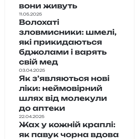
вони живуть
11.05.2025
Волохаті
зловмисники: шмелі,
які прикидаються
бджолами і варять
свій мед
03.04.2025
Як з’являються нові
ліки: неймовірний
шлях від молекули
до аптеки
22.04.2025
Жах у кожній краплі:
як павук чорна вдова