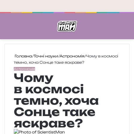
Меню
П
Головна
/
Точні науки
/
Астрономія
/
Чому в космосі
темно, хоча Сонце таке яскраве?
Астрономія
Чому
в космосі
темно, хоча
Сонце таке
яскраве?