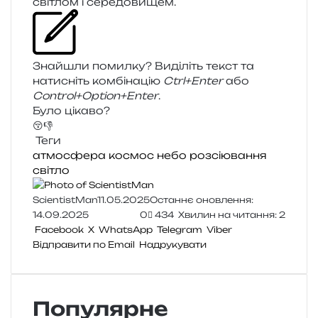
сві­тлом і середовищем.
Знайшли помил­ку? Виділіть текст та
нати­сніть ком­бі­на­цію
Ctrl+Enter
або
Control+Option+Enter
.
Було цікаво?
😚
👎
Теги
атмосфера
космос
небо
розсіювання
світло
ScientistMan
11.05.2025
Останнє оновлення:
14.09.2025
0
434
Хвилин на читання: 2
Facebook
X
WhatsApp
Telegram
Viber
Відправити по Email
Надрукувати
Популярне