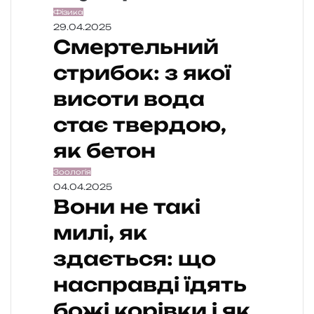
Фізика
29.04.2025
Смертельний
стрибок: з якої
висоти вода
стає твердою,
як бетон
Зоологія
04.04.2025
Вони не такі
милі, як
здається: що
насправді їдять
божі корівки і як