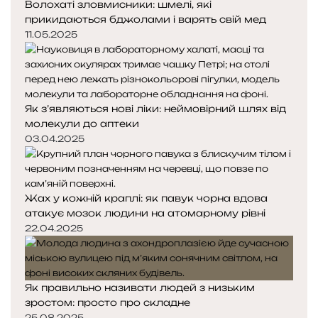
Волохаті зловмисники: шмелі, які
прикидаються бджолами і варять свій мед
11.05.2025
Як з’являються нові ліки: неймовірний шлях від
молекули до аптеки
03.04.2025
Жах у кожній краплі: як павук чорна вдова
атакує мозок людини на атомарному рівні
22.04.2025
Як правильно називати людей з низьким
зростом: просто про складне
25.08.2025