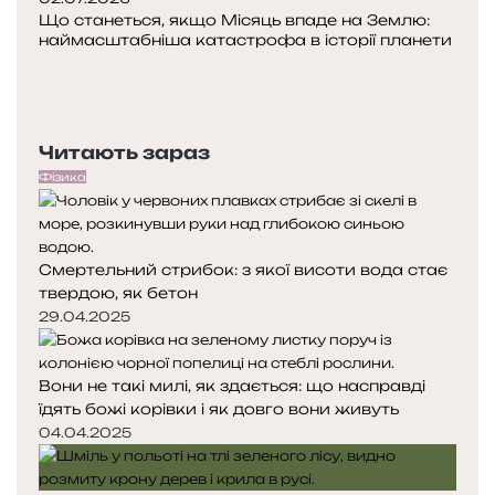
Що станеться, якщо Місяць впаде на Землю:
наймасштабніша катастрофа в історії планети
Попередня
сторінка
Наступна
сторінка
Читають зараз
Фізика
Смертельний стрибок: з якої висоти вода стає
твердою, як бетон
29.04.2025
Вони не такі милі, як здається: що насправді
їдять божі корівки і як довго вони живуть
04.04.2025