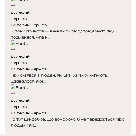
Валерий Чернов
Я поки дочитав — вже як окрему документалку
подивився. Але н...
Валерий Чернов
Теж сміявся з людей, які SPF узимку купують.
Здавалося, яке...
Валерий Чернов
Та тут ще добре, що воно хоча б не передається між
людьми як...