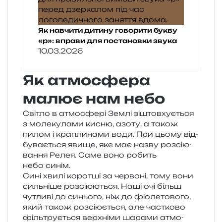
Як навчити дитину говорити букву
«р»: вправи для постановки звука
10.03.2026
Як атмосфера
малює нам небо
Світло в атмо­сфе­рі Землі зіштов­ху­є­ться
з моле­ку­ла­ми кисню, азоту, а також
пилом і кра­пли­на­ми води. При цьому від­
бу­ва­є­ться явище, яке має назву роз­сі­ю­
ва­н­ня Релея. Саме воно робить
небо синім.
Сині хвилі коро­тші за чер­во­ні, тому вони
силь­ні­ше роз­сі­ю­ю­ться. Наші очі більш
чутли­ві до синьо­го, ніж до фіо­ле­то­во­го,
який також роз­сі­ю­є­ться, але час­тко­во
філь­тру­є­ться верх­ні­ми шара­ми атмо­