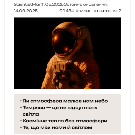
ScientistMan
11.05.2025
Останнє оновлення:
14.09.2025
0
434
Хвилин на читання: 2
Як атмосфера малює нам небо
Темрява — це не відсутність
світла
Космічне тепло без атмосфери
Те, що між нами й світлом