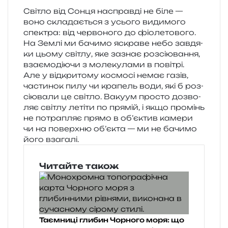
Світло від Сонця насправ­ді не біле —
воно скла­да­є­ться з усьо­го види­мо­го
спе­ктра: від чер­во­но­го до фіо­ле­то­во­го.
На Землі ми бачи­мо яскра­ве небо зав­дя­
ки цьому сві­тлу, яке зазнає роз­сі­ю­ва­н­ня,
вза­є­мо­ді­ю­чи з моле­ку­ла­ми в повітрі.
Але у від­кри­то­му космо­сі немає газів,
части­нок пилу чи кра­пель води, які б роз­
сі­ю­ва­ли це сві­тло. Вакуум про­сто дозво­
ляє сві­тлу леті­ти по пря­мій, і якщо про­мінь
не потра­пляє прямо в об’є­ктив каме­ри
чи на поверх­ню об’є­кта — ми не бачи­мо
його взагалі.
Читайте також
Таємниці глибин Чорного моря: що