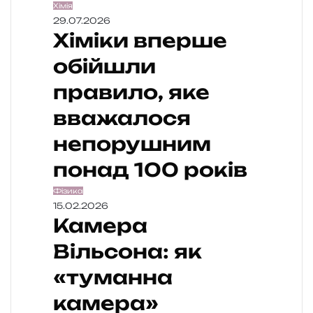
Хімія
29.07.2026
Хіміки вперше
обійшли
правило, яке
вважалося
непорушним
понад 100 років
Фізика
15.02.2026
Камера
Вільсона: як
«туманна
камера»