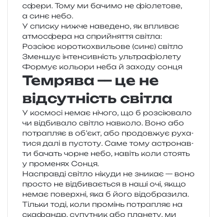
сфе­ри. Тому ми бачи­мо не фіо­ле­то­ве,
а синє небо.
У спи­ску нижче наве­де­но, як впли­ває
атмо­сфе­ра на сприйня­т­тя світла:
Розсіює коро­тко­хви­льо­ве (синє) світло
Зменшує інтен­сив­ність ультрафіолету
Формує кольо­ри неба й захо­ду сонця
Темрява — це не
відсутність світла
У космо­сі немає нічо­го, що б роз­сі­ю­ва­ло
чи від­би­ва­ло сві­тло нав­ко­ло. Воно або
потра­пляє в об’єкт, або про­дов­жує руха­
ти­ся далі в пусто­ту. Саме тому астро­нав­
ти бачать чорне небо, навіть коли сто­ять
у про­ме­нях Сонця.
Насправді сві­тло ніку­ди не зни­кає — воно
про­сто не від­би­ва­є­ться в наші очі, якщо
немає поверх­ні, яка б його від­обра­зи­ла.
Тільки тоді, коли про­мінь потра­пляє на
ска­фандр, супу­тник або пла­не­ту, ми