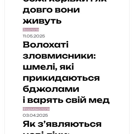
довго вони
живуть
Зоологія
11.05.2025
Волохаті
зловмисники:
шмелі, які
прикидаються
бджолами
і варять свій мед
Фармакологія
03.04.2025
Як з’являються