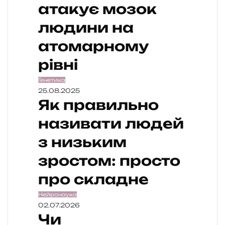
атакує мозок
людини на
атомарному
рівні
Генетика
25.08.2025
Як правильно
називати людей
з низьким
зростом: просто
про складне
Нейронаука
02.07.2026
Чи