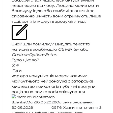
Баффета зали­ша­ю­ться акту­аль­ни­ми
неза­ле­жно від часу. Людина може мати
бли­ску­чу ідею або гли­бо­кі зна­н­ня. Але
справ­жню цін­ність вони отри­му­ють лише
тоді, коли їх можуть зро­зу­мі­ти інші.
Знайшли помил­ку? Виділіть текст та
нати­сніть ком­бі­на­цію
Ctrl+Enter
або
Control+Option+Enter
.
Було цікаво?
😚
👎
Теги
кар’єра
комунікація
мозок
навички
майбутнього
нейронаука
ораторське
мистецтво
психологія
публічні виступи
соціальна психологія
спілкування
ScientistMan
30.05.2026
Останнє оновлення:
30.05.2026
0
116
Хвилин на читання: 3
Facebook
X
WhatsApp
Telegram
Viber