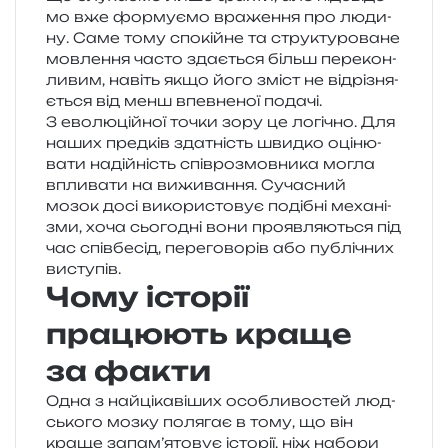
мо вже фор­му­є­мо вра­же­н­ня про люди­
ну. Саме тому спо­кій­не та стру­кту­ро­ва­не
мов­ле­н­ня часто зда­є­ться більш пере­кон­
ли­вим, навіть якщо його зміст не від­рі­зня­
є­ться від менш впев­не­ної подачі.
З ево­лю­цій­ної точки зору це логі­чно. Для
наших пред­ків зда­тність швид­ко оці­ню­
ва­ти надій­ність спів­ро­змов­ни­ка могла
впли­ва­ти на вижи­ва­н­ня. Сучасний
мозок досі вико­ри­сто­вує поді­бні меха­ні­
зми, хоча сьо­го­дні вони про­яв­ля­ю­ться під
час спів­бе­сід, пере­го­во­рів або публі­чних
виступів.
Чому історії
працюють краще
за факти
Одна з най­ці­ка­ві­ших осо­бли­во­стей люд­
сько­го мозку поля­гає в тому, що він
краще запам’ятовує істо­рії, ніж набо­ри