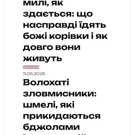
милі, як
здається: що
насправді їдять
божі корівки і як
довго вони
живуть
Зоологія
11.05.2025
Волохаті
зловмисники:
шмелі, які
прикидаються
бджолами