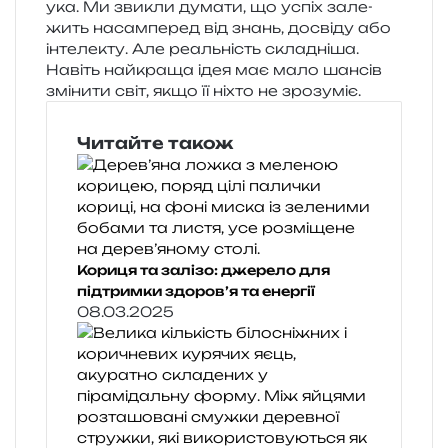
у­ка. Ми зви­кли дума­ти, що успіх зале­
жить насам­пе­ред від знань, досві­ду або
інте­ле­кту. Але реаль­ність скла­дні­ша.
Навіть най­кра­ща ідея має мало шан­сів
змі­ни­ти світ, якщо її ніхто не зрозуміє.
Читайте також
Кориця та залізо: джерело для
підтримки здоров’я та енергії
08.03.2025