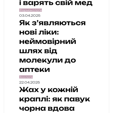
і варять свій мед
Фармакологія
03.04.2025
Як з’являються
нові ліки:
неймовірний
шлях від
молекули до
аптеки
Зоологія
22.04.2025
Жах у кожній
краплі: як павук
чорна вдова