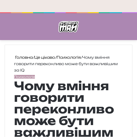
Меню
П
Головна
/
Це цікаво
/
Психологія
/
Чому вміння
говорити переконливо може бути важливішим
за IQ
Психологія
Чому вміння
говорити
переконливо
може бути
важливішим