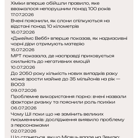
Хіміки вперше обійшли правило, яке
вважалося непорушним понад 100 років
17.07.2026
Вчені пояснили, як слони спілкуються на
відстані понад 10 кілометрів
16.07.2026
«Джеймс Вебб» вперше показав, як надмасивні
чорні діри отримують матерію
15.07.2026
МРТ показала, де насправді приховується
схильність до негативних емоцій
10.07.2026
До 2050 року кількість нових випадків раку
може зрости майже до 35 мільйонів на рік —
ВООЗ
09.07.2026
Проблемне використання порно: вчені назвали
фактори ризику та пояснили роль психіки
06.07.2026
Чому ШІ поки що не замінить великих
письменників: дослідження виявило проблему
з персонажами
02.07.2026
Що станеться, якщо Місяць впаде на Землю: