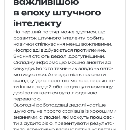
важливішою
в епоху штучного
інтелекту
На пер­ший погляд може зда­ти­ся, що
роз­ви­ток шту­чно­го інте­ле­кту робить
нави­чки спіл­ку­ва­н­ня менш важли­ви­ми.
Насправді від­бу­ва­є­ться протилежне.
Знання ста­ють деда­лі досту­пні­ши­ми.
Складну інфор­ма­цію можна зна­йти за
секун­ди. Багато техні­чних зав­дань авто­
ма­ти­зу­ю­ться. Але зда­тність поясни­ти
скла­дну ідею про­стою мовою, пере­ко­на­
ти інших людей або нади­хну­ти коман­ду
досі зали­ша­є­ться суто люд­ською
перевагою.
Сьогодні робо­то­дав­ці деда­лі часті­ше
шука­ють не про­сто фахів­ців із хоро­ши­ми
зна­н­ня­ми, а людей, які можуть пра­цю­ва­
ти з ауди­то­рі­єю, пре­зен­ту­ва­ти резуль­та­
ти та ефе­ктив­но вза­є­мо­ді­я­ти з коле­га­ми.