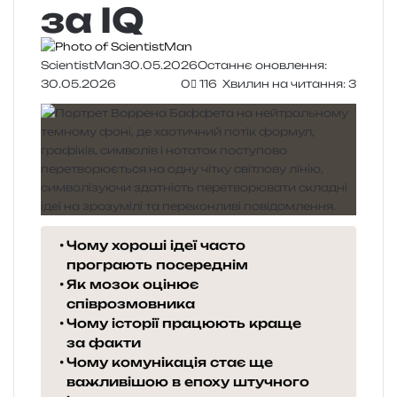
за IQ
ScientistMan
30.05.2026
Останнє оновлення:
30.05.2026
0
116
Хвилин на читання: 3
Чому хороші ідеї часто
програють посереднім
Як мозок оцінює
співрозмовника
Чому історії працюють краще
за факти
Чому комунікація стає ще
важливішою в епоху штучного