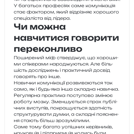
У бага­тьох про­фе­сі­ях саме кому­ні­ка­ція
стає факто­ром, який від­рі­зняє хоро­шо­го
спе­ці­а­лі­ста від лідера.
Чи можна
навчитися говорити
переконливо
Поширений міф ствер­джує, що хоро­ши­
ми спі­ке­ра­ми наро­джу­ю­ться. Але біль­
шість дослі­джень і пра­кти­чний досвід
гово­рять про інше.
Навички кому­ні­ка­ції роз­ви­ва­ю­ться так
само, як і будь-яка інша скла­дна нави­чка.
Регулярна пра­кти­ка посту­по­во змі­нює
робо­ту мозку. Зменшується страх публі­
чних висту­пів, покра­щу­є­ться зда­тність
стру­кту­ру­ва­ти думки, а скла­дні поясне­н­
ня ста­ють більш зрозумілими.
Саме тому бага­то успі­шних керів­ни­ків,
нау­ков­ців і під­при­єм­ців колись були