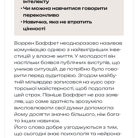
інтелекту
Чи можна навчитися говорити
переконливо
Навичка, яка не втратить
цінності
Воррен Баффет нео­дно­ра­зо­во нази­вав
кому­ні­ка­цію одні­єю з най­ви­гі­дні­ших інве­
сти­цій у вла­сне життя. У моло­до­сті він
настіль­ки бояв­ся публі­чних висту­пів, що
уни­кав ситу­а­цій, де потрі­бно було гово­
ри­ти перед ауди­то­рі­єю. Згодом май­бу­
тній мільяр­дер запи­сав­ся на курс ора­
тор­ської май­стер­но­сті, щоб подо­ла­ти
цей страх. Пізніше Баффет не раз заяв­
ляв, що саме зда­тність зро­зумі­ло
вислов­лю­ва­ти свої думки допо­мо­гла
йому досяг­ти зна­чно біль­шо­го, ніж бага­
то інших навичок.
Його слова добре узго­джу­ю­ться з тим,
що сьо­го­дні знає пси­хо­ло­гія та ней­ро­на­