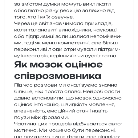
за змі­стом думки можуть викли­ка­ти
абсо­лю­тно різну реа­кцію зале­жно від
того, хто і як їх озвучує.
Через це світ знає чима­ло при­кла­дів,
коли тала­но­ви­ті вина­хі­дни­ки, нау­ков­ці
або під­при­єм­ці зали­ша­ли­ся непо­мі­че­ни­
ми, тоді як менш ком­пе­тен­тні, але більш
пере­кон­ли­ві люди отри­му­ва­ли під­трим­
ку інве­сто­рів, керів­ни­ків чи суспільства.
Як мозок оцінює
співрозмовника
Під час роз­мо­ви ми ана­лі­зу­є­мо зна­чно
біль­ше, ніж про­сто слова. Нейробіологи
давно вста­но­ви­ли, що мозок одно­ча­сно
оці­нює інто­на­цію, швид­кість мов­ле­н­ня,
впев­не­ність, емо­цій­ний стан і навіть
паузи між фразами.
Частина цих про­це­сів від­бу­ва­є­ться авто­
ма­ти­чно. Ми може­мо бути пере­ко­на­ні,
що слу­ха­є­мо лише факти, але під­сві­до­