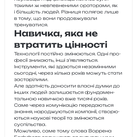
таки­ми ж невпев­не­ни­ми ора­то­ра­ми, як
і біль­шість людей. Різниця поля­гає лише
в тому, що вони про­дов­жу­ва­ли
тренуватися.
Навичка, яка не
втратить цінності
Технології постій­но змі­ню­ю­ться. Одні про­
фе­сії зни­ка­ють, інші з’являються.
Інструменти, які зда­ю­ться неза­мін­ни­ми
сьо­го­дні, через кіль­ка років можуть стати
застарілими.
Але зда­тність доно­си­ти вла­сні думки до
інших людей зали­ша­є­ться фун­да­мен­
таль­ною нави­чкою вже тися­чі років.
Саме через кому­ні­ка­цію пере­да­ю­ться
зна­н­ня, наро­джу­ю­ться ком­па­нії, ство­рю­
ю­ться нау­ко­ві тео­рії та змі­ню­ю­ться
суспільства.
Можливо, саме тому слова Воррена