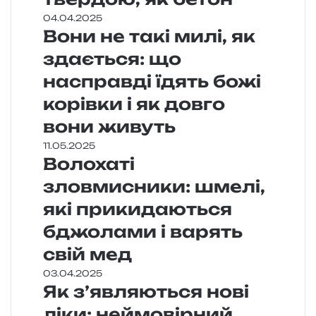
04.04.2025
Вони не такі милі, як
здається: що
насправді їдять божі
корівки і як довго
вони живуть
11.05.2025
Волохаті
зловмисники: шмелі,
які прикидаються
бджолами і варять
свій мед
03.04.2025
Як з’являються нові
ліки: неймовірний