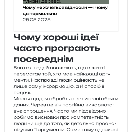
Чому не хочеться відносин — і чому
це нормально
25.05.2025
Чому хороші ідеї
часто програють
посереднім
Багато людей вва­жа­ють, що в житті
пере­ма­гає той, хто має най­кра­щі аргу­
мен­ти. Насправді люди оці­ню­ють не
лише саму інфор­ма­цію, а й спо­сіб її
подачі.
Мозок щодня обро­бляє вели­че­зні обся­ги
даних. Через це він постій­но вико­ри­сто­
вує спро­ще­н­ня. Часто ми під­сві­до­мо
роби­мо виснов­ки про ком­пе­тен­тність
люди­ни ще до того, як деталь­но про­ана­
лі­зу­є­мо її аргу­мен­ти. Саме тому одна­ко­ві