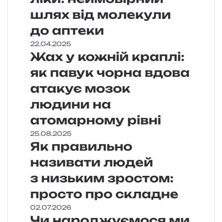
шлях від молекули
до аптеки
22.04.2025
Жах у кожній краплі:
як павук чорна вдова
атакує мозок
людини на
атомарному рівні
25.08.2025
Як правильно
називати людей
з низьким зростом:
просто про складне
02.07.2026
Чи народжуємося ми