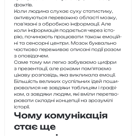
фактів.
Коли люди­на слу­хає суху ста­ти­сти­ку,
акти­ву­ю­ться пере­ва­жно обла­сті мозку,
пов’язані з оброб­кою інфор­ма­ції. Але
коли інфор­ма­ція пода­є­ться через істо­
рію, почи­на­ють пра­цю­ва­ти також емо­цій­
ні та сен­сор­ні цен­три. Мозок букваль­но
час­тко­во пере­жи­ває опи­са­ні події разом
з оповідачем.
Саме тому ми легко забу­ва­є­мо цифри
з пре­зен­та­ції, але рока­ми пам’ятаємо
ціка­ву роз­по­відь, яка викли­ка­ла емо­ції.
Більшість вели­ких суспіль­них ідей поши­
рю­ва­ли­ся не зав­дя­ки табли­цям і гра­фі­
кам, а зав­дя­ки людям, які вміли пере­тво­
рю­ва­ти скла­дні кон­це­пції на зро­зумі­лі
історії.
Чому комунікація
стає ще