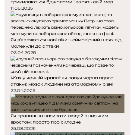
прикидаються бджолами і варять свій мед
11.05.2025
Як з’являються нові ліки: неймовірний шлях від
молекули до аптеки
03.04.2025
Жах у кожній краплі: як павук чорна вдова
атакує мозок людини на атомарному рівні
22.04.2025
Як правильно називати людей з низьким
зростом: просто про складне
25.08.2025