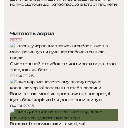
наймасштабніша катастрофа в історії планети
Попередня
сторінка
Наступна
сторінка
Читають зараз
Фізика
Смертельний стрибок: з якої висоти вода стає
твердою, як бетон
29.04.2025
Вони не такі милі, як здається: що насправді
їдять божі корівки і як довго вони живуть
04.04.2025
Волохаті зловмисники: шмелі, які