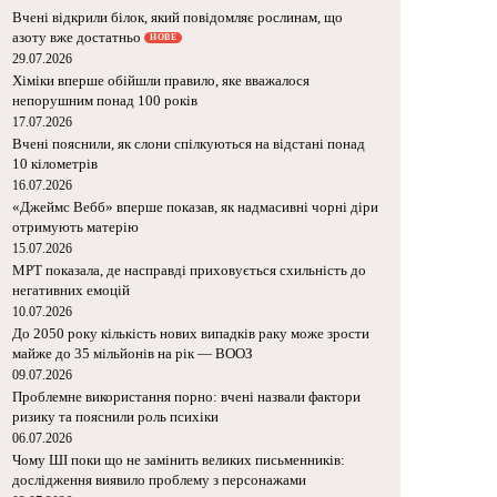
Вчені відкрили білок, який повідомляє рослинам, що
азоту вже достатньо
НОВЕ
29.07.2026
Хіміки вперше обійшли правило, яке вважалося
непорушним понад 100 років
17.07.2026
Вчені пояснили, як слони спілкуються на відстані понад
10 кілометрів
16.07.2026
«Джеймс Вебб» вперше показав, як надмасивні чорні діри
отримують матерію
15.07.2026
МРТ показала, де насправді приховується схильність до
негативних емоцій
10.07.2026
До 2050 року кількість нових випадків раку може зрости
майже до 35 мільйонів на рік — ВООЗ
09.07.2026
Проблемне використання порно: вчені назвали фактори
ризику та пояснили роль психіки
06.07.2026
Чому ШІ поки що не замінить великих письменників:
дослідження виявило проблему з персонажами