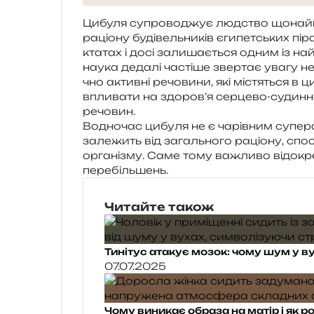
Цибуля супро­во­джує люд­ство щонай­мен
раціо­ну буді­вель­ни­ків єги­пет­ських пір
кта­тах і досі зали­ша­є­ться одним із най
наука деда­лі часті­ше звер­тає увагу не ли
чно актив­ні речо­ви­ни, які містя­ться в 
впли­ва­ти на здоров’я сер­це­во-судин­н
речовин.
Водночас цибу­ля не є чарів­ним супер­фу
зале­жить від загаль­но­го раціо­ну, спос
орга­ні­зму. Саме тому важли­во від­окре
перебільшень.
Читайте також
Тинітус атакує мозок: чому шум у в
07.07.2025
Чому виникає образа на матір і як р