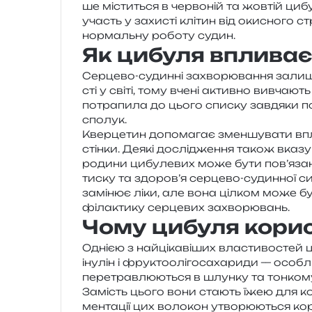
ше місти­ться в чер­во­ній та жов­тій ци
участь у захи­сті клі­тин від оки­сно­го с
нор­маль­ну робо­ту судин.
Як цибуля впливає
Серцево-судин­ні захво­рю­ва­н­ня зали­ш
сті у світі, тому вчені актив­но вивча­ють
потра­пи­ла до цього спи­ску зав­дя­ки поє
сполук.
Кверцетин допо­ма­гає змен­шу­ва­ти впли
стін­ки. Деякі дослі­дже­н­ня також вка­зу­
роди­ни цибу­ле­вих може бути пов’язане 
тиску та здоров’я сер­це­во-судин­ної с
замі­нює ліки, але вона ціл­ком може бут
фі­ла­кти­ку сер­це­вих захворювань.
Чому цибуля кори
Однією з най­ці­ка­ві­ших вла­сти­во­стей ц
іну­лін і фру­кто­о­лі­го­са­ха­ри­ди — осо
пере­трав­лю­ю­ться в шлун­ку та тон­ко­
Замість цього вони ста­ють їжею для ко
мен­та­ції цих воло­кон утво­рю­ю­ться кор