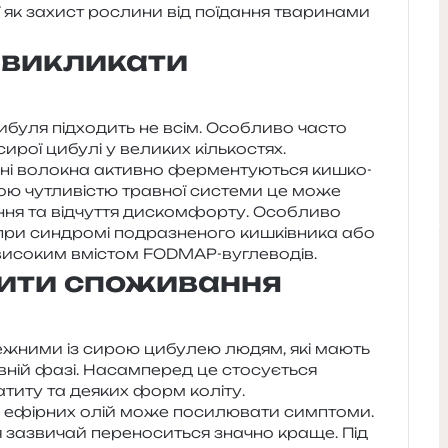
ї як захист росли­ни від поїда­н­ня тва­ри­на­ми
 викликати
 цибу­ля під­хо­дить не всім. Особливо часто
сирої цибу­лі у вели­ких кількостях.
чні воло­кна актив­но фер­мен­ту­ю­ться кишко­
­ною чутли­ві­стю трав­ної систе­ми це може
­н­ня та від­чу­т­тя дис­ком­фор­ту. Особливо
 при син­дро­мі подра­зне­но­го кишків­ни­ка або
 із висо­ким вмі­стом FODMAP-вуглеводів.
ити споживання
ре­жни­ми із сирою цибу­лею людям, які мають
ив­ній фазі. Насамперед це сто­су­є­ться
е­а­ти­ту та деяких форм коліту.
 ефір­них олій може поси­лю­ва­ти сим­пто­ми.
 зазви­чай пере­но­си­ться зна­чно краще. Під