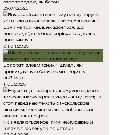
стає твердою, як бетон
29.04.2025
Вони не такі милі, як здається: що
насправді їдять божі корівки і як довго
вони живуть
04.04.2025
Волохаті зловмисники: шмелі, які
прикидаються бджолами і варять
свій мед
11.05.2025
Як з’являються нові ліки: неймовірний
шлях від молекули до аптеки
03.04.2025