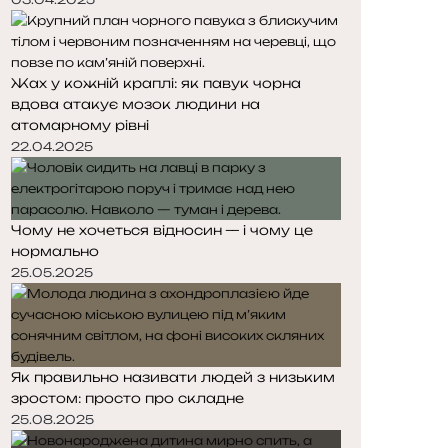
Жах у кожній краплі: як павук чорна
вдова атакує мозок людини на
атомарному рівні
22.04.2025
Чому не хочеться відносин — і чому це
нормально
25.05.2025
Як правильно називати людей з низьким
зростом: просто про складне
25.08.2025