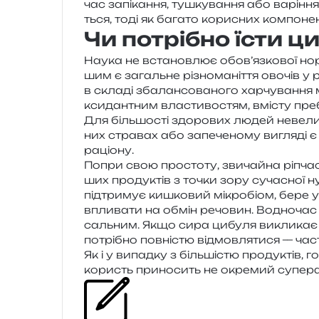
час запі­ка­н­ня, тушку­ва­н­ня або варі­н­
ться, тоді як бага­то кори­сних ком­по­не
Чи потрібно їсти 
Наука не вста­нов­лює обов’язкової норм
шим є загаль­не різно­ма­ні­т­тя ово­чів у 
в скла­ді зба­лан­со­ва­но­го хар­чу­ва­н­н
кси­дан­тним вла­сти­во­стям, вмі­сту пре­б
Для біль­шо­сті здо­ро­вих людей неве­ли­к
них стра­вах або запе­че­но­му вигля­ді є
раціону.
Попри свою про­сто­ту, зви­чай­на ріпча­с
ших про­ду­ктів з точки зору суча­сної нутр
під­три­мує кишко­вий мікро­біом, бере у
впли­ва­ти на обмін речо­вин. Водночас н
саль­ним. Якщо сира цибу­ля викли­кає 
потрі­бно пов­ні­стю від­мов­ля­ти­ся — част
Як і у випад­ку з біль­ші­стю про­ду­ктів,
користь при­но­сить не окре­мий супер­