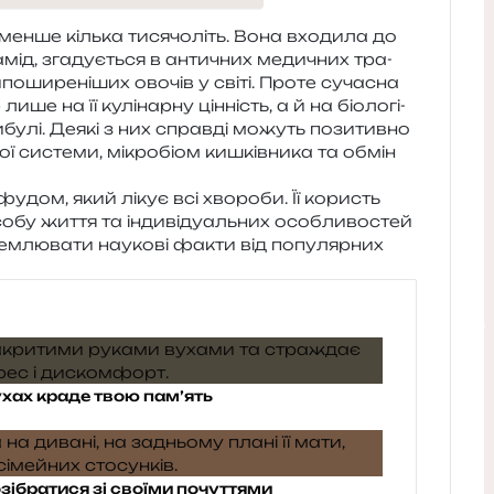
­ше кіль­ка тися­чо­літь. Вона вхо­ди­ла до
а­мід, зга­ду­є­ться в анти­чних меди­чних тра­
­по­ши­ре­ні­ших ово­чів у світі. Проте суча­сна
ше на її кулі­нар­ну цін­ність, а й на біо­ло­гі­
цибу­лі. Деякі з них справ­ді можуть пози­тив­но
ої систе­ми, мікро­біом кишків­ни­ка та обмін
­дом, який лікує всі хво­ро­би. Її користь
о­бу життя та інди­ві­ду­аль­них осо­бли­во­стей
м­лю­ва­ти нау­ко­ві факти від попу­ляр­них
ухах краде твою пам’ять
озібратися зі своїми почуттями