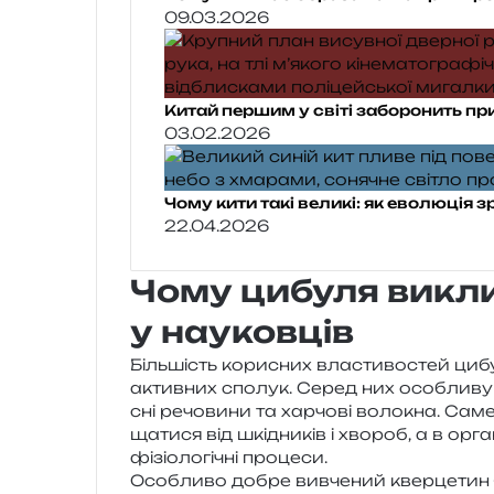
09.03.2026
Китай першим у світі заборонить пр
03.02.2026
Чому кити такі великі: як еволюція з
22.04.2026
Чому цибуля викли
у науковців
Більшість кори­сних вла­сти­во­стей цибу­
актив­них спо­лук. Серед них осо­бли­ву у
сні речо­ви­ни та хар­чо­ві воло­кна. Саме
ща­ти­ся від шкі­дни­ків і хво­роб, а в орг
фізіо­ло­гі­чні процеси.
Особливо добре вивче­ний квер­це­тин —