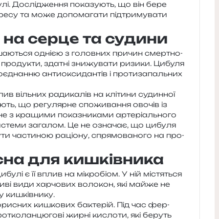
бу­лі. Дослідження пока­зу­ють, що він бере
тре­су та може допо­ма­га­ти під­три­му­ва­ти
 на серце та судини
а­ю­ться одні­єю з голов­них при­чин смер­тно­
 про­ду­кти, зда­тні зни­жу­ва­ти ризи­ки. Цибуля
д­нан­ню анти­о­кси­дан­тів і про­ти­за­паль­них
в віль­них ради­ка­лів на клі­ти­ни судин­ної
ють, що регу­ляр­не спо­жи­ва­н­ня ово­чів із
з кра­щи­ми пока­зни­ка­ми арте­рі­аль­но­го
исте­ми зага­лом. Це не озна­чає, що цибу­ля
и части­ною раціо­ну, спря­мо­ва­но­го на про­
сна для кишківника
ибу­лі є її вплив на мікро­біом. У ній містя­ться
­бли­ві види хар­чо­вих воло­кон, які майже не
му кишківнику.
ри­сних кишко­вих бакте­рій. Під час фер­
о­тко­лан­цю­го­ві жирні кисло­ти, які беруть