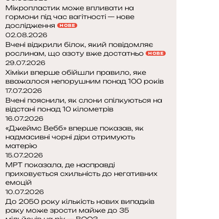
Мікропластик може впливати на
гормони під час вагітності — нове
дослідження
НОВЕ
02.08.2026
Вчені відкрили білок, який повідомляє
рослинам, що азоту вже достатньо
НОВЕ
29.07.2026
Хіміки вперше обійшли правило, яке
вважалося непорушним понад 100 років
17.07.2026
Вчені пояснили, як слони спілкуються на
відстані понад 10 кілометрів
16.07.2026
«Джеймс Вебб» вперше показав, як
надмасивні чорні діри отримують
матерію
15.07.2026
МРТ показала, де насправді
приховується схильність до негативних
емоцій
10.07.2026
До 2050 року кількість нових випадків
раку може зрости майже до 35
мільйонів на рік — ВООЗ