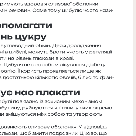
д­три­му­ють здоров’я сли­зо­вої обо­лон­ки
бмін речо­вин. Саме тому цибу­лю часто нази­
опомагати
нь цукру
вугле­во­дний обмін. Деякі дослі­дже­н­ня
тні в цибу­лі, можуть брати участь у регу­ля­ції
а­ти на рівень глю­ко­зи в крові.
 Цибуля не є засо­бом ліку­ва­н­ня діа­бе­ту
ра­пію. Її користь про­яв­ля­є­ться лише як
 з доста­тньою кіль­кі­стю ово­чів, білка та фізи­
ує нас плакати
ибу­лі пов’язана із захи­сним меха­ні­змом
у­ли­ну, руй­ну­ю­ться клі­ти­ни, у яких окре­мо
 Вони змі­шу­ю­ться між собою та утво­рю­ють
­зню­ють сли­зо­ву обо­лон­ку. У від­по­відь
 сльо­зи, щоб змити подра­зник. Цікаво, що