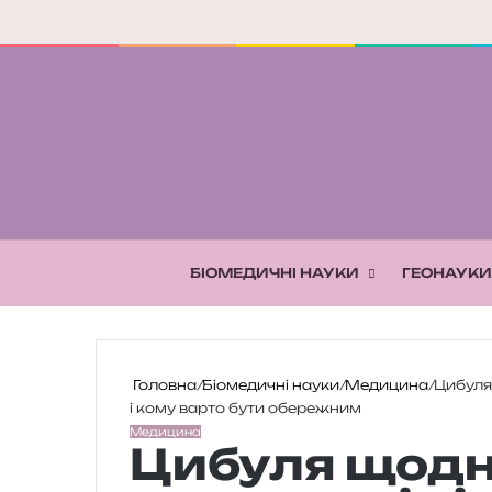
БІОМЕДИЧНІ НАУКИ
ГЕОНАУКИ
Головна
/
Біомедичні науки
/
Медицина
/
Цибуля
і кому варто бути обережним
Медицина
Цибуля щодн