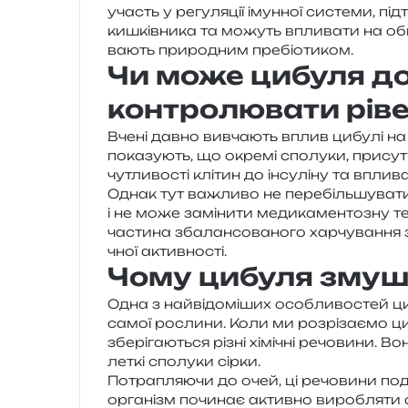
участь у регу­ля­ції імун­ної систе­ми, пі
кишків­ни­ка та можуть впли­ва­ти на о
ва­ють при­ро­дним пребіотиком.
Чи може цибуля д
контролювати ріве
Вчені давно вивча­ють вплив цибу­лі на 
пока­зу­ють, що окре­мі спо­лу­ки, при­су­
чутли­во­сті клі­тин до інсу­лі­ну та впли­в
Однак тут важли­во не пере­біль­шу­ва­ти.
і не може замі­ни­ти меди­ка­мен­то­зну те
части­на зба­лан­со­ва­но­го хар­чу­ва­н­ня
чної активності.
Чому цибуля змуш
Одна з най­ві­до­мі­ших осо­бли­во­стей ц
самої росли­ни. Коли ми роз­рі­за­є­мо циб
збе­рі­га­ю­ться різні хімі­чні речо­ви­ни.
леткі спо­лу­ки сірки.
Потрапляючи до очей, ці речо­ви­ни подра
орга­нізм почи­нає актив­но виро­бля­ти