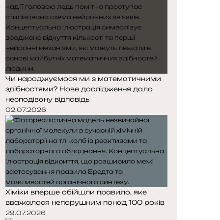
Чи народжуємося ми з математичними
здібностями? Нове дослідження дало
несподівану відповідь
02.07.2026
Хіміки вперше обійшли правило, яке
вважалося непорушним понад 100 років
29.07.2026