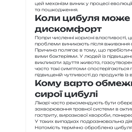
цей меха­нізм виник у про­це­сі ево­лю­ці
та пошкодження.
Коли цибуля може
дискомфорт
Попри числен­ні кори­сні вла­сти­во­сті,
про­бле­ми вини­ка­ють після вжи­ва­н­ня 
Причина поля­гає в тому, що пре­біо­ти­
ви­ми бакте­рі­я­ми. У людей із під­ви­ще
викли­ка­ти зду­т­тя живо­та, газо­утво­ре
часто такі сим­пто­ми спо­сте­рі­га­ю­ться
під­ви­ще­ній чутли­во­сті до про­ду­ктів
Кому варто обмеж
сирої цибулі
Лікарі часто реко­мен­ду­ють бути обе­
захво­рю­ва­н­ня трав­ної систе­ми в акт
гастри­ту, вираз­ко­вої хво­ро­би, пан­кр
У таких випад­ках подра­зню­валь­на дія
Натомість тер­мі­чно обро­бле­на цибу­ля