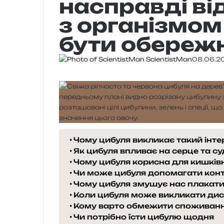
насправді ві
з організмом
бути обереж
ScientistMan
08.06.2
Чому цибуля викликає такий інте
Як цибуля впливає на серце та с
Чому цибуля корисна для кишків
Чи може цибуля допомагати конт
Чому цибуля змушує нас плакат
Коли цибуля може викликати д
Кому варто обмежити споживання
Чи потрібно їсти цибулю щодня