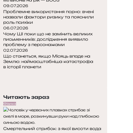
09.07.2026
Проблемне використання порно: вчені
назвали фактори ризику та пояснили
роль психіки
06.07.2026
Чому ШІ поки що не замінить великих
письменників: дослідження виявило
проблему з персонажами
02.07.2026
Що станеться, якщо Місяць впаде на
Землю: наймасштабніша катастрофа
в історії планети
Попередня
сторінка
Наступна
сторінка
Читають зараз
Фізика
Смертельний стрибок: з якої висоти вода