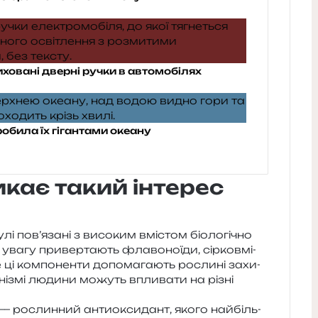
иховані дверні ручки в автомобілях
робила їх гігантами океану
кає такий інтерес
лі пов’язані з висо­ким вмі­стом біо­ло­гі­чно
вагу при­вер­та­ють фла­во­но­їди, сір­ков­мі­
 ці ком­по­нен­ти допо­ма­га­ють росли­ні захи­
а­ні­змі люди­ни можуть впли­ва­ти на різні
 рослин­ний анти­о­кси­дант, якого най­біль­