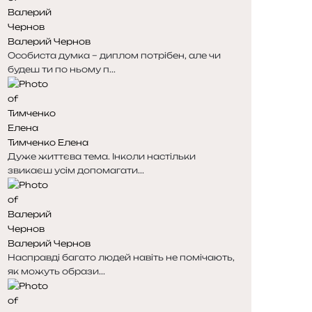
Валерий Чернов
Особиста думка – диплом потрібен, але чи
будеш ти по ньому п...
Тимченко Елена
Дуже життєва тема. Інколи настільки
звикаєш усім допомагати...
Валерий Чернов
Насправді багато людей навіть не помічають,
як можуть образи...