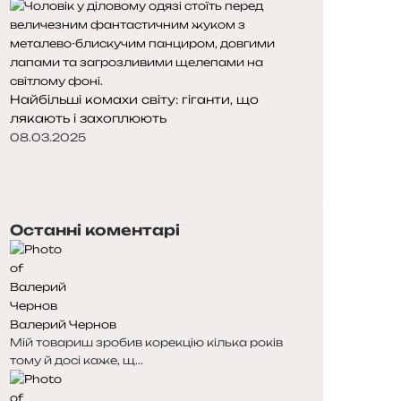
Найбільші комахи світу: гіганти, що
лякають і захоплюють
08.03.2025
Попередня
сторінка
Наступна
сторінка
Останні коментарі
Валерий Чернов
Мій товариш зробив корекцію кілька років
тому й досі каже, щ...