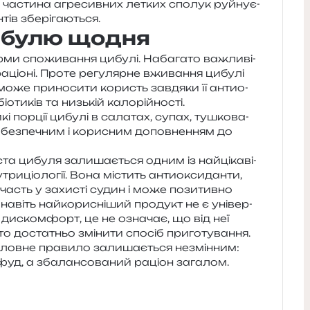
ня части­на агре­сив­них летких спо­лук руй­ну­є­
н­тів зберігаються.
цибулю щодня
и спо­жи­ва­н­ня цибу­лі. Набагато важли­ві­
раціо­ні. Проте регу­ляр­не вжи­ва­н­ня цибу­лі
я може при­но­си­ти користь зав­дя­ки її анти­о­
іо­ти­ків та низь­кій калорійності.
і пор­ції цибу­лі в сала­тах, супах, тушко­ва­
 без­пе­чним і кори­сним допов­не­н­ням до
та цибу­ля зали­ша­є­ться одним із най­ці­ка­ві­
и­ці­о­ло­гії. Вона містить анти­о­кси­дан­ти,
часть у захи­сті судин і може пози­тив­но
авіть най­ко­ри­сні­ший про­дукт не є уні­вер­
дис­ком­форт, це не озна­чає, що від неї
о доста­тньо змі­ни­ти спо­сіб при­го­ту­ва­н­ня.
 голов­не пра­ви­ло зали­ша­є­ться незмін­ним:
фуд, а зба­лан­со­ва­ний раціон загалом.