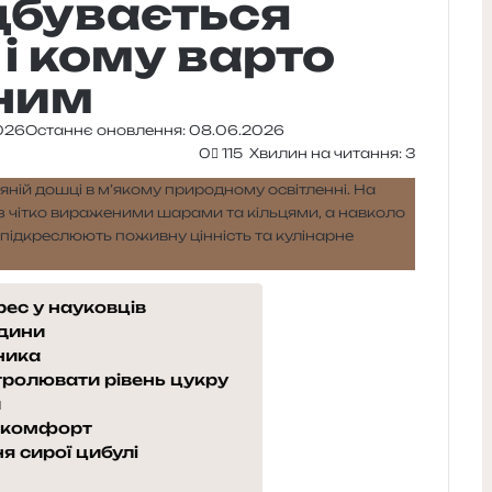
дбувається
 і кому варто
ним
026
Останнє оновлення: 08.06.2026
0
115
Хвилин на читання: 3
рес у науковців
удини
ника
ролювати рівень цукру
и
искомфорт
 сирої цибулі