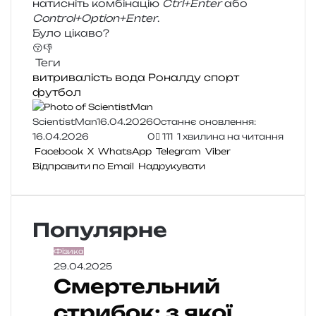
нати­сніть ком­бі­на­цію
Ctrl+Enter
або
Control+Option+Enter
.
Було цікаво?
😚
👎
Теги
витривалість
вода
Роналду
спорт
футбол
ScientistMan
16.04.2026
Останнє оновлення:
16.04.2026
0
111
1 хвилина на читання
Facebook
X
WhatsApp
Telegram
Viber
Відправити по Email
Надрукувати
Популярне
Фізика
29.04.2025
Смертельний
стрибок: з якої