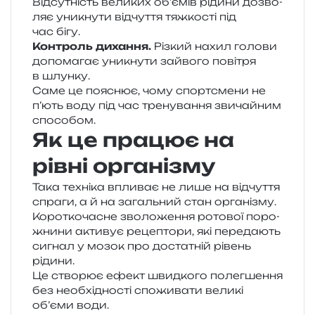
Відсутність вели­ких об’ємів ріди­ни дозво­
ляє уни­кну­ти від­чу­т­тя тяж­ко­сті під
час бігу.
Контроль диха­н­ня.
Різкий нахил голо­ви
допо­ма­гає уни­кну­ти зай­во­го пові­тря
в шлунку.
Саме це пояснює, чому спортс­ме­ни не
п’ють воду під час тре­ну­ва­н­ня зви­чай­ним
способом.
Як це працює на
рівні організму
Така техні­ка впли­ває не лише на від­чу­т­тя
спра­ги, а й на загаль­ний стан орга­ні­зму.
Короткочасне зво­ло­же­н­ня рото­вої поро­
жни­ни акти­вує реце­пто­ри, які пере­да­ють
сигнал у мозок про доста­тній рівень
рідини.
Це ство­рює ефект швид­ко­го полег­ше­н­ня
без необ­хі­дно­сті спо­жи­ва­ти вели­кі
об’єми води.