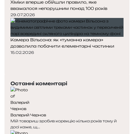
Хіміки вперше обійшли правило, яке
вважалося непорушним понад 100 років
29.07.2026
Камера Вільсона: як «туманна камера»
дозволила побачити елементарні частинки
15.02.2026
Попередня
сторінка
Наступна
сторінка
Останні коментарі
Валерий Чернов
Мій товариш зробив корекцію кілька років тому й
досі каже, щ...