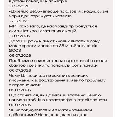
відстані понад 10 кілометрів
16.07.2026
«Джеймс Вебб» вперше показав, як надмасивні
чорні діри отримують матерію
15.07.2026
МРТ показала, де насправді приховується
схильність до негативних емоцій
10.07.2026
До 2050 року кількість нових випадків раку
може зрости майже до 35 мільйонів на рік —
ВООЗ
09.07.2026
Проблемне використання порно: вчені назвали
фактори ризику та пояснили роль психіки
06.07.2026
Чому ШІ поки що не замінить великих
письменників: дослідження виявило проблему
з персонажами
02.07.2026
Що станеться, якщо Місяць впаде на Землю:
наймасштабніша катастрофа в історії планети
02.07.2026
Чи народжуємося ми з математичними
здібностями? Нове дослідження дало