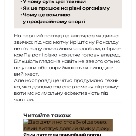
У чому суть цієї техніки
Як це працює на рівні організму
Чому це важливо
у професійному спорті
На пер­ший погляд це вигля­дає як дивна
зви­чка: під час матчу Кріштіану Роналду
не п’є воду зви­чай­ним спосо­бом, а бриз­
кає її в рот і різко нахи­ляє голо­ву впе­ред.
Більшість гля­да­чів навіть не звер­та­ють на
це уваги або спри­йма­ють як випад­ко­
вий жест.
Але насправ­ді це чітко про­ду­ма­на техні­
ка, яка допо­ма­гає спортс­ме­ну під­три­му­
ва­ти макси­маль­ну ефе­ктив­ність під
час гри.
Читайте також
Язик дятла: як звичайний орган