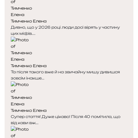
Тимченко Елена
Дивно, що у 2026 році люди досі вірять у частину
цих міфів....
Тимченко Елена
Та після такого вже й на звичайну мишу дивишся
зовсім інакше...
Тимченко Елена
Супер стаття! Дуже цікаво! Після 40 помітила, що
від кави вж...