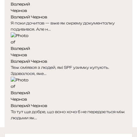
Валерий Чернов
Я поки дочитав — вже як окрему документалку
подивився. Але н...
Валерий Чернов
Теж сміявся з людей, які SPF узимку купують.
Здавалося, яке...
Валерий Чернов
Та тут ще добре, що воно хоча б не передається між
людьми як...