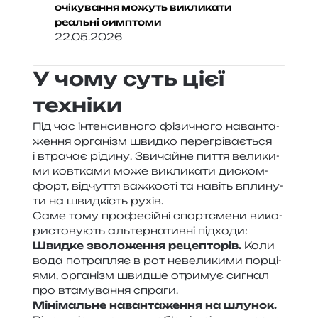
очікування можуть викликати
реальні симптоми
22.05.2026
У чому суть цієї
техніки
Під час інтен­сив­но­го фізи­чно­го наван­та­
же­н­ня орга­нізм швид­ко пере­грі­ва­є­ться
і втра­чає ріди­ну. Звичайне пиття вели­ки­
ми ков­тка­ми може викли­ка­ти дис­ком­
форт, від­чу­т­тя важ­ко­сті та навіть впли­ну­
ти на швид­кість рухів.
Саме тому про­фе­сій­ні спортс­ме­ни вико­
ри­сто­ву­ють аль­тер­на­тив­ні підходи:
Швидке зво­ло­же­н­ня реце­пто­рів.
Коли
вода потра­пляє в рот неве­ли­ки­ми пор­ці­
я­ми, орга­нізм швид­ше отри­мує сигнал
про вта­му­ва­н­ня спраги.
Мінімальне наван­та­же­н­ня на шлу­нок.