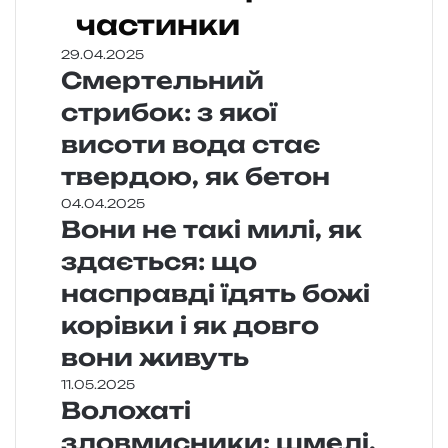
частинки
29.04.2025
Смертельний
стрибок: з якої
висоти вода стає
твердою, як бетон
04.04.2025
Вони не такі милі, як
здається: що
насправді їдять божі
корівки і як довго
вони живуть
11.05.2025
Волохаті
зловмисники: шмелі,