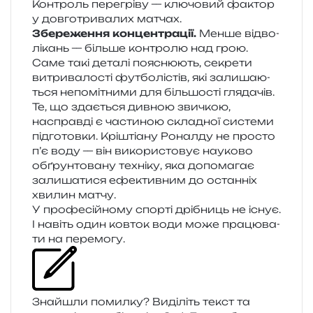
Контроль пере­грі­ву — клю­чо­вий фактор
у дов­го­три­ва­лих матчах.
Збереження кон­цен­тра­ції.
Менше від­во­
лі­кань — біль­ше кон­тро­лю над грою.
Саме такі дета­лі поясню­ють, секре­ти
витри­ва­ло­сті фут­бо­лі­стів, які зали­ша­ю­
ться непо­мі­тни­ми для біль­шо­сті глядачів.
Те, що зда­є­ться див­ною зви­чкою,
насправ­ді є части­ною скла­дної систе­ми
під­го­тов­ки. Кріштіану Роналду не про­сто
п’є воду — він вико­ри­сто­вує нау­ко­во
обґрун­то­ва­ну техні­ку, яка допо­ма­гає
зали­ша­ти­ся ефе­ктив­ним до остан­ніх
хви­лин матчу.
У про­фе­сій­но­му спор­ті дрі­бниць не існує.
І навіть один ков­ток води може пра­цю­ва­
ти на перемогу.
Знайшли помил­ку? Виділіть текст та