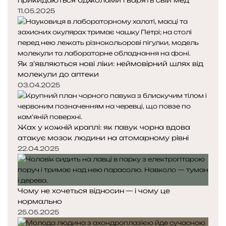
прикидаються бджолами і варять свій мед
11.05.2025
Як з’являються нові ліки: неймовірний шлях від
молекули до аптеки
03.04.2025
Жах у кожній краплі: як павук чорна вдова
атакує мозок людини на атомарному рівні
22.04.2025
Чому не хочеться відносин — і чому це
нормально
25.05.2025