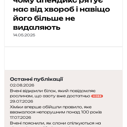
чому апендикс рятує
нас від хвороб і навіщо
його більше не
видаляють
14.05.2025
Останні публікації
02.08.2026
Вчені відкрили білок, який повідомляє
рослинам, що азоту вже достатньо
НОВЕ
29.07.2026
Хіміки вперше обійшли правило, яке
вважалося непорушним понад 100 років
17.07.2026
Вчені пояснили, як слони спілкуються на