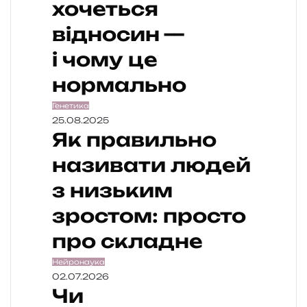
хочеться
відносин —
і чому це
нормально
Генетика
25.08.2025
Як правильно
називати людей
з низьким
зростом: просто
про складне
Нейронаука
02.07.2026
Чи