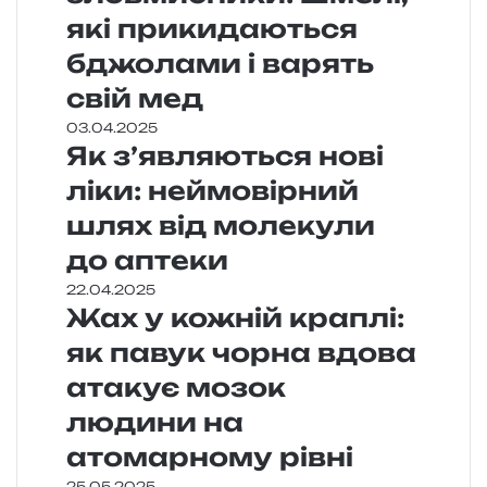
які прикидаються
бджолами і варять
свій мед
03.04.2025
Як з’являються нові
ліки: неймовірний
шлях від молекули
до аптеки
22.04.2025
Жах у кожній краплі:
як павук чорна вдова
атакує мозок
людини на
атомарному рівні
25.05.2025