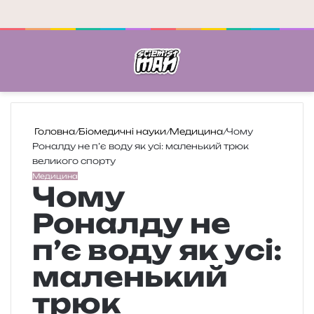
Меню
П
Головна
/
Біомедичні науки
/
Медицина
/
Чому
Роналду не п’є воду як усі: маленький трюк
великого спорту
Медицина
Чому
Роналду не
п’є воду як усі:
маленький
трюк