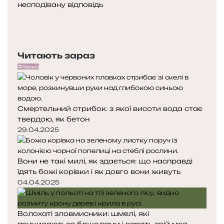
несподівану відповідь
Попередня
сторінка
Наступна
сторінка
Читають зараз
Фізика
Смертельний стрибок: з якої висоти вода стає
твердою, як бетон
29.04.2025
Вони не такі милі, як здається: що насправді
їдять божі корівки і як довго вони живуть
04.04.2025
Волохаті зловмисники: шмелі, які