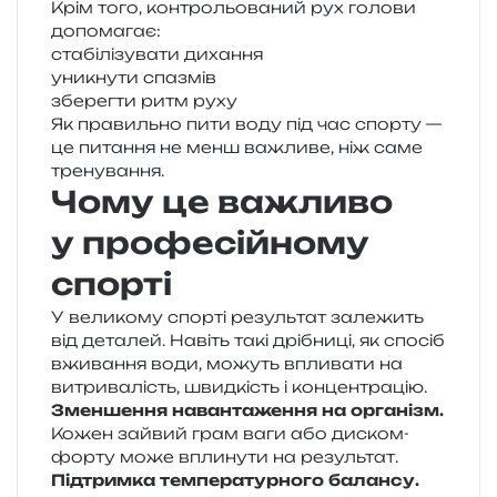
Крім того, кон­тро­льо­ва­ний рух голо­ви
допомагає:
ста­бі­лі­зу­ва­ти дихання
уни­кну­ти спазмів
збе­рег­ти ритм руху
Як пра­виль­но пити воду під час спор­ту —
це пита­н­ня не менш важли­ве, ніж саме
тренування.
Чому це важливо
у професійному
спорті
У вели­ко­му спор­ті резуль­тат зале­жить
від дета­лей. Навіть такі дрі­бни­ці, як спо­сіб
вжи­ва­н­ня води, можуть впли­ва­ти на
витри­ва­лість, швид­кість і концентрацію.
Зменшення наван­та­же­н­ня на орга­нізм.
Кожен зай­вий грам ваги або дис­ком­
фор­ту може впли­ну­ти на результат.
Підтримка тем­пе­ра­тур­но­го балан­су.