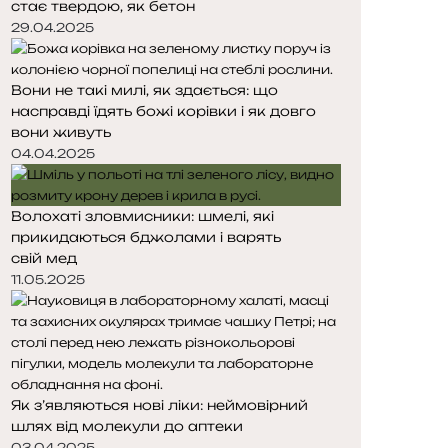
стає твердою, як бетон
29.04.2025
Вони не такі милі, як здається: що
насправді їдять божі корівки і як довго
вони живуть
04.04.2025
Волохаті зловмисники: шмелі, які
прикидаються бджолами і варять
свій мед
11.05.2025
Як з’являються нові ліки: неймовірний
шлях від молекули до аптеки
03.04.2025