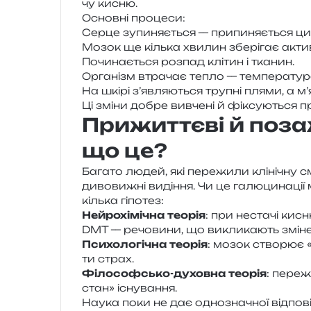
чу кисню.
Основні про­це­си:
Серце зупи­ня­є­ться — при­пи­ня­є­ться цир
Мозок ще кіль­ка хви­лин збе­рі­гає акти
Починається роз­пад клі­тин і тканин.
Організм втра­чає тепло — тем­пе­ра­ту­
На шкірі з’яв­ля­ю­ться тру­пні плями, а
Ці зміни добре вивче­ні й фіксу­ю­ться п
Прижиттєві й поза
що це?
Багато людей, які пере­жи­ли клі­ні­чну с
диво­ви­жні виді­н­ня. Чи це галю­ци­на­ц
кіль­ка гіпотез:
Нейрохімічна тео­рія
: при неста­чі кис
DMT — речо­ви­ни, що викли­ка­ють змі­не
Психологічна тео­рія
: мозок ство­рює «
ти страх.
Філософсько-духов­на тео­рія
: пере­ж
стан» існування.
Наука поки не дає одно­зна­чної від­по­ві