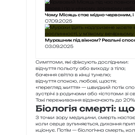
Чому Місяць стає мідно-червоним, і 
07.09.2025
Мурашник під вікном? Реальні спос
03.09.2025
Симптоми, які фіксу­ють дослідники:
від­чу­т­тя польо­ту або вихо­ду з тіла;
баче­н­ня сві­тла в кінці тунелю;
від­чу­т­тя спо­кою, любо­ві, щастя;
«пере­гляд життя» — швид­кий потік спо
зустрі­чі з роди­ча­ми або «істо­та­ми зі св
Такі пере­жи­ва­н­ня від­зна­ча­ють до 20
Біологія смерті: щ
З точки зору меди­ци­ни, смерть настає у
коли серце зупи­ня­є­ться, диха­н­ня при
кціо­нує. Потім — біо­ло­гі­чна смерть, ко