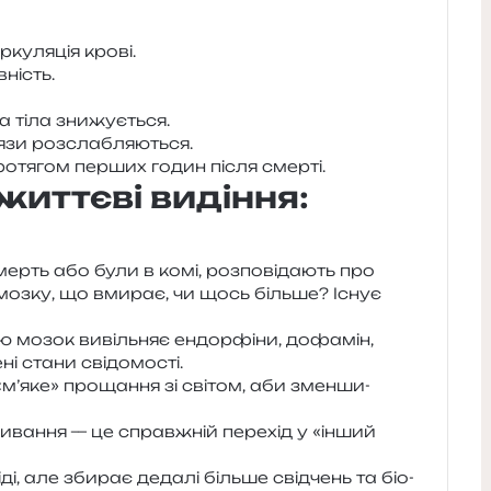
­ку­ля­ція крові.
вність.
ра тіла знижується.
 м’язи розслабляються.
ро­тя­гом пер­ших годин після смерті.
життєві видіння:
мерть або були в комі, роз­по­від­а­ють про
ії мозку, що вми­рає, чи щось біль­ше? Існує
ню мозок вивіль­няє ендор­фі­ни, дофа­мін,
­ні стани свідомості.
м’яке» про­ща­н­ня зі сві­том, аби змен­ши­
и­ва­н­ня — це справ­жній пере­хід у «інший
ді, але зби­рає деда­лі біль­ше свід­чень та біо­