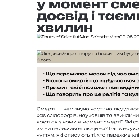
у момент смер
досвід і таєм
хвилин
ScientistMan
09.05.2
Що переживає мозок під час сме
Біологія смерті: що відбувається 
Прижиттєві й позажиттєві видінн
Що говорить про це релігія та ку
Смерть — неми­ну­ча части­на люд­сько­го
хає філо­со­фів, нау­ков­ців та зви­чай­ни
ва­є­ться з нами в момент смер­ті? Які фізіо
зміни пере­жи­ває люди­на? І чи є нау­ко­в
чу­т­тям, які опи­су­ють ті, хто пере­жив кл