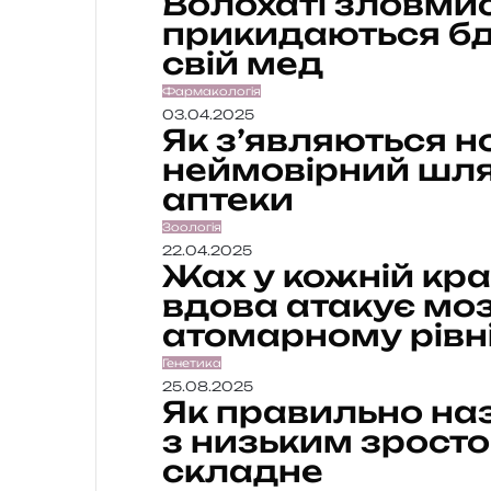
Волохаті зловмис
прикидаються бд
свій мед
Фармакологія
03.04.2025
Як з’являються но
неймовірний шля
аптеки
Зоологія
22.04.2025
Жах у кожній кра
вдова атакує мо
атомарному рівн
Генетика
25.08.2025
Як правильно на
з низьким зросто
складне