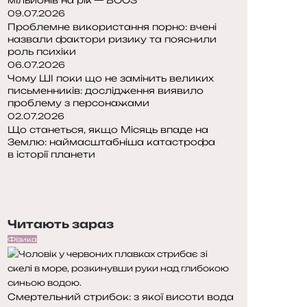
09.07.2026
Проблемне використання порно: вчені
назвали фактори ризику та пояснили
роль психіки
06.07.2026
Чому ШІ поки що не замінить великих
письменників: дослідження виявило
проблему з персонажами
02.07.2026
Що станеться, якщо Місяць впаде на
Землю: наймасштабніша катастрофа
в історії планети
Попередня
сторінка
Наступна
сторінка
Читають зараз
Фізика
Смертельний стрибок: з якої висоти вода