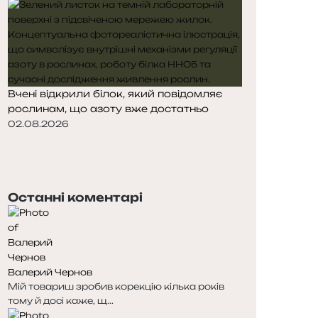
Вчені відкрили білок, який повідомляє
рослинам, що азоту вже достатньо
02.08.2026
Попередня
сторінка
Наступна
сторінка
Останні коментарі
Валерий Чернов
Мій товариш зробив корекцію кілька років
тому й досі каже, щ...