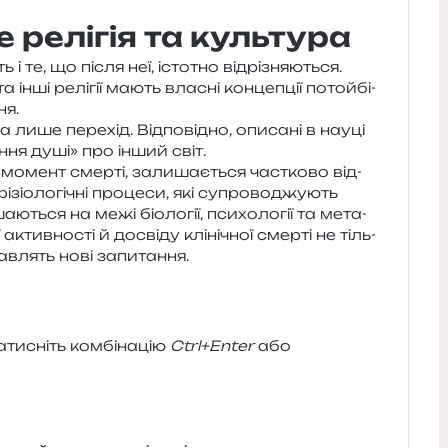
 релігія та культура
і те, що після неї, істо­тно від­рі­зня­ю­ться.
інші релі­гії мають вла­сні кон­це­пції потой­бі­
ня.
 а лише пере­хід. Відповідно, опи­са­ні в науці
н­ня душі» про інший світ.
омент смер­ті, зали­ша­є­ться час­тко­во від­
іо­ло­гі­чні про­це­си, які супро­во­джу­ють
­ться на межі біо­ло­гії, пси­хо­ло­гії та мета­
актив­но­сті й досві­ду клі­ні­чної смер­ті не тіль­
тав­лять нові запитання.
и­сніть ком­бі­на­цію
Ctrl+Enter
або