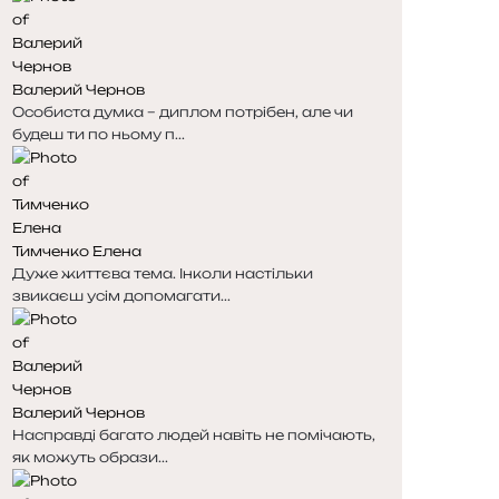
Валерий Чернов
Особиста думка – диплом потрібен, але чи
будеш ти по ньому п...
Тимченко Елена
Дуже життєва тема. Інколи настільки
звикаєш усім допомагати...
Валерий Чернов
Насправді багато людей навіть не помічають,
як можуть образи...