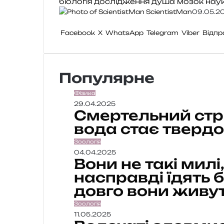
біологія
дослідження
душа
мозок
нау
ScientistMan
09.05.2
Facebook
X
WhatsApp
Telegram
Viber
Відпр
Популярне
Фізика
29.04.2025
Смертельний стри
вода стає твердо
Зоологія
04.04.2025
Вони не такі милі
насправді їдять б
довго вони живу
Зоологія
11.05.2025