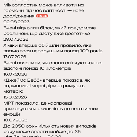
Мікропластик може впливати на
гормони під час вагітності — нове
дослідження
НОВЕ
02.08.2026
Вчені відкрили білок, який повідомляє
рослинам, що азоту вже достатньо
29.07.2026
Хіміки вперше обійшли правило, яке
вважалося непорушним понад 100 років
17.07.2026
Вчені пояснили, як слони спілкуються на
відстані понад 10 кілометрів
16.07.2026
«Джеймс Вебб» вперше показав, як
надмасивні чорні діри отримують
матерію
15.07.2026
МРТ показала, де насправді
приховується схильність до негативних
емоцій
10.07.2026
До 2050 року кількість нових випадків
раку може зрости майже до 35
мільйонів на рік — ВООЗ