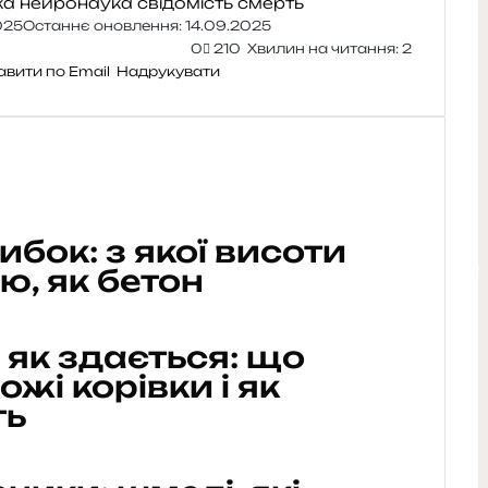
ка
нейронаука
свідомість
смерть
025
Останнє оновлення: 14.09.2025
0
210
Хвилин на читання: 2
авити по Email
Надрукувати
бок: з якої висоти
ю, як бетон
, як здається: що
ожі корівки і як
ть