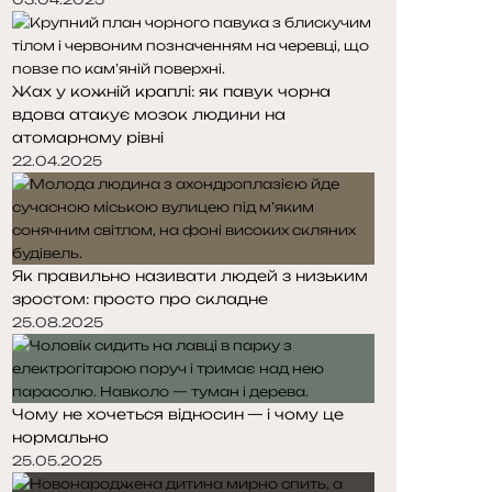
Жах у кожній краплі: як павук чорна
вдова атакує мозок людини на
атомарному рівні
22.04.2025
Як правильно називати людей з низьким
зростом: просто про складне
25.08.2025
Чому не хочеться відносин — і чому це
нормально
25.05.2025