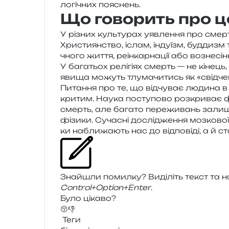
ло­гі­чних пояснень.
Що говорить про це
У різних куль­ту­рах уяв­ле­н­ня про смерть 
Християнство, іслам, інду­їзм, буд­дизм та 
чно­го життя, реін­кар­на­ції або вознесін
У бага­тьох релі­гі­ях смерть — не кінець,
явища можуть тлу­ма­чи­тись як «свід­че­
Питання про те, що від­чу­ває люди­на в м
кри­тим. Наука посту­по­во роз­кри­ває фіз
смерть, але бага­то пере­жи­вань зали­ша­ю
фі­зи­ки. Сучасні дослі­дже­н­ня моз­ко­вої 
ки набли­жа­ють нас до від­по­віді, а й с
Знайшли помил­ку? Виділіть текст та нат
Control+Option+Enter
.
Було цікаво?
😚
👎
Теги