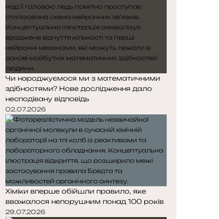
Чи народжуємося ми з математичними
здібностями? Нове дослідження дало
несподівану відповідь
02.07.2026
Хіміки вперше обійшли правило, яке
вважалося непорушним понад 100 років
29.07.2026