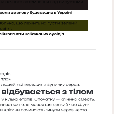
коли це знову буде видно в Україні
оби вигнати небажаних сусідів
гадів;
ітла».
% людей, які пере­жи­ли зупин­ку серця.
о відбувається з тілом
 кіль­ка ета­пів. Спочатку — клі­ні­чна смерть,
­пи­ня­є­ться, але мозок ще деякий час фун­
ли клі­ти­ни почи­на­ють гину­ти через неста­