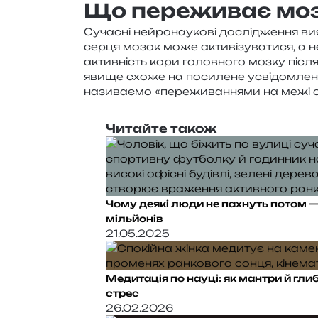
Що переживає мозо
Сучасні ней­ро­на­у­ко­ві дослі­дже­н­ня 
серця мозок може акти­ві­зу­ва­ти­ся, а не
актив­ність кори голов­но­го мозку після к
явище схоже на поси­ле­не усві­дом­ле­н
нази­ва­є­мо «пере­жи­ва­н­ня­ми на межі 
Читайте також
Чому деякі люди не пахнуть потом — 
мільйонів
21.05.2025
Медитація по науці: як мантри й гл
стрес
26.02.2026