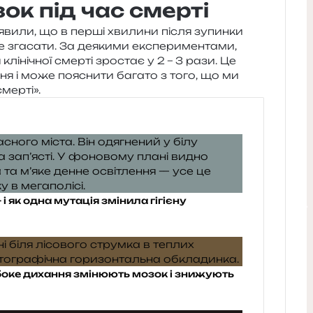
к під час смерті
вияви­ли, що в перші хви­ли­ни після зупин­ки
 зга­са­ти. За деяки­ми екс­пе­ри­мен­та­ми,
лі­ні­чної смер­ті зро­стає у 2 – 3 рази. Це
­ня і може поясни­ти бага­то з того, що ми
смерті».
і як одна мутація змінила гігієну
ибоке дихання змінюють мозок і знижують