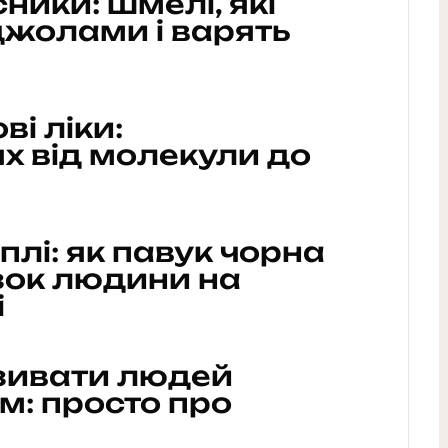
ники: шмелі, які
жолами і варять
ві ліки:
х від молекули до
плі: як павук чорна
зок людини на
і
зивати людей
м: просто про