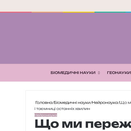
БІОМЕДИЧНІ НАУКИ
ГЕОНАУКИ
Головна
/
Біомедичні науки
/
Нейронаука
/
Що ми
і таємниці останніх хвилин
Нейронаука
Що ми пере