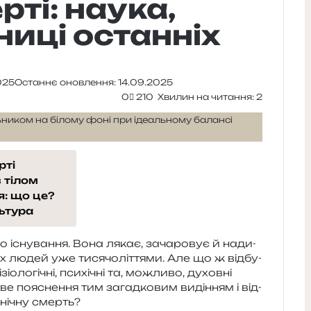
ті: наука,
ниці останніх
025
Останнє оновлення: 14.09.2025
0
210
Хвилин на читання: 2
рті
з тілом
я: що це?
льтура
 існу­ва­н­ня. Вона лякає, зача­ро­вує й нади­
х людей уже тися­чо­лі­т­тя­ми. Але що ж від­бу­
­ло­гі­чні, пси­хі­чні та, можли­во, духов­ні
е поясне­н­ня тим загад­ко­вим виді­н­ням і від­
і­ні­чну смерть?