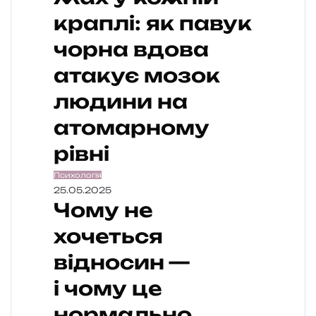
краплі: як павук
чорна вдова
атакує мозок
людини на
атомарному
рівні
Психологія
25.05.2025
Чому не
хочеться
відносин —
і чому це
нормально