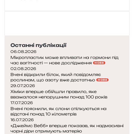
Останні публікації
06.08.2026
Мікропластик може впливати на гормони під
час вагітності — нове дослідження
НОВЕ
02.08.2026
Вчені відкрили білок, який повідомляє
рослинам, що азоту вже достатньо
НОВЕ
29.07.2026
Хіміки вперше обійшли правило, яке
вважалося непорушним понад 100 років
17.07.2026
Вчені пояснили, як слони спілкуються на
відстані понад 10 кілометрів
16.07.2026
«Джеймс Вебб» вперше показав, як надмасивні
чорні діри отримують матерію