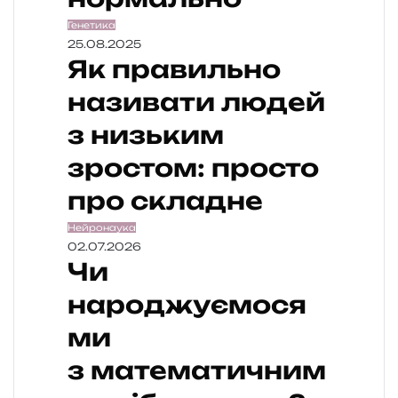
Генетика
25.08.2025
Як правильно
називати людей
з низьким
зростом: просто
про складне
Нейронаука
02.07.2026
Чи
народжуємося
ми
з математичним