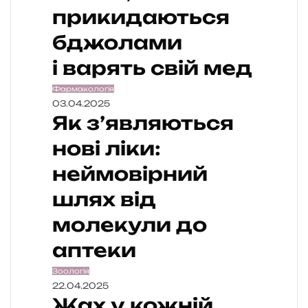
прикидаються
бджолами
і варять свій мед
Фармакологія
03.04.2025
Як з’являються
нові ліки:
неймовірний
шлях від
молекули до
аптеки
Зоологія
22.04.2025
Жах у кожній