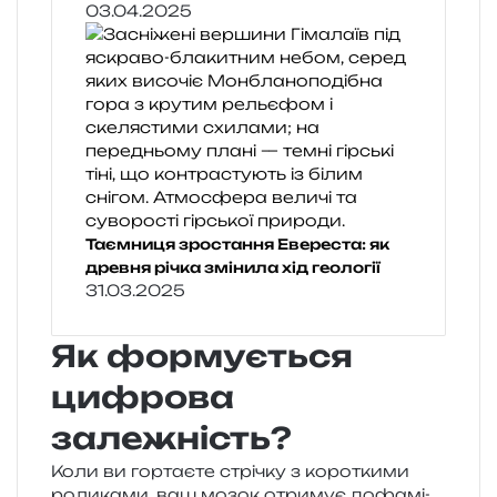
03.04.2025
Таємниця зростання Евереста: як
древня річка змінила хід геології
31.03.2025
Як формується
цифрова
залежність?
Коли ви гор­та­є­те стрі­чку з коро­тки­ми
роли­ка­ми, ваш мозок отри­мує дофа­мі­