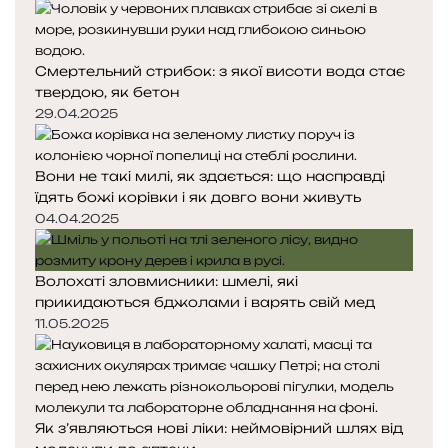
Смертельний стрибок: з якої висоти вода стає
твердою, як бетон
29.04.2025
Вони не такі милі, як здається: що насправді
їдять божі корівки і як довго вони живуть
04.04.2025
Волохаті зловмисники: шмелі, які
прикидаються бджолами і варять свій мед
11.05.2025
Як з’являються нові ліки: неймовірний шлях від