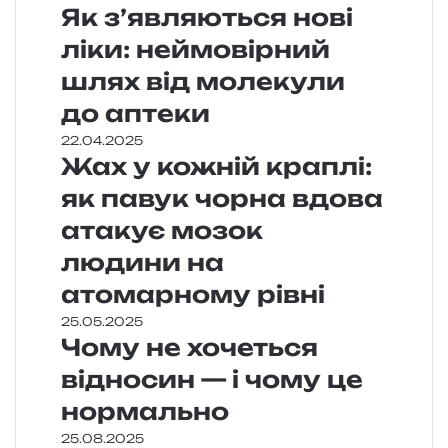
Як з’являються нові
ліки: неймовірний
шлях від молекули
до аптеки
22.04.2025
Жах у кожній краплі:
як павук чорна вдова
атакує мозок
людини на
атомарному рівні
25.05.2025
Чому не хочеться
відносин — і чому це
нормально
25.08.2025