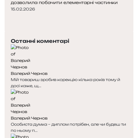
дозволила побачити елементарні частинки
15.02.2026
Попередня
сторінка
Наступна
сторінка
Останні коментарі
Валерий Чернов
Мій товариш зробив корекцію кілька років тому й
досі каже, щ...
Валерий Чернов
Особиста думка – диплом потрібен, але чи будеш ти
по ньому п...