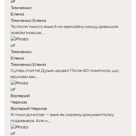
Тимченко Елена
Та після такого вже й на звичайну мишу дивишся
зовсім інакше...
Тимченко Елена
Супер стаття! Дуже цікаво! Після 40 помітила, що
від кави вж...
Валерий Чернов
Я поки дочитав — вже як окрему документалку
подивився. Але н...