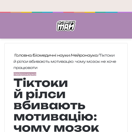
Меню
П
Головна
/
Біомедичні науки
/
Нейронаука
/
Тіктоки
й рілси вбивають мотивацію: чому мозок не хоче
працювати
Нейронаука
Тіктоки
й рілси
вбивають
мотивацію:
чому мозок