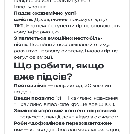
по­від­ає за кон­троль імпуль­сів
і планування.
Падає ака­де­мі­чна успі­
шність.
Дослідження пока­зу­ють, що
TikTok-зале­жні сту­ден­ти гірше засво­ю­ють
нову інформацію.
З’являється емо­цій­на неста­біль­
ність.
Постійний дофа­мі­но­вий сти­мул
роз­хи­тує нер­во­ву систе­му, і мозок гірше
регу­лює емоції.
Що робити, якщо
вже підсів?
Постав ліміт
— напри­клад, 20 хви­лин
на день.
Введи пра­ви­ло 1:1
— 1 хви­ли­на навча­н­ня
= 1 хви­ли­на відео (але краще все ж 10:1).
Замінюй коро­ткий кон­тент на дов­ший
— под­ка­сти, лекції, довгі відео з сюжетом.
Роби «дофа­мі­но­ве пере­за­ван­та­же­н­
ня»
— кіль­ка днів без соцме­реж: скла­дно,