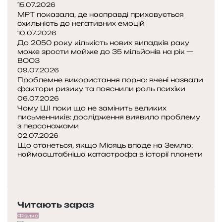
15.07.2026
МРТ показала, де насправді приховується
схильність до негативних емоцій
10.07.2026
До 2050 року кількість нових випадків раку
може зрости майже до 35 мільйонів на рік —
ВООЗ
09.07.2026
Проблемне використання порно: вчені назвали
фактори ризику та пояснили роль психіки
06.07.2026
Чому ШІ поки що не замінить великих
письменників: дослідження виявило проблему
з персонажами
02.07.2026
Що станеться, якщо Місяць впаде на Землю:
наймасштабніша катастрофа в історії планети
Попередня
сторінка
Наступна
сторінка
Читають зараз
Фізика