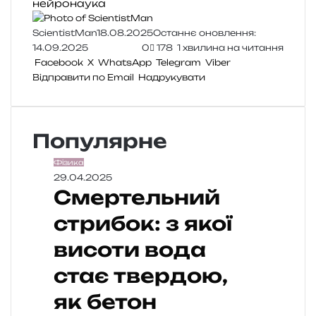
нейронаука
ScientistMan
18.08.2025
Останнє оновлення:
14.09.2025
0
178
1 хвилина на читання
Facebook
X
WhatsApp
Telegram
Viber
Відправити по Email
Надрукувати
Популярне
Фізика
29.04.2025
Смертельний
стрибок: з якої
висоти вода
стає твердою,
як бетон