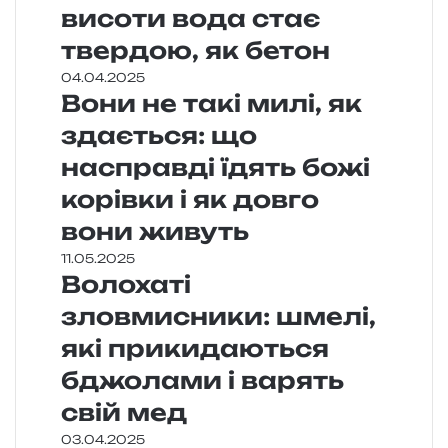
висоти вода стає
твердою, як бетон
04.04.2025
Вони не такі милі, як
здається: що
насправді їдять божі
корівки і як довго
вони живуть
11.05.2025
Волохаті
зловмисники: шмелі,
які прикидаються
бджолами і варять
свій мед
03.04.2025