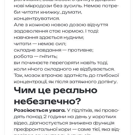
но­ві мікро­до­зи без зусиль. Немає потре­
би чита­ти книж­ку, дума­ти,
концентруватися.
Але з кожною новою дозою від­чу­т­тя
задо­во­ле­н­ня стає нор­мою. І тоді:
навча­н­ня зда­є­ться нудним;
чита­ти — немає сил;
скла­дне зав­да­н­ня — противне;
робо­та — гнітить;
ви почи­на­є­те пере­го­ря­ти навіть тоді,
коли нічо­го скла­дно­го не відбувається.
Так, мозок втра­чає зда­тність до гли­бо­кої
кон­цен­тра­ції, як після затя­жно­го допінгу.
Чим це реально
небезпечно?
Розсіюється увага.
У під­лі­тків, які про­во­
дять понад 2 годи­ни на день у коро­тких
відео, діа­гно­сту­є­ться зни­же­на фун­кція
пре­фрон­таль­ної кори — саме тієї, яка від­