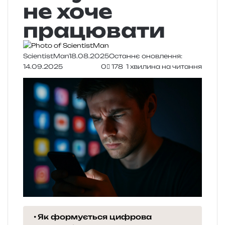
не хоче
працювати
ScientistMan
18.08.2025
Останнє оновлення:
14.09.2025
0
178
1 хвилина на читання
Як формується цифрова