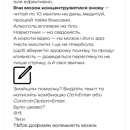
але ефективно.
Вчи мозок кон­цен­тру­ва­ти­ся знову
—
читай по 10 хви­лин на день, меди­туй,
пра­цюй тайм-боксами.
Алкоголь впли­ває на тіло.
Наркотики — на свідомість.
А коро­ткі відео — на мозок і його зда­
тність мисли­ти. І це не гіпербола.
Щоб збе­рег­ти здо­ро­ву пси­хі­ку та про­ду­
ктив­ність — дове­де­ться пере­гля­ну­ти не
лише стрі­чку, а й свої звички.
Знайшли помил­ку? Виділіть текст та
нати­сніть ком­бі­на­цію
Ctrl+Enter
або
Control+Option+Enter
.
Було цікаво?
😚
👎
Теги
TikTok
дофамін
залежність
мозок