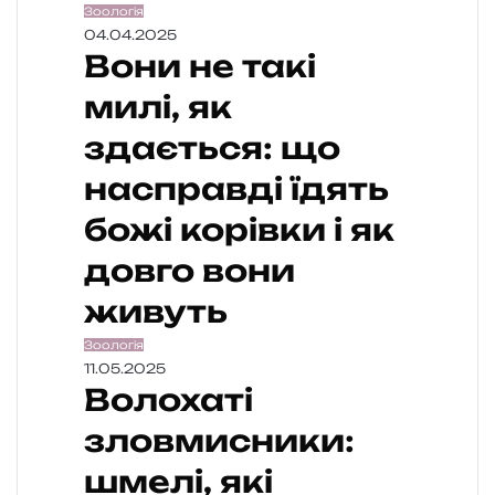
Зоологія
04.04.2025
Вони не такі
милі, як
здається: що
насправді їдять
божі корівки і як
довго вони
живуть
Зоологія
11.05.2025
Волохаті
зловмисники:
шмелі, які