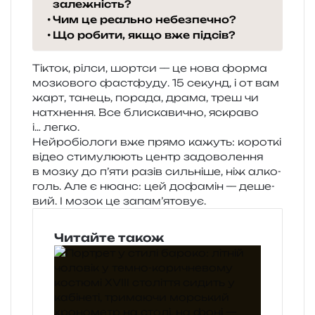
залежність?
Чим це реально небезпечно?
Що робити, якщо вже підсів?
Тікток, рілси, шор­тси — це нова форма
моз­ко­во­го фас­тфу­ду. 15 секунд, і от вам
жарт, танець, пора­да, драма, треш чи
натхне­н­ня. Все бли­ска­ви­чно, яскра­во
і… легко.
Нейробіологи вже прямо кажуть: коро­ткі
відео сти­му­лю­ють центр задо­во­ле­н­ня
в мозку до п’яти разів силь­ні­ше, ніж алко­
голь. Але є нюанс: цей дофа­мін — деше­
вий. І мозок це запам’ятовує.
Читайте також