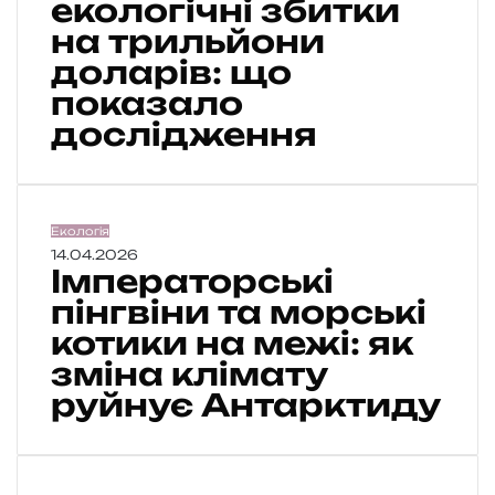
екологічні збитки
б
а
на трильйони
г
доларів: що
а
показало
т
ш
дослідження
и
х
л
ю
І
Екологія
д
м
14.04.2026
е
Імператорські
п
й
е
пінгвіни та морські
с
р
п
котики на межі: як
а
р
зміна клімату
т
и
о
руйнує Антарктиду
ч
р
и
с
н
ь
я
к
ю