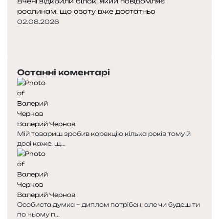
Вчені відкрили білок, який повідомляє
рослинам, що азоту вже достатньо
02.08.2026
П
о
Н
п
а
е
с
Останні коментарі
р
т
е
у
д
п
н
н
я
а
Валерий Чернов
с
с
Мій товариш зробив корекцію кілька років тому й
т
т
досі каже, щ...
о
о
р
р
і
і
н
н
к
к
Валерий Чернов
а
а
Особиста думка – диплом потрібен, але чи будеш ти
по ньому п...