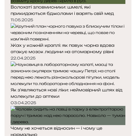
Волохаті зловмисники: шмелі, які
прикидаються бджолами і варять свій мед
11.05.2025
Жах у кожній краплі: як павук чорна вдова
атакує мозок людини на атомарному рівні
22.04.2025
Як з’являються нові ліки: неймовірний шлях від
молекули до аптеки
03.04.2025
Чому не хочеться відносин — і чому це
нормально