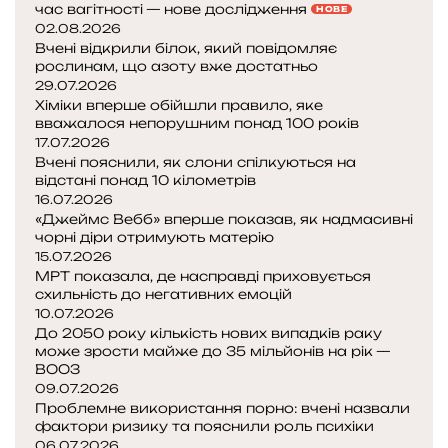
а
час вагітності — нове дослідження
НОВЕ
ь
м
є
02.08.2026
к
о
Вчені відкрили білок, який повідомляє
п
о
л
рослинам, що азоту вже достатньо
р
л
е
29.07.2026
о
ь
к
Хіміки вперше обійшли правило, яке
з
о
у
вважалося непорушним понад 100 років
а
р
л
17.07.2026
т
и
и
Вчені пояснили, як слони спілкуються на
о
відстані понад 10 кілометрів
,
к
п
16.07.2026
к
е
л
«Джеймс Вебб» вперше показав, як надмасивні
л
р
чорні діри отримують матерію
е
і
у
15.07.2026
н
м
ю
МРТ показала, де насправді приховується
н
а
т
схильність до негативних емоцій
я
т
ь
10.07.2026
к
і
п
До 2050 року кількість нових випадків раку
о
о
може зрости майже до 35 мільйонів на рік —
н
ВООЗ
г
г
т
09.07.2026
е
о
и
Проблемне використання порно: вчені назвали
н
д
фактори ризику та пояснили роль психіки
н
и
о
06.07.2026
е