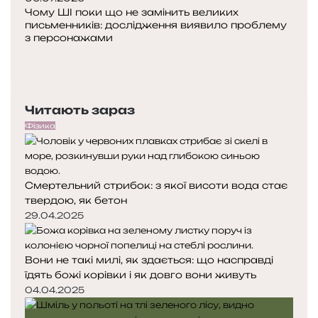
ю
Чому ШІ поки що не замінить великих
н
письменників: дослідження виявило проблему
т
з персонажами
у
П
о
Н
п
а
е
с
Читають зараз
р
т
е
у
Фізика
д
п
н
н
я
а
Смертельний стрибок: з якої висоти вода стає
с
с
твердою, як бетон
т
т
о
о
29.04.2025
р
р
і
і
Вони не такі милі, як здається: що насправді
н
н
їдять божі корівки і як довго вони живуть
к
к
а
а
04.04.2025