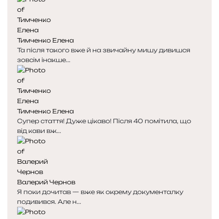
Тимченко Елена
Та після такого вже й на звичайну мишу дивишся
зовсім інакше...
Тимченко Елена
Супер стаття! Дуже цікаво! Після 40 помітила, що
від кави вж...
Валерий Чернов
Я поки дочитав — вже як окрему документалку
подивився. Але н...