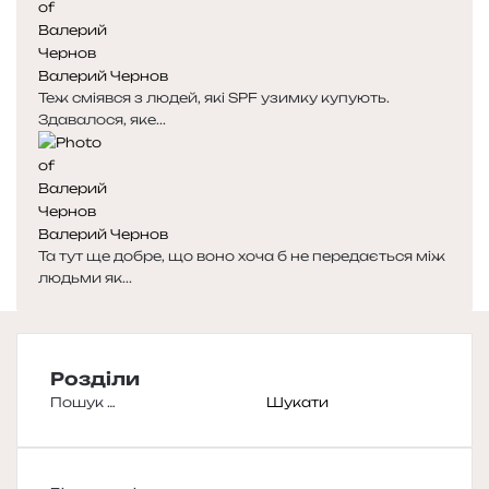
Валерий Чернов
Теж сміявся з людей, які SPF узимку купують.
Здавалося, яке...
Валерий Чернов
Та тут ще добре, що воно хоча б не передається між
людьми як...
Розділи
Пошук: