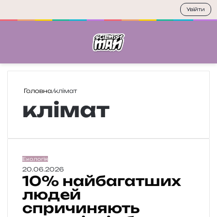
Увійти
Меню
П
Головна
/
клімат
клімат
1
Екологія
0
20.06.2026
10% найбагатших
%
н
людей
а
спричиняють
й