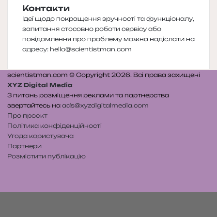
Контакти
Ідеї щодо покращення зручності та функціоналу,
запитання стосовно роботи сервісу або
повідомлення про проблему можна надіслати на
адресу:
hello@scientistman.com
scientistman.com © Copyright 2026. Всі права захищені
XYZ Digital Media
З питань розміщення реклами та партнерства
звертайтесь на
ads@xyzdigitalmedia.com
Про проєкт
Політика конфіденційності
Угода користувача
Партнери
Розмістити публікацію
Telegram
Patreon
RSS
e-
Читайте
mail
нас