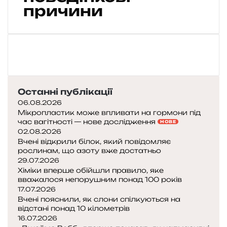
у
причини
т
а
к
і
н
е
в
Останні публікації
д
06.08.2026
а
Мікропластик може впливати на гормони під
л
час вагітності — нове дослідження
НОВЕ
о
02.08.2026
с
Вчені відкрили білок, який повідомляє
рослинам, що азоту вже достатньо
я
29.07.2026
п
Хіміки вперше обійшли правило, яке
р
вважалося непорушним понад 100 років
и
17.07.2026
р
Вчені пояснили, як слони спілкуються на
у
відстані понад 10 кілометрів
ч
16.07.2026
и