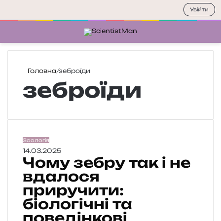
Увійти
Меню
П
Головна
/
зеброїди
зеброїди
Ч
Зоологія
о
14.03.2025
Чому зебру так і не
м
у
вдалося
з
приручити:
е
біологічні та
б
р
поведінкові