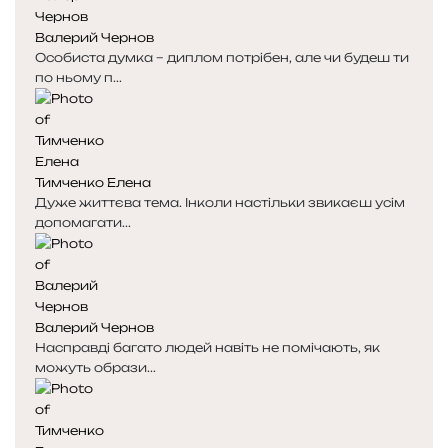
к
к
Валерий Чернов
а
а
Особиста думка – диплом потрібен, але чи будеш ти
по ньому п...
Тимченко Елена
Дуже життєва тема. Інколи настільки звикаєш усім
допомагати...
Валерий Чернов
Насправді багато людей навіть не помічають, як
можуть образи...