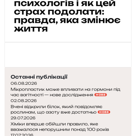
психологів і як цей
а
г
а
м
у
страх подолати:
а
ю
и
к
н
т
правда, яка змінює
б
о
і
ь
о
життя
в
з
л
ї
ц
м
ю
м
і
у
д
о
р
х
с
с
о
о
т
я
з
л
в
п
к
о
о
с
р
д
н
Останні публікації
и
и
н
а
х
06.08.2026
в
е
й
о
Мікропластик може впливати на гормони під
а
з
б
час вагітності — нове дослідження
л
НОВЕ
ю
а
і
02.08.2026
о
т
н
л
Вчені відкрили білок, який повідомляє
г
ь
рослинам, що азоту вже достатньо
у
ь
НОВЕ
і
н
29.07.2026
р
ш
в
о
Хіміки вперше обійшли правило, яке
е
е
і
вважалося непорушним понад 100 років
в
н
17.07.2026
і