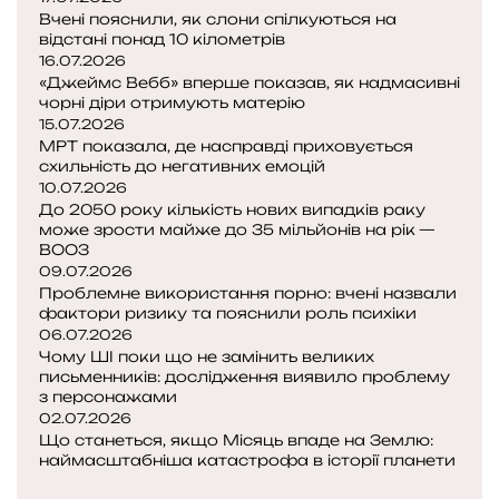
н
—
я
Вчені пояснили, як слони спілкуються на
г
я
к
відстані понад 10 кілометрів
о
і
16.07.2026
ц
р
«Джеймс Вебб» вперше показав, як надмасивні
е
и
ч
чорні діри отримують матерію
й
з
о
15.07.2026
с
о
МРТ показала, де насправді приховується
м
т
н
схильність до негативних емоцій
у
р
т
10.07.2026
в
а
До 2050 року кількість нових випадків раку
и
о
х
може зрости майже до 35 мільйонів на рік —
г
н
п
ВООЗ
е
и
09.07.2026
о
н
в
Проблемне використання порно: вчені назвали
д
н
и
фактори ризику та пояснили роль психіки
о
о
н
06.07.2026
л
ї
Чому ШІ поки що не замінить великих
и
а
т
письменників: дослідження виявило проблему
к
т
з персонажами
е
а
и
02.07.2026
р
ю
:
Що станеться, якщо Місяць впаде на Землю:
а
т
п
наймасштабніша катастрофа в історії планети
п
ь
П
р
і