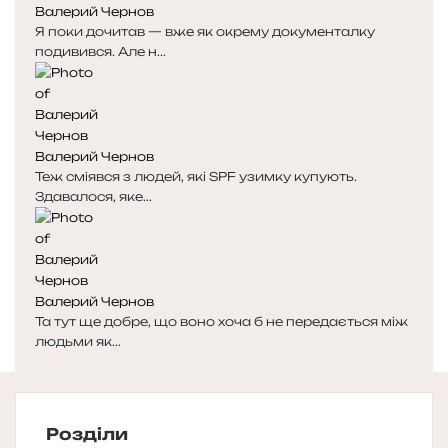
Валерий Чернов
Я поки дочитав — вже як окрему документалку
подивився. Але н...
Валерий Чернов
Теж сміявся з людей, які SPF узимку купують.
Здавалося, яке...
Валерий Чернов
Та тут ще добре, що воно хоча б не передається між
людьми як...
Розділи