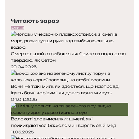
о
Н
а
ї
п
а
в
е
с
д
Читають зараз
р
т
а
е
у
,
Фізика
д
п
я
н
н
к
я
а
а
Смертельний стрибок: з якої висоти вода стає
с
с
з
твердою, як бетон
т
т
м
о
о
29.04.2025
і
р
р
н
і
і
ю
Вони не такі милі, як здається: що насправді
н
н
є
їдять божі корівки і як довго вони живуть
к
к
ж
а
а
04.04.2025
и
т
т
Волохаті зловмисники: шмелі, які
я
прикидаються бджолами і варять свій мед
11.05.2025