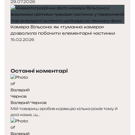
29.07.2026
Камера Вільсона: як «туманна камера»
дозволила побачити елементарні частинки
15.02.2026
П
о
Н
п
а
е
с
Останні коментарі
р
т
е
у
д
п
н
н
я
а
Валерий Чернов
с
с
Мій товариш зробив корекцію кілька років тому й
т
т
досі каже, щ...
о
о
р
р
і
і
н
н