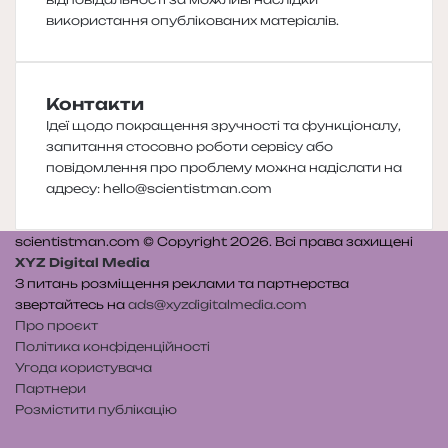
використання опублікованих матеріалів.
Контакти
Ідеї щодо покращення зручності та функціоналу,
запитання стосовно роботи сервісу або
повідомлення про проблему можна надіслати на
адресу:
hello@scientistman.com
scientistman.com © Copyright 2026. Всі права захищені
XYZ Digital Media
З питань розміщення реклами та партнерства
звертайтесь на
ads@xyzdigitalmedia.com
Про проєкт
Політика конфіденційності
Угода користувача
Партнери
Розмістити публікацію
Telegram