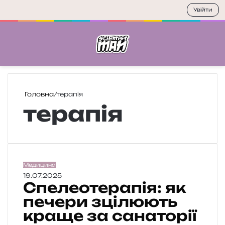
Увійти
Меню
П
Головна
/
терапія
терапія
С
Медицина
п
19.07.2025
Спелеотерапія: як
е
л
печери зцілюють
е
краще за санаторії
о