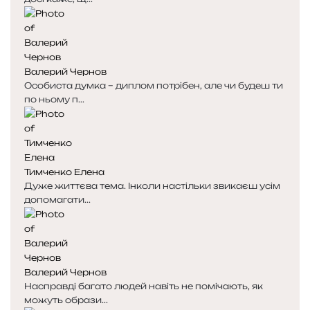
о
о
р
р
і
і
н
н
к
к
Валерий Чернов
а
а
Особиста думка – диплом потрібен, але чи будеш ти
по ньому п...
Тимченко Елена
Дуже життєва тема. Інколи настільки звикаєш усім
допомагати...
Валерий Чернов
Насправді багато людей навіть не помічають, як
можуть образи...