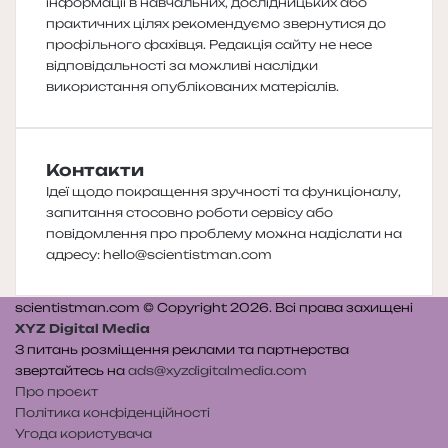
інформації в навчальних, дослідницьких або
практичних цілях рекомендуємо звернутися до
профільного фахівця. Редакція сайту не несе
відповідальності за можливі наслідки
використання опублікованих матеріалів.
Контакти
Ідеї щодо покращення зручності та функціоналу,
запитання стосовно роботи сервісу або
повідомлення про проблему можна надіслати на
адресу:
hello@scientistman.com
scientistman.com © Copyright 2026. Всі права захищені
XYZ Digital Media
З питань розміщення реклами та партнерства
звертайтесь на
ads@xyzdigitalmedia.com
Про проєкт
Політика конфіденційності
Угода користувача