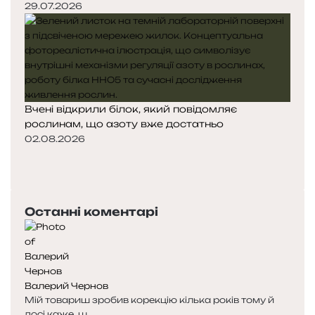
29.07.2026
Вчені відкрили білок, який повідомляє
рослинам, що азоту вже достатньо
02.08.2026
П
о
Н
п
а
е
с
Останні коментарі
р
т
е
у
д
п
н
н
я
а
Валерий Чернов
с
с
Мій товариш зробив корекцію кілька років тому й
т
т
досі каже, щ...