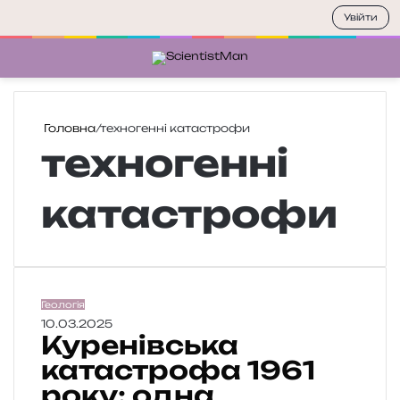
Увійти
Меню
П
Головна
/
техногенні катастрофи
техногенні
катастрофи
К
Геологія
у
10.03.2025
Куренівська
р
е
катастрофа 1961
н
року: одна
і