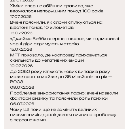
29.07.2026
к
Хіміки вперше обійшли правило, яке
у
вважалося непорушним понад 100 років
:
17.07.2026
о
Вчені пояснили, як слони спілкуються на
відстані понад 10 кілометрів
д
16.07.2026
н
«Джеймс Вебб» вперше показав, як надмасивні
а
чорні діри отримують матерію
з
15.07.2026
МРТ показала, де насправді приховується
н
схильність до негативних емоцій
а
10.07.2026
й
До 2050 року кількість нових випадків раку
б
може зрости майже до 35 мільйонів на рік —
ВООЗ
і
09.07.2026
л
Проблемне використання порно: вчені назвали
ь
фактори ризику та пояснили роль психіки
ш
06.07.2026
и
Чому ШІ поки що не замінить великих
х
письменників: дослідження виявило проблему
т
з персонажами
е
П