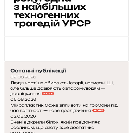
з найбільших
в
с
техногенних
ь
трагедій УРСР
к
а
к
а
т
а
с
т
Останні публікації
р
09.08.2026
о
Люди частіше обирають історії, написані ШІ,
ф
але більше довіряють авторам-людям —
а
дослідження
НОВЕ
1
06.08.2026
Мікропластик може впливати на гормони під
9
час вагітності — нове дослідження
НОВЕ
6
02.08.2026
1
Вчені відкрили білок, який повідомляє
р
рослинам, що азоту вже достатньо
о