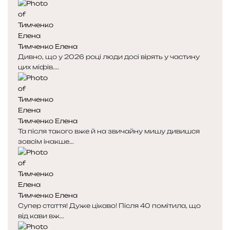
Тимченко Елена
Дивно, що у 2026 році люди досі вірять у частину
цих міфів....
Тимченко Елена
Та після такого вже й на звичайну мишу дивишся
зовсім інакше...
Тимченко Елена
Супер стаття! Дуже цікаво! Після 40 помітила, що
від кави вж...