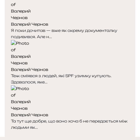
Валерий Чернов
Я поки дочитав — вже як окрему документалку
подивився. Але н...
Валерий Чернов
Теж сміявся з людей, які SPF узимку купують.
Здавалося, яке...
Валерий Чернов
Та тут ще добре, що воно хоча б не передається між
людьми як...