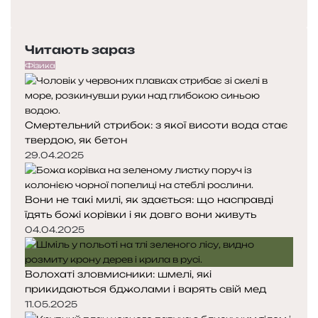
х
о
Н
н
п
а
о
е
с
Читають зараз
г
р
т
е
е
у
Фізика
н
д
п
н
н
н
и
я
а
х
Смертельний стрибок: з якої висоти вода стає
с
с
т
твердою, як бетон
т
т
р
о
о
29.04.2025
а
р
р
г
і
і
е
Вони не такі милі, як здається: що насправді
н
н
д
їдять божі корівки і як довго вони живуть
к
к
і
а
а
04.04.2025
й
У
Р
Волохаті зловмисники: шмелі, які
С
прикидаються бджолами і варять свій мед
Р
11.05.2025