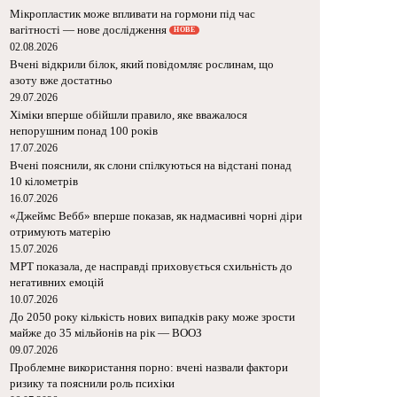
Мікропластик може впливати на
гормони під час вагітності — нове
дослідження
НОВЕ
02.08.2026
Вчені відкрили білок, який повідомляє
рослинам, що азоту вже достатньо
29.07.2026
Хіміки вперше обійшли правило, яке
вважалося непорушним понад 100 років
17.07.2026
Вчені пояснили, як слони спілкуються на
відстані понад 10 кілометрів
16.07.2026
«Джеймс Вебб» вперше показав, як
надмасивні чорні діри отримують
матерію
15.07.2026
МРТ показала, де насправді
приховується схильність до негативних
емоцій
10.07.2026
До 2050 року кількість нових випадків
раку може зрости майже до 35
мільйонів на рік — ВООЗ