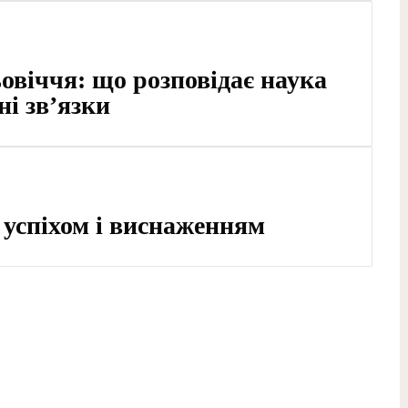
 Середньовіччя: що
про кістки, ДНК
ії: між успіхом