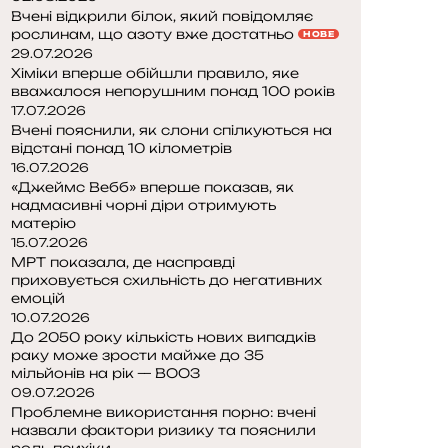
Вчені відкрили білок, який повідомляє
рослинам, що азоту вже достатньо
НОВЕ
29.07.2026
Хіміки вперше обійшли правило, яке
вважалося непорушним понад 100 років
17.07.2026
Вчені пояснили, як слони спілкуються на
відстані понад 10 кілометрів
16.07.2026
«Джеймс Вебб» вперше показав, як
надмасивні чорні діри отримують
матерію
15.07.2026
МРТ показала, де насправді
приховується схильність до негативних
емоцій
10.07.2026
До 2050 року кількість нових випадків
раку може зрости майже до 35
мільйонів на рік — ВООЗ
09.07.2026
Проблемне використання порно: вчені
назвали фактори ризику та пояснили
роль психіки