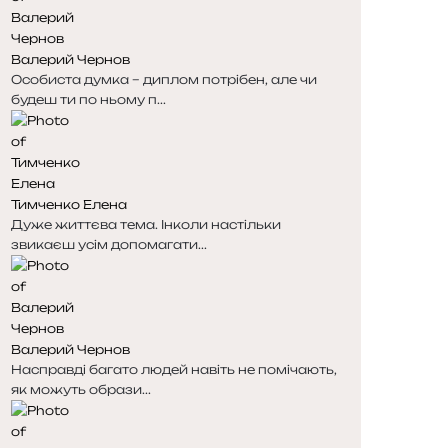
н
н
к
к
Валерий Чернов
а
а
Особиста думка – диплом потрібен, але чи
будеш ти по ньому п...
Тимченко Елена
Дуже життєва тема. Інколи настільки
звикаєш усім допомагати...
Валерий Чернов
Насправді багато людей навіть не помічають,
як можуть образи...