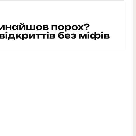
винайшов порох?
відкриттів без міфів