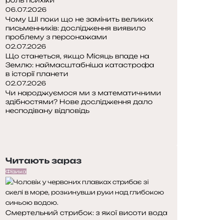
06.07.2026
Чому ШІ поки що не замінить великих
письменників: дослідження виявило
проблему з персонажами
02.07.2026
Що станеться, якщо Місяць впаде на
Землю: наймасштабніша катастрофа
в історії планети
02.07.2026
Чи народжуємося ми з математичними
здібностями? Нове дослідження дало
несподівану відповідь
П
о
Н
п
а
е
с
Читають зараз
р
т
е
у
Фізика
д
п
н
н
я
а
Смертельний стрибок: з якої висоти вода
с
с