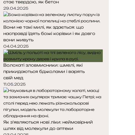
стає твердою, як бетон
т
т
о
о
29.04.2025
р
р
і
і
Вони не такі милі, як здається: що
н
н
насправді їдять божі корівки і як довго
к
к
вони живуть
а
а
04.04.2025
Волохаті зловмисники: шмелі, які
прикидаються бджолами і варять
свій мед
11.05.2025
Як з’являються нові ліки: неймовірний
шлях від молекули до аптеки
03.04.2025