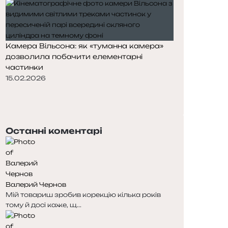
Камера Вільсона: як «туманна камера»
дозволила побачити елементарні
частинки
15.02.2026
П
о
Н
п
а
е
с
Останні коментарі
р
т
е
у
д
п
н
н
я
а
Валерий Чернов
с
с
Мій товариш зробив корекцію кілька років
т
т
тому й досі каже, щ...
о
о
р
р
і
і