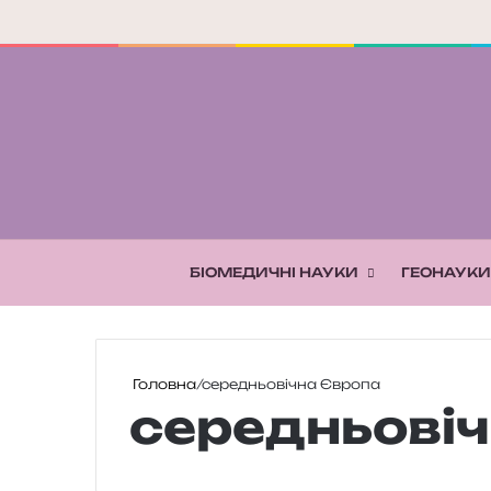
БІОМЕДИЧНІ НАУКИ
ГЕОНАУКИ
Головна
/
середньовічна Європа
середньові