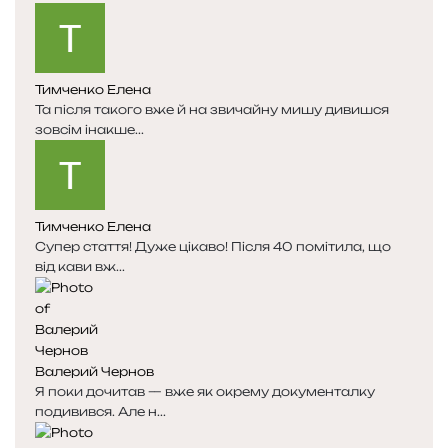
Тимченко Елена
Та після такого вже й на звичайну мишу дивишся
зовсім інакше...
Тимченко Елена
Супер стаття! Дуже цікаво! Після 40 помітила, що
від кави вж...
Валерий Чернов
Я поки дочитав — вже як окрему документалку
подивився. Але н...