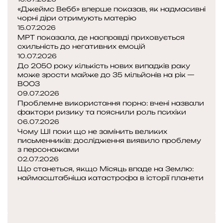
р
«Джеймс Вебб» вперше показав, як надмасивні
ю
ч
у
чорні діри отримують матерію
в
е
х
15.07.2026
і
м
МРТ показала, де насправді приховується
у
д
д
схильність до негативних емоцій
н
н
о
10.07.2026
а
о
р
До 2050 року кількість нових випадків раку
з
с
о
може зрости майже до 35 мільйонів на рік —
у
н
з
ВООЗ
с
09.07.2026
о
у
т
Проблемне використання порно: вчені назвали
с
м
р
фактори ризику та пояснили роль психіки
т
і
і
06.07.2026
і
н
Чому ШІ поки що не замінить великих
ч
н
н
письменників: дослідження виявило проблему
с
а
я
з персонажами
т
в
т
02.07.2026
и
і
і
Що станеться, якщо Місяць впаде на Землю:
х
т
л
наймасштабніша катастрофа в історії планети
і
П
ь
а
ї
о
Н
д
і
п
а
и
е
с
т
с