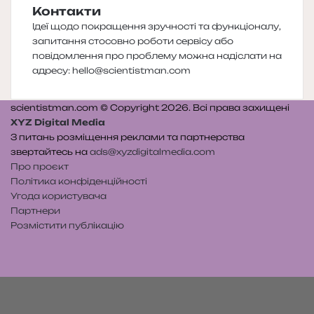
Контакти
Ідеї щодо покращення зручності та функціоналу,
запитання стосовно роботи сервісу або
повідомлення про проблему можна надіслати на
адресу:
hello@scientistman.com
scientistman.com © Copyright 2026. Всі права захищені
XYZ Digital Media
З питань розміщення реклами та партнерства
звертайтесь на
ads@xyzdigitalmedia.com
Про проєкт
Політика конфіденційності
Угода користувача
Партнери
Розмістити публікацію
Telegram
Patreon
RSS
e-
Читайте
mail
нас
на