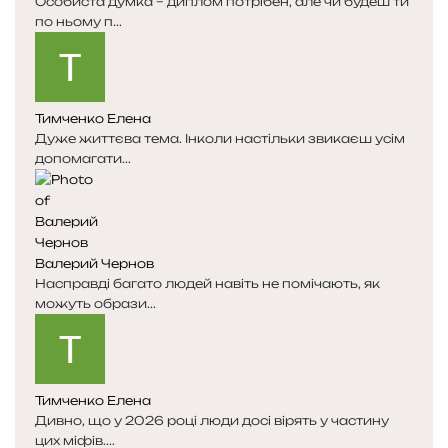
Особиста думка – диплом потрібен, але чи будеш ти
по ньому п...
Тимченко Елена
Дуже життєва тема. Інколи настільки звикаєш усім
допомагати...
Валерий Чернов
Насправді багато людей навіть не помічають, як
можуть образи...
Тимченко Елена
Дивно, що у 2026 році люди досі вірять у частину
цих міфів....