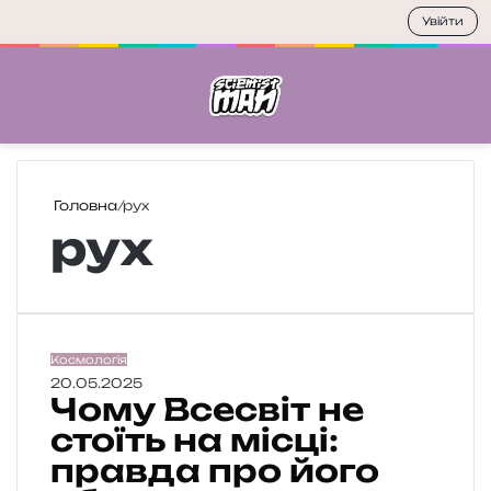
Увійти
Меню
П
Головна
/
рух
рух
Ч
Космологія
о
20.05.2025
Чому Всесвіт не
м
у
стоїть на місці:
В
правда про його
с