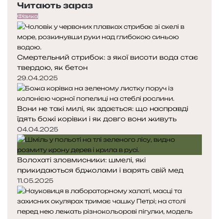
Читають зараз
р
т
и
в
е
у
н
і
Фізика
д
п
і
т
н
н
у
я
а
Смертельний стрибок: з якої висоти вода стає
с
с
твердою, як бетон
т
т
о
о
29.04.2025
р
р
і
і
Вони не такі милі, як здається: що насправді
н
н
їдять божі корівки і як довго вони живуть
к
к
а
а
04.04.2025
Волохаті зловмисники: шмелі, які
прикидаються бджолами і варять свій мед
11.05.2025