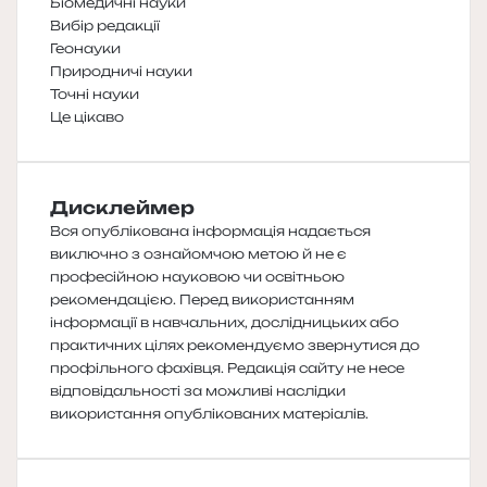
Біомедичні науки
Вибір редакції
Геонауки
Природничі науки
Точні науки
Це цікаво
Дисклеймер
Вся опублікована інформація надається
виключно з ознайомчою метою й не є
професійною науковою чи освітньою
рекомендацією. Перед використанням
інформації в навчальних, дослідницьких або
практичних цілях рекомендуємо звернутися до
профільного фахівця. Редакція сайту не несе
відповідальності за можливі наслідки
використання опублікованих матеріалів.