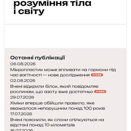
розуміння тіла
в
ц
о
д
і
і світу
д
к
р
р
н
о
у
у
я
р
с
х
р
ю
і
у
у
ю
:
:
х
т
я
я
а
ь
к
к
є
в
Останні публікації
п
т
т
і
о
а
06.08.2026
е
т
я
н
Мікропластик може впливати на гормони під
с
е
час вагітності — нове дослідження
с
е
НОВЕ
ь
р
02.08.2026
н
ц
:
Вчені відкрили білок, який повідомляє
и
ь
рослинам, що азоту вже достатньо
с
НОВЕ
т
с
29.07.2026
е
и
т
Хіміки вперше обійшли правило, яке
к
т
а
вважалося непорушним понад 100 років
р
е
в
17.07.2026
е
о
к
Вчені пояснили, як слони спілкуються на
т
р
л
відстані понад 10 кілометрів
и
16.07.2026
і
ю