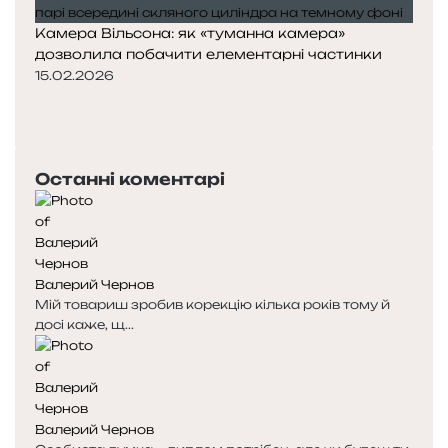
Камера Вільсона: як «туманна камера»
дозволила побачити елементарні частинки
15.02.2026
П
о
Н
п
а
е
с
Останні коментарі
р
т
е
у
д
п
н
н
я
а
Валерий Чернов
с
с
Мій товариш зробив корекцію кілька років тому й
т
т
досі каже, щ...
о
о
р
р
і
і
н
н
к
к
Валерий Чернов
а
а