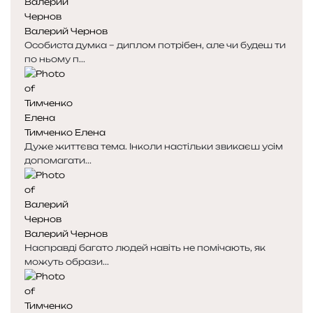
н
н
к
к
Валерий Чернов
а
а
Особиста думка – диплом потрібен, але чи будеш ти
по ньому п...
Тимченко Елена
Дуже життєва тема. Інколи настільки звикаєш усім
допомагати...
Валерий Чернов
Насправді багато людей навіть не помічають, як
можуть образи...