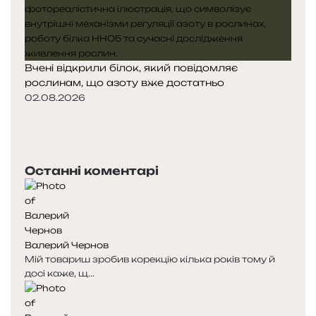
Вчені відкрили білок, який повідомляє
рослинам, що азоту вже достатньо
02.08.2026
П
о
Н
п
а
е
с
Останні коментарі
р
т
е
у
д
п
н
н
я
а
Валерий Чернов
с
с
Мій товариш зробив корекцію кілька років тому й
т
т
досі каже, щ...
о
о
р
р
і
і