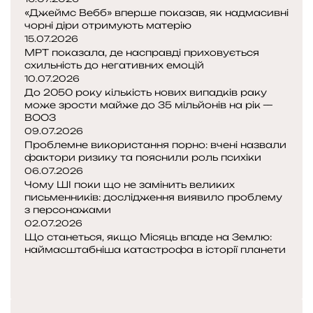
и
т
«Джеймс Вебб» вперше показав, як надмасивні
т
,
ь
чорні діри отримують матерію
ь
я
с
15.07.2026
п
к
МРТ показала, де насправді приховується
я
а
і
схильність до негативних емоцій
,
м
в
10.07.2026
щ
’
До 2050 року кількість нових випадків раку
а
о
я
може зрости майже до 35 мільйонів на рік —
с
ц
т
ВООЗ
з
е
09.07.2026
ь
д
в
Проблемне використання порно: вчені назвали
і
и
ж
фактори ризику та пояснили роль психіки
в
е
06.07.2026
м
у
Чому ШІ поки що не замінить великих
о
ю
письменників: дослідження виявило проблему
б
з
з персонажами
т
у
о
02.07.2026
ь
л
к
Що станеться, якщо Місяць впаде на Землю:
о
наймасштабніша катастрофа в історії планети
П
о
Н
п
а
е
с