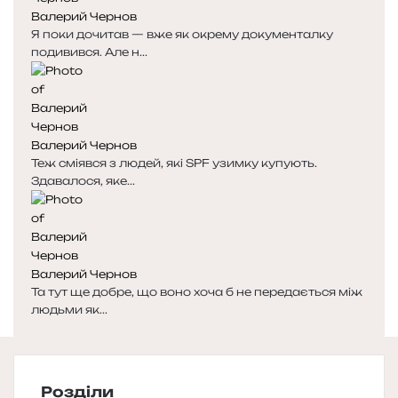
Валерий Чернов
Я поки дочитав — вже як окрему документалку
подивився. Але н...
Валерий Чернов
Теж сміявся з людей, які SPF узимку купують.
Здавалося, яке...
Валерий Чернов
Та тут ще добре, що воно хоча б не передається між
людьми як...
Розділи