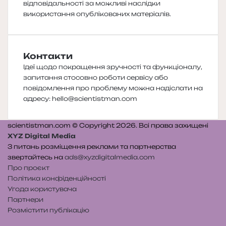
відповідальності за можливі наслідки
використання опублікованих матеріалів.
Контакти
Ідеї щодо покращення зручності та функціоналу,
запитання стосовно роботи сервісу або
повідомлення про проблему можна надіслати на
адресу:
hello@scientistman.com
scientistman.com © Copyright 2026. Всі права захищені
XYZ Digital Media
З питань розміщення реклами та партнерства
звертайтесь на
ads@xyzdigitalmedia.com
Про проєкт
Політика конфіденційності
Угода користувача
Партнери
Розмістити публікацію
Telegram