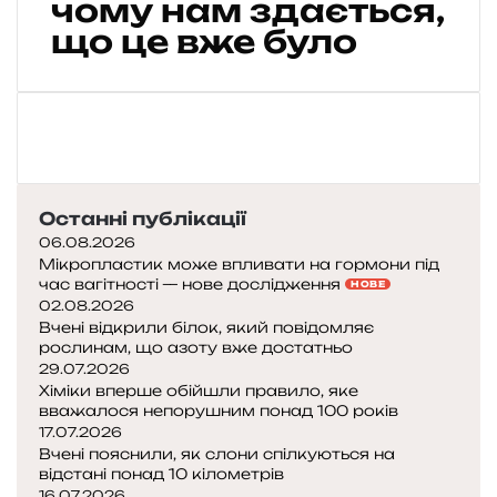
чому нам здається,
л
и
а
е
м
и
що це вже було
т
д
е
в
и
о
н
е
л
с
д
:
ю
л
е
1
д
і
ж
4
с
д
а
з
ь
ж
в
в
к
е
ю
Останні публікації
и
и
н
:
ч
06.08.2026
й
н
ч
о
Мікропластик може впливати на гормони під
м
я
о
час вагітності — нове дослідження
к
НОВЕ
о
м
м
02.08.2026
,
з
о
у
Вчені відкрили білок, який повідомляє
щ
о
рослинам, що азоту вже достатньо
з
н
о
к
29.07.2026
к
а
т
:
Хіміки вперше обійшли правило, яке
у
м
р
вважалося непорушним понад 100 років
ф
з
е
17.07.2026
а
д
н
Вчені пояснили, як слони спілкуються на
к
а
у
відстані понад 10 кілометрів
т
є
16.07.2026
ю