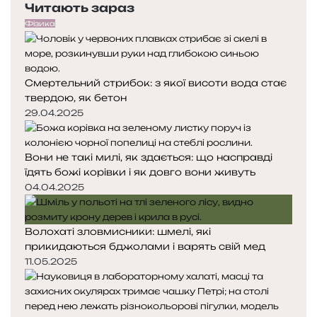
Читають зараз
р
т
е
у
Фізика
д
п
н
н
я
а
Смертельний стрибок: з якої висоти вода стає
с
с
твердою, як бетон
т
т
о
о
29.04.2025
р
р
і
і
Вони не такі милі, як здається: що насправді
н
н
їдять божі корівки і як довго вони живуть
к
к
а
а
04.04.2025
Волохаті зловмисники: шмелі, які
прикидаються бджолами і варять свій мед
11.05.2025