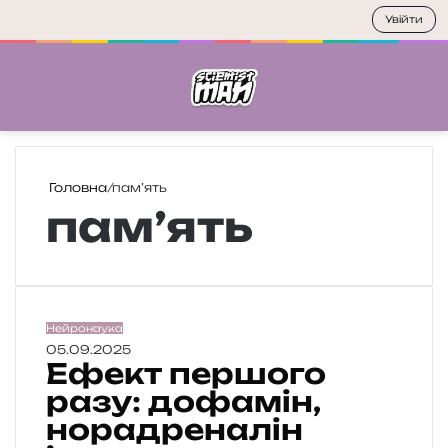
Увійти
Меню
П
Головна
/
пам’ять
пам’ять
Е
Нейронаука
ф
05.09.2025
Ефект першого
е
к
разу: дофамін,
т
норадреналін
п