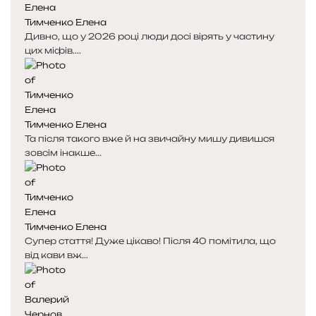
Тимченко Елена
Дивно, що у 2026 році люди досі вірять у частину
цих міфів....
Тимченко Елена
Та після такого вже й на звичайну мишу дивишся
зовсім інакше...
Тимченко Елена
Супер стаття! Дуже цікаво! Після 40 помітила, що
від кави вж...