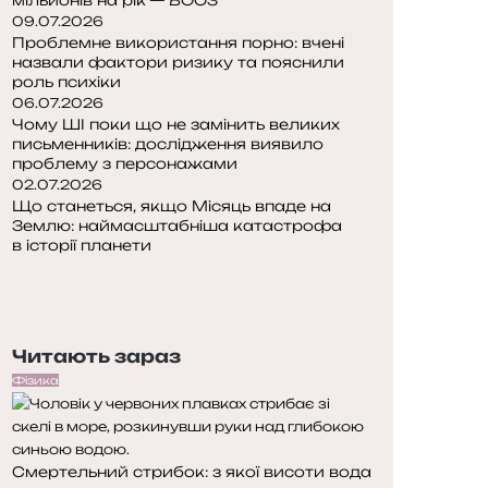
09.07.2026
Проблемне використання порно: вчені
назвали фактори ризику та пояснили
роль психіки
06.07.2026
Чому ШІ поки що не замінить великих
письменників: дослідження виявило
проблему з персонажами
02.07.2026
Що станеться, якщо Місяць впаде на
Землю: наймасштабніша катастрофа
в історії планети
П
о
Н
п
а
е
с
Читають зараз
р
т
е
у
Фізика
д
п
н
н
я
а
Смертельний стрибок: з якої висоти вода
с
с