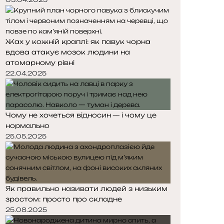
Жах у кожній краплі: як павук чорна
вдова атакує мозок людини на
атомарному рівні
22.04.2025
Чому не хочеться відносин — і чому це
нормально
25.05.2025
Як правильно називати людей з низьким
зростом: просто про складне
25.08.2025