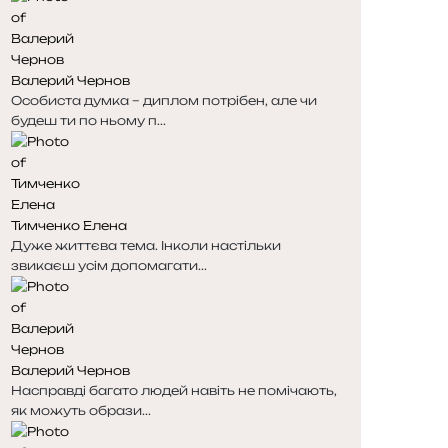
і
і
н
н
к
к
Валерий Чернов
а
а
Особиста думка – диплом потрібен, але чи
будеш ти по ньому п...
Тимченко Елена
Дуже життєва тема. Інколи настільки
звикаєш усім допомагати...
Валерий Чернов
Насправді багато людей навіть не помічають,
як можуть образи...