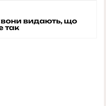
к вони видають, що
е так