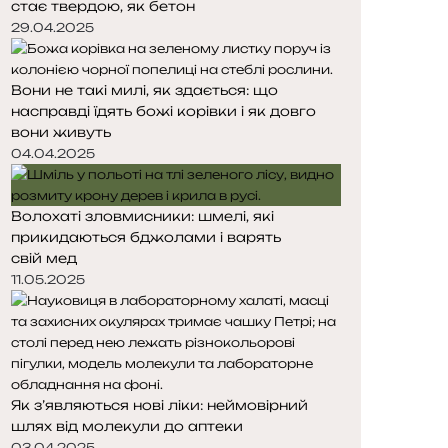
стає твердою, як бетон
т
т
о
о
29.04.2025
р
р
і
і
Вони не такі милі, як здається: що
н
н
насправді їдять божі корівки і як довго
к
к
вони живуть
а
а
04.04.2025
Волохаті зловмисники: шмелі, які
прикидаються бджолами і варять
свій мед
11.05.2025
Як з’являються нові ліки: неймовірний
шлях від молекули до аптеки
03.04.2025