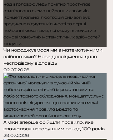
Чи народжуємося ми з математичними
здібностями? Нове дослідження дало
несподівану відповідь
02.07.2026
Хіміки вперше обійшли правило, яке
вважалося непорушним понад 100 років
29.07.2026