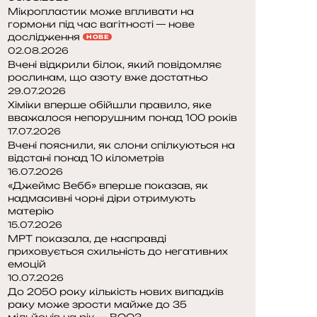
Мікропластик може впливати на
гормони під час вагітності — нове
дослідження
НОВЕ
02.08.2026
Вчені відкрили білок, який повідомляє
рослинам, що азоту вже достатньо
29.07.2026
Хіміки вперше обійшли правило, яке
вважалося непорушним понад 100 років
17.07.2026
Вчені пояснили, як слони спілкуються на
відстані понад 10 кілометрів
16.07.2026
«Джеймс Вебб» вперше показав, як
надмасивні чорні діри отримують
матерію
15.07.2026
МРТ показала, де насправді
приховується схильність до негативних
емоцій
10.07.2026
До 2050 року кількість нових випадків
раку може зрости майже до 35
мільйонів на рік — ВООЗ