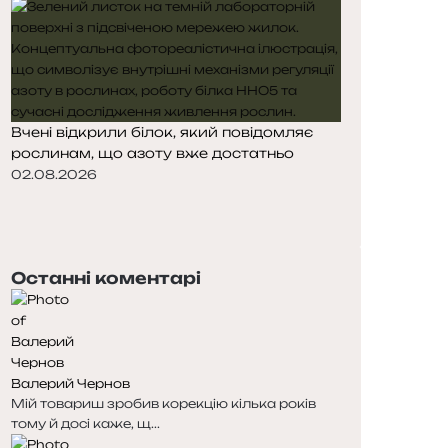
Вчені відкрили білок, який повідомляє
рослинам, що азоту вже достатньо
02.08.2026
П
о
Н
п
а
е
с
Останні коментарі
р
т
е
у
д
п
н
н
я
а
Валерий Чернов
с
с
Мій товариш зробив корекцію кілька років
т
т
тому й досі каже, щ...
о
о
р
р