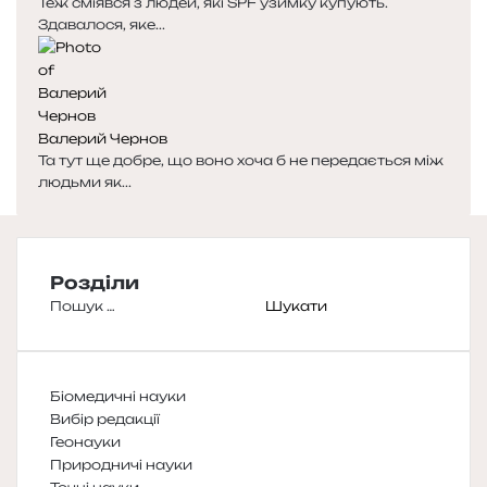
Теж сміявся з людей, які SPF узимку купують.
Здавалося, яке...
Валерий Чернов
Та тут ще добре, що воно хоча б не передається між
людьми як...
Розділи
Пошук:
Біомедичні науки
Вибір редакції
Геонауки
Природничі науки