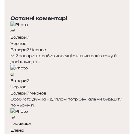
п
а
е
с
Останні коментарі
р
т
е
у
д
п
н
н
я
а
Валерий Чернов
с
с
Мій товариш зробив корекцію кілька років тому й
т
т
досі каже, щ...
о
о
р
р
і
і
н
н
к
к
Валерий Чернов
а
а
Особиста думка – диплом потрібен, але чи будеш ти
по ньому п...