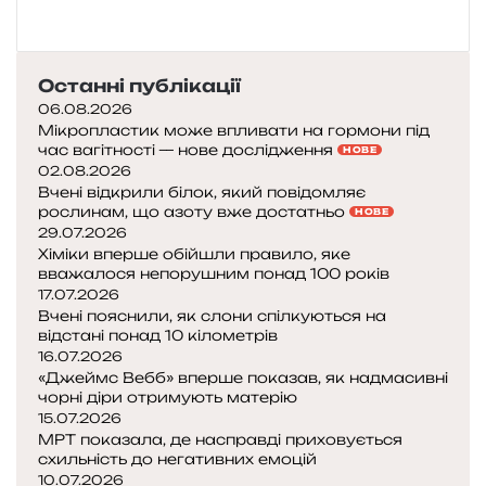
ш
т
в
д
д
е
о
і
с
и
р
л
т
ф
ж
і
Останні публікації
і
в
і
и
ї
з
06.08.2026
а
к
т
н
а
Мікропластик може впливати на гормони під
о
т
а
час вагітності — нове дослідження
ц
НОВЕ
в
я
у
02.08.2026
і
а
к
Вчені відкрили білок, який повідомляє
ї
н
рослинам, що азоту вже достатньо
и
НОВЕ
?
і
29.07.2026
:
я
Хіміки вперше обійшли правило, яке
я
вважалося непорушним понад 100 років
й
к
17.07.2026
ц
А
Вчені пояснили, як слони спілкуються на
я
д
відстані понад 10 кілометрів
:
а
16.07.2026
н
т
«Джеймс Вебб» вперше показав, як надмасивні
о
а
чорні діри отримують матерію
в
Л
15.07.2026
а
МРТ показала, де насправді приховується
ю
е
схильність до негативних емоцій
с
р
10.07.2026
і