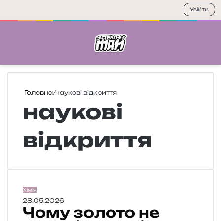
Увійти
Меню
П
Головна
/
наукові відкриття
наукові
відкриття
Ч
Хімія
о
28.05.2026
Чому золото не
м
у