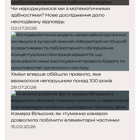
Чи народжуємося ми з математичними
здібностями? Нове дослідження дало
несподівану відповідь
02.07.2026
Хіміки вперше обійшли правило, яке
вважалося непорушним понад 100 років
29.07.2026
Камера Вільсона: як «туманна камера»
дозволила побачити елементарні частинки
15.02.2026
П
о
Н