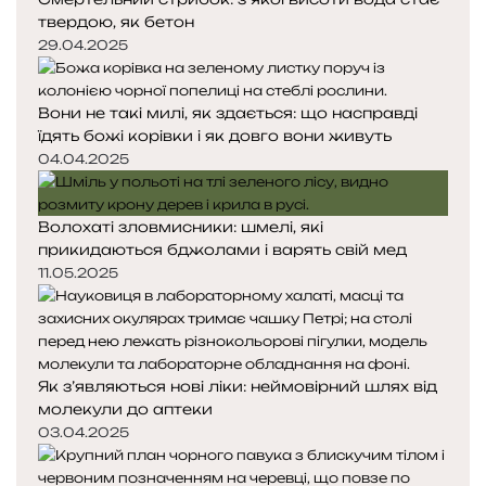
твердою, як бетон
т
т
о
о
29.04.2025
р
р
і
і
Вони не такі милі, як здається: що насправді
н
н
їдять божі корівки і як довго вони живуть
к
к
а
а
04.04.2025
Волохаті зловмисники: шмелі, які
прикидаються бджолами і варять свій мед
11.05.2025
Як з’являються нові ліки: неймовірний шлях від
молекули до аптеки
03.04.2025