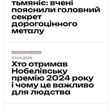
тьмяніє: вчені
з
пояснили головний
о
секрет
л
о
дорогоцінного
т
металу
о
н
е
т
ь
Х
Нобелівська премія
м
т
07.04.2025
Хто отримав
я
о
н
о
Нобелівську
і
т
премію 2024 року
є
р
і чому це важливо
:
и
в
м
для людства
ч
а
е
в
н
Н
і
о