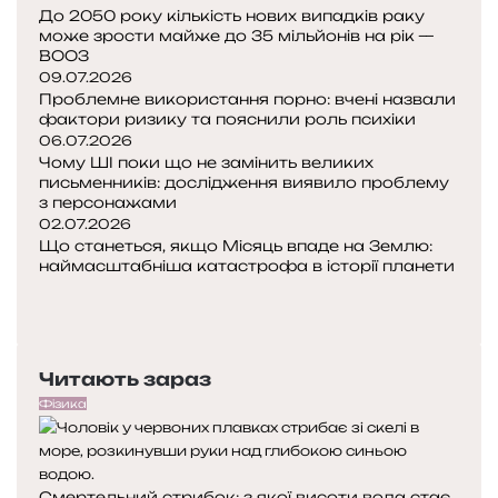
До 2050 року кількість нових випадків раку
а
р
може зрости майже до 35 мільйонів на рік —
у
о
ВООЗ
з
09.07.2026
в
п
Проблемне використання порно: вчені назвали
и
о
фактори ризику та пояснили роль психіки
р
в
06.07.2026
о
Чому ШІ поки що не замінить великих
і
б
письменників: дослідження виявило проблему
л
з персонажами
н
и
02.07.2026
и
н
Що станеться, якщо Місяць впаде на Землю:
ц
а
наймасштабніша катастрофа в історії планети
т
м
П
в
п
о
Н
і
р
п
а
л
о
е
с
і
м
Читають зараз
р
т
к
и
е
у
Фізика
і
н
д
п
в
у
н
н
л
я
а
е
Смертельний стрибок: з якої висоти вода стає
с
с