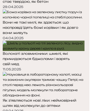
стає твердою, як бетон
т
т
о
о
29.04.2025
р
р
і
і
Вони не такі милі, як здається: що
н
н
насправді їдять божі корівки і як довго
к
к
вони живуть
а
а
04.04.2025
Волохаті зловмисники: шмелі, які
прикидаються бджолами і варять
свій мед
11.05.2025
Як з’являються нові ліки: неймовірний
шлях від молекули до аптеки
03.04.2025