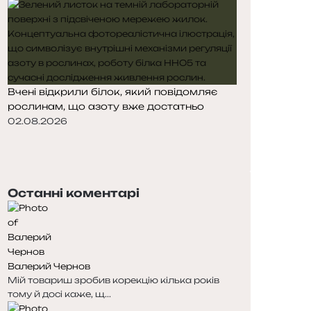
Вчені відкрили білок, який повідомляє
рослинам, що азоту вже достатньо
02.08.2026
П
о
Н
п
а
е
с
Останні коментарі
р
т
е
у
д
п
н
н
я
а
Валерий Чернов
с
с
Мій товариш зробив корекцію кілька років
т
т
тому й досі каже, щ...
о
о
р
р