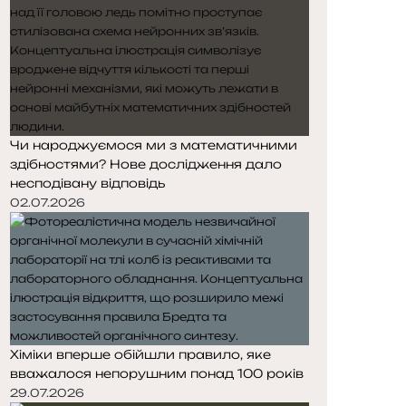
Чи народжуємося ми з математичними
здібностями? Нове дослідження дало
несподівану відповідь
02.07.2026
Хіміки вперше обійшли правило, яке
вважалося непорушним понад 100 років
29.07.2026