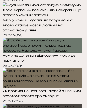
Жах у кожній краплі: як павук чорна
вдова атакує мозок людини на
атомарному рівні
22.04.2025
Чому не хочеться відносин — і чому це
нормально
25.05.2025
Як правильно називати людей з низьким
зростом: просто про складне
25.08.2025