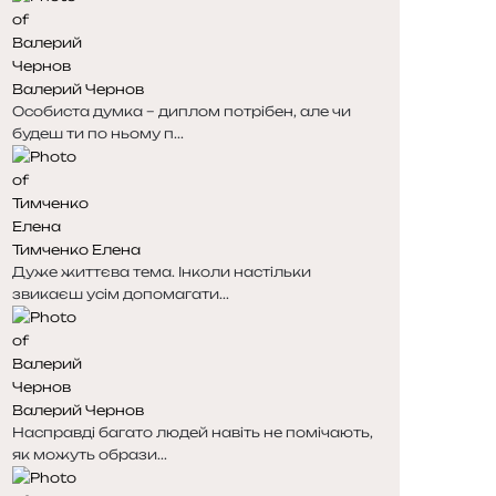
і
і
н
н
к
к
Валерий Чернов
а
а
Особиста думка – диплом потрібен, але чи
будеш ти по ньому п...
Тимченко Елена
Дуже життєва тема. Інколи настільки
звикаєш усім допомагати...
Валерий Чернов
Насправді багато людей навіть не помічають,
як можуть образи...