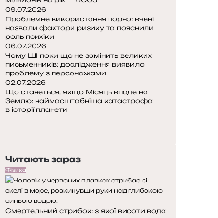
09.07.2026
Проблемне використання порно: вчені
назвали фактори ризику та пояснили
роль психіки
06.07.2026
Чому ШІ поки що не замінить великих
письменників: дослідження виявило
проблему з персонажами
02.07.2026
Що станеться, якщо Місяць впаде на
Землю: наймасштабніша катастрофа
в історії планети
П
о
Н
п
а
е
с
Читають зараз
р
т
е
у
Фізика
д
п
н
н
я
а
Смертельний стрибок: з якої висоти вода
с
с