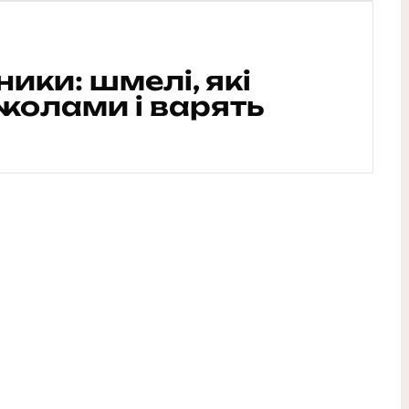
ики: шмелі, які
жолами і варять