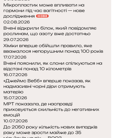
Мікропластик може впливати на
гормони під час вагітності — нове
дослідження
НОВЕ
02.08.2026
Вчені відкрили білок, який повідомляє
рослинам, що азоту вже достатньо
29.07.2026
Хіміки вперше обійшли правило, яке
вважалося непорушним понад 100 років
17.07.2026
Вчені пояснили, як слони спілкуються на
відстані понад 10 кілометрів
16.07.2026
«Джеймс Вебб» вперше показав, як
надмасивні чорні діри отримують
матерію
15.07.2026
МРТ показала, де насправді
приховується схильність до негативних
емоцій
10.07.2026
До 2050 року кількість нових випадків
раку може зрости майже до 35
мільйонів на рік — ВООЗ