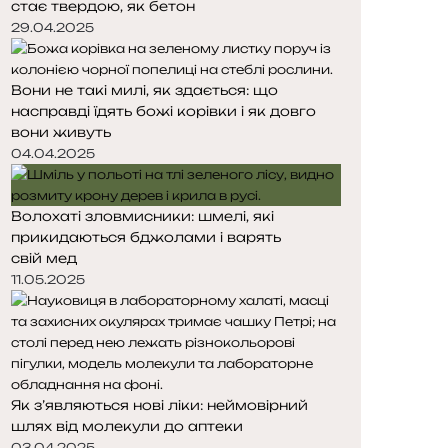
стає твердою, як бетон
т
т
о
о
29.04.2025
р
р
і
і
Вони не такі милі, як здається: що
н
н
насправді їдять божі корівки і як довго
к
к
вони живуть
а
а
04.04.2025
Волохаті зловмисники: шмелі, які
прикидаються бджолами і варять
свій мед
11.05.2025
Як з’являються нові ліки: неймовірний
шлях від молекули до аптеки
03.04.2025