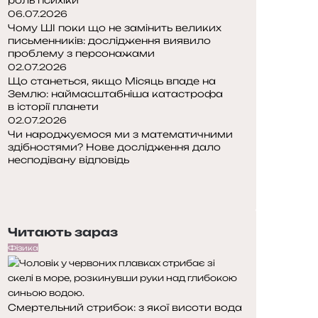
06.07.2026
Чому ШІ поки що не замінить великих
письменників: дослідження виявило
проблему з персонажами
02.07.2026
Що станеться, якщо Місяць впаде на
Землю: наймасштабніша катастрофа
в історії планети
02.07.2026
Чи народжуємося ми з математичними
здібностями? Нове дослідження дало
несподівану відповідь
П
о
Н
п
а
е
с
Читають зараз
р
т
е
у
Фізика
д
п
н
н
я
а
Смертельний стрибок: з якої висоти вода
с
с