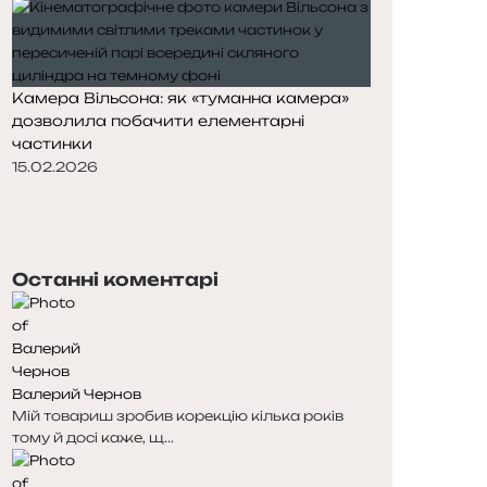
Камера Вільсона: як «туманна камера»
дозволила побачити елементарні
частинки
15.02.2026
П
о
Н
п
а
е
с
Останні коментарі
р
т
е
у
д
п
н
н
я
а
Валерий Чернов
с
с
Мій товариш зробив корекцію кілька років
т
т
тому й досі каже, щ...
о
о
р
р
і
і