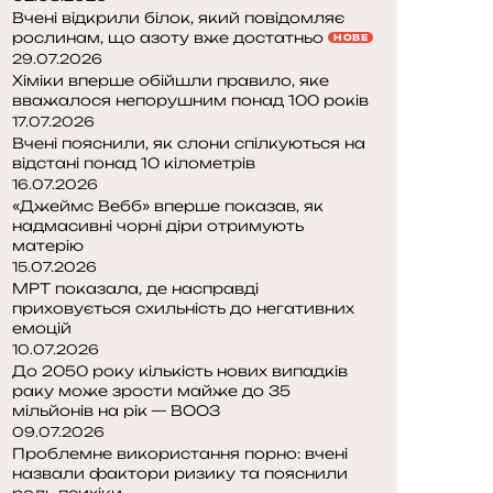
Вчені відкрили білок, який повідомляє
рослинам, що азоту вже достатньо
НОВЕ
29.07.2026
Хіміки вперше обійшли правило, яке
вважалося непорушним понад 100 років
17.07.2026
Вчені пояснили, як слони спілкуються на
відстані понад 10 кілометрів
16.07.2026
«Джеймс Вебб» вперше показав, як
надмасивні чорні діри отримують
матерію
15.07.2026
МРТ показала, де насправді
приховується схильність до негативних
емоцій
10.07.2026
До 2050 року кількість нових випадків
раку може зрости майже до 35
мільйонів на рік — ВООЗ
09.07.2026
Проблемне використання порно: вчені
назвали фактори ризику та пояснили
роль психіки