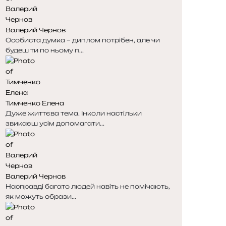
н
н
к
к
Валерий Чернов
а
а
Особиста думка – диплом потрібен, але чи
будеш ти по ньому п...
Тимченко Елена
Дуже життєва тема. Інколи настільки
звикаєш усім допомагати...
Валерий Чернов
Насправді багато людей навіть не помічають,
як можуть образи...