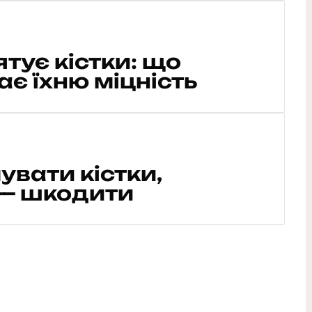
ятує кістки: що
є їхню міцність
вати кістки,
 — шкодити