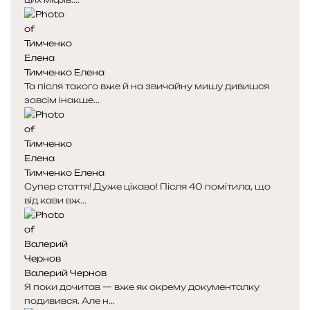
Тимченко Елена
Та після такого вже й на звичайну мишу дивишся
зовсім інакше...
Тимченко Елена
Супер стаття! Дуже цікаво! Після 40 помітила, що
від кави вж...
Валерий Чернов
Я поки дочитав — вже як окрему документалку
подивився. Але н...