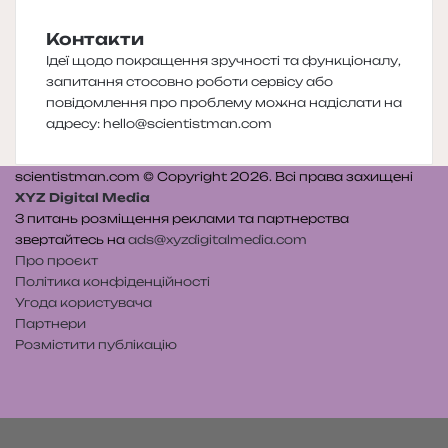
Контакти
Ідеї щодо покращення зручності та функціоналу,
запитання стосовно роботи сервісу або
повідомлення про проблему можна надіслати на
адресу:
hello@scientistman.com
scientistman.com © Copyright 2026. Всі права захищені
XYZ Digital Media
З питань розміщення реклами та партнерства
звертайтесь на
ads@xyzdigitalmedia.com
Про проєкт
Політика конфіденційності
Угода користувача
Партнери
Розмістити публікацію
Telegram
Patreon
RSS
e-
Читайте