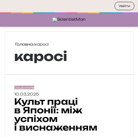
Увійти
Меню
П
Головна
/
каросі
каросі
К
Соціологія
у
10.03.2025
Культ праці
л
ь
в Японії: між
т
успіхом
п
і виснаженням
р
а