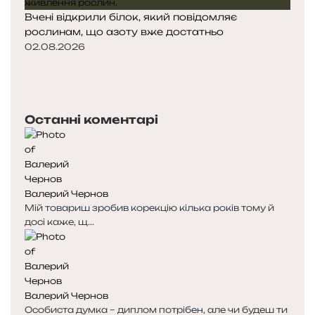
Вчені відкрили білок, який повідомляє
рослинам, що азоту вже достатньо
02.08.2026
П
о
Н
п
а
е
с
Останні коментарі
р
т
е
у
д
п
н
н
я
а
Валерий Чернов
с
с
Мій товариш зробив корекцію кілька років тому й
т
т
досі каже, щ...
о
о
р
р
і
і
н
н
к
к
Валерий Чернов
а
а
Особиста думка – диплом потрібен, але чи будеш ти