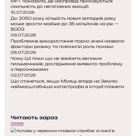
МРТ показала, де насправді приховується
схильність до негативних емоцій
в
10.07.2026
До 2050 року кількість нових випадків раку
и
може зрости майже до 35 мільйонів на рік —
с
ВООЗ
н
09.07.2026
а
Проблемне використання порно: вчені назвали
ж
фактори ризику та пояснили роль психіки
е
06.07.2026
н
Чому ШІ поки що не замінить великих
н
письменників: дослідження виявило проблему
з персонажами
я
02.07.2026
м
Що станеться, якщо Місяць впаде на Землю:
наймасштабніша катастрофа в історії планети
П
о
Н
п
а
е
с
Читають зараз
р
т
е
у
Фізика
д
п