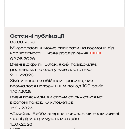
ц
і
в
Я
п
Останні публікації
о
06.08.2026
н
Мікропластик може впливати на гормони під
і
час вагітності — нове дослідження
НОВЕ
ї
02.08.2026
:
Вчені відкрили білок, який повідомляє
м
рослинам, що азоту вже достатньо
і
29.07.2026
ж
Хіміки вперше обійшли правило, яке
вважалося непорушним понад 100 років
у
17.07.2026
с
Вчені пояснили, як слони спілкуються на
п
відстані понад 10 кілометрів
і
16.07.2026
х
«Джеймс Вебб» вперше показав, як надмасивні
о
чорні діри отримують матерію
м
15.07.2026
і