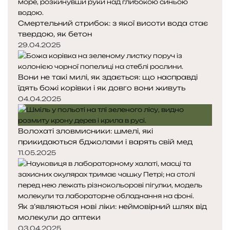
н
н
я
а
Смертельний стрибок: з якої висоти вода стає
с
с
твердою, як бетон
т
т
о
о
29.04.2025
р
р
і
і
Вони не такі милі, як здається: що насправді
н
н
їдять божі корівки і як довго вони живуть
к
к
а
а
04.04.2025
Волохаті зловмисники: шмелі, які
прикидаються бджолами і варять свій мед
11.05.2025
Як з’являються нові ліки: неймовірний шлях від
молекули до аптеки
03.04.2025