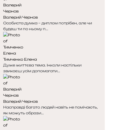
н
н
к
к
Валерий Чернов
а
а
Особиста думка – диплом потрібен, але чи
будеш ти по ньому п...
Тимченко Елена
Дуже життєва тема. Інколи настільки
звикаєш усім допомагати...
Валерий Чернов
Насправді багато людей навіть не помічають,
як можуть образи...