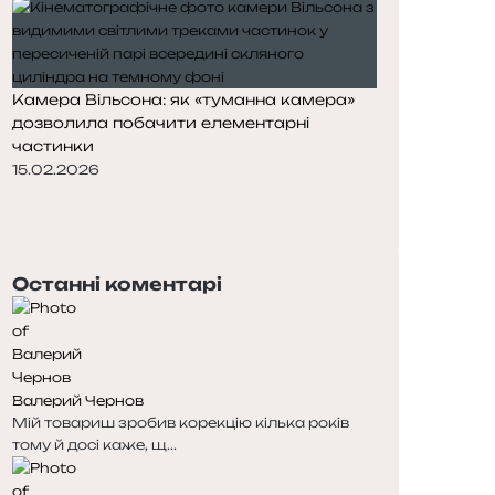
Камера Вільсона: як «туманна камера»
дозволила побачити елементарні
частинки
15.02.2026
П
о
Н
п
а
е
с
Останні коментарі
р
т
е
у
д
п
н
н
я
а
Валерий Чернов
с
с
Мій товариш зробив корекцію кілька років
т
т
тому й досі каже, щ...
о
о
р
р
і
і