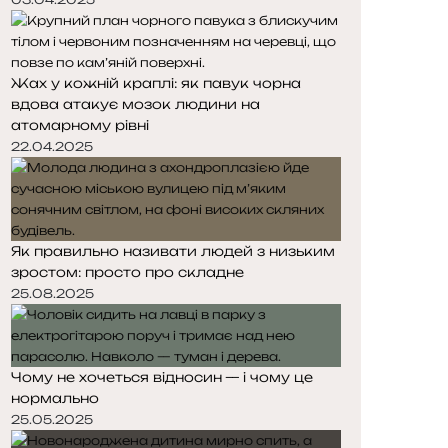
Жах у кожній краплі: як павук чорна
вдова атакує мозок людини на
атомарному рівні
22.04.2025
Як правильно називати людей з низьким
зростом: просто про складне
25.08.2025
Чому не хочеться відносин — і чому це
нормально
25.05.2025