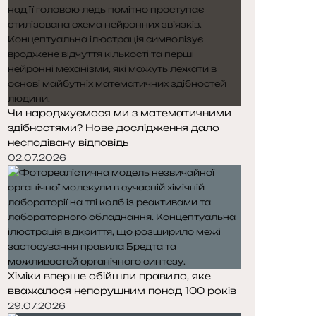
Чи народжуємося ми з математичними
здібностями? Нове дослідження дало
несподівану відповідь
02.07.2026
Хіміки вперше обійшли правило, яке
вважалося непорушним понад 100 років
29.07.2026