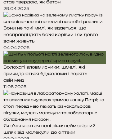
стає твердою, як бетон
т
т
о
о
29.04.2025
р
р
і
і
Вони не такі милі, як здається: що
н
н
насправді їдять божі корівки і як довго
к
к
вони живуть
а
а
04.04.2025
Волохаті зловмисники: шмелі, які
прикидаються бджолами і варять
свій мед
11.05.2025
Як з’являються нові ліки: неймовірний
шлях від молекули до аптеки
03.04.2025