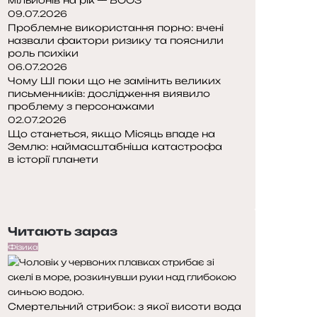
09.07.2026
Проблемне використання порно: вчені
назвали фактори ризику та пояснили
роль психіки
06.07.2026
Чому ШІ поки що не замінить великих
письменників: дослідження виявило
проблему з персонажами
02.07.2026
Що станеться, якщо Місяць впаде на
Землю: наймасштабніша катастрофа
в історії планети
П
о
Н
п
а
е
с
Читають зараз
р
т
е
у
Фізика
д
п
н
н
я
а
Смертельний стрибок: з якої висоти вода
с
с