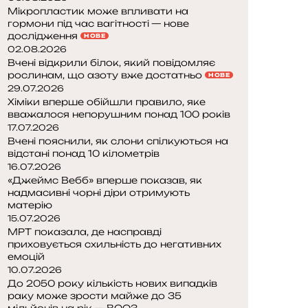
Мікропластик може впливати на
гормони під час вагітності — нове
дослідження
НОВЕ
02.08.2026
Вчені відкрили білок, який повідомляє
рослинам, що азоту вже достатньо
НОВЕ
29.07.2026
Хіміки вперше обійшли правило, яке
вважалося непорушним понад 100 років
17.07.2026
Вчені пояснили, як слони спілкуються на
відстані понад 10 кілометрів
16.07.2026
«Джеймс Вебб» вперше показав, як
надмасивні чорні діри отримують
матерію
15.07.2026
МРТ показала, де насправді
приховується схильність до негативних
емоцій
10.07.2026
До 2050 року кількість нових випадків
раку може зрости майже до 35
мільйонів на рік — ВООЗ