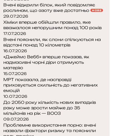
Вчені відкрили білок, який повідомляє
рослинам, що азоту вже достатньо
НОВЕ
29.07.2026
Хіміки вперше обійшли правило, яке
вважалося непорушним понад 100 років
17.07.2026
Вчені пояснили, як слони спілкуються на
відстані понад 10 кілометрів
16.07.2026
«Джеймс Вебб» вперше показав, як
надмасивні чорні діри отримують
матерію
15.07.2026
МРТ показала, де насправді
приховується схильність до негативних
емоцій
10.07.2026
До 2050 року кількість нових випадків
раку може зрости майже до 35
мільйонів на рік — ВООЗ
09.07.2026
Проблемне використання порно: вчені
назвали фактори ризику та пояснили
роль психіки