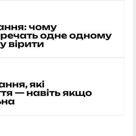
ання: чому
речать одне одному
му вірити
ння, які
я — навіть якщо
ьна