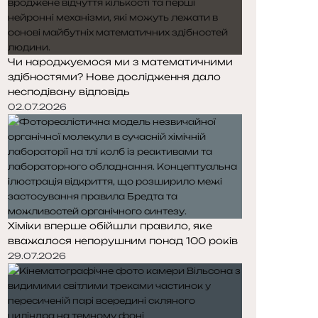
Чи народжуємося ми з математичними
здібностями? Нове дослідження дало
несподівану відповідь
02.07.2026
Хіміки вперше обійшли правило, яке
вважалося непорушним понад 100 років
29.07.2026