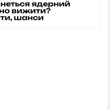
анеться ядерний
ьно вижити?
ти, шанси