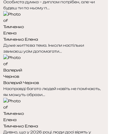
Особиста думка – диплом потрібен, але чи
будеш ти по ньому п...
Тимченко Елена
Дуже життєва тема. Інколи настільки
звикаєш усім допомагати...
Валерий Чернов
Насправді багато людей навіть не помічають,
як можуть образи...
Тимченко Елена
Дивно, що у 2026 році люди досі вірять у