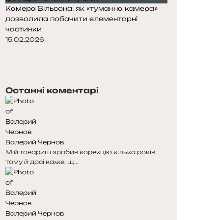
Камера Вільсона: як «туманна камера»
дозволила побачити елементарні
частинки
15.02.2026
П
о
Н
п
а
е
с
Останні коментарі
р
т
е
у
д
п
н
н
я
а
Валерий Чернов
с
с
Мій товариш зробив корекцію кілька років
т
т
тому й досі каже, щ...
о
о
р
р
і
і
н
н
к
к
Валерий Чернов
а
а