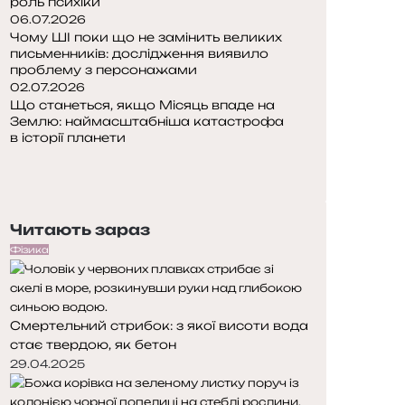
роль психіки
06.07.2026
Чому ШІ поки що не замінить великих
письменників: дослідження виявило
проблему з персонажами
02.07.2026
Що станеться, якщо Місяць впаде на
Землю: наймасштабніша катастрофа
в історії планети
П
о
Н
п
а
е
с
Читають зараз
р
т
е
у
Фізика
д
п
н
н
я
а
Смертельний стрибок: з якої висоти вода
с
с
стає твердою, як бетон
т
т
о
о
29.04.2025
р
р
і
і