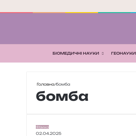
БІОМЕДИЧНІ НАУКИ
ГЕОНАУКИ
Головна
/
бомба
бомба
Щ
Фізика
о
02.04.2025