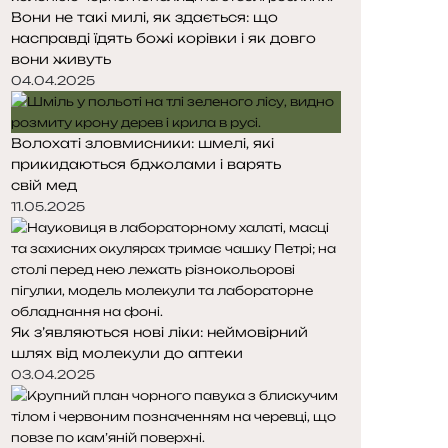
Вони не такі милі, як здається: що
н
н
насправді їдять божі корівки і як довго
к
к
вони живуть
а
а
04.04.2025
Волохаті зловмисники: шмелі, які
прикидаються бджолами і варять
свій мед
11.05.2025
Як з’являються нові ліки: неймовірний
шлях від молекули до аптеки
03.04.2025