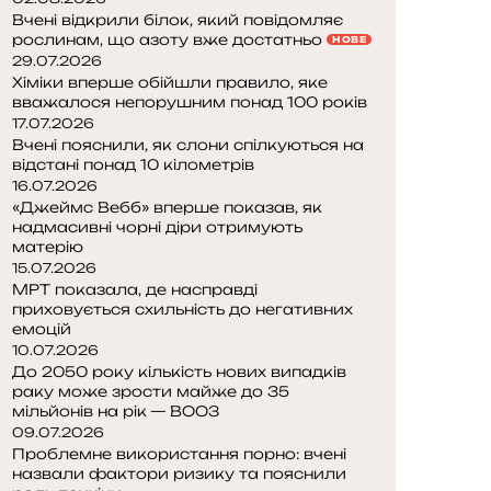
Вчені відкрили білок, який повідомляє
рослинам, що азоту вже достатньо
НОВЕ
29.07.2026
Хіміки вперше обійшли правило, яке
вважалося непорушним понад 100 років
17.07.2026
Вчені пояснили, як слони спілкуються на
відстані понад 10 кілометрів
16.07.2026
«Джеймс Вебб» вперше показав, як
надмасивні чорні діри отримують
матерію
15.07.2026
МРТ показала, де насправді
приховується схильність до негативних
емоцій
10.07.2026
До 2050 року кількість нових випадків
раку може зрости майже до 35
мільйонів на рік — ВООЗ
09.07.2026
Проблемне використання порно: вчені
назвали фактори ризику та пояснили