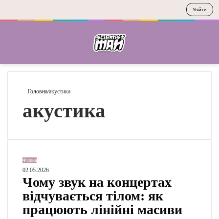
Увійти
Меню
П
Головна
/
акустика
акустика
Ч
Фізика
о
02.05.2026
Чому звук на концертах
м
у
відчувається тілом: як
з
працюють лінійні масиви
в