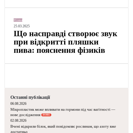
у
к
н
Щ
а
Фізика
о
25.03.2025
к
Що насправді створює звук
н
о
а
н
при відкритті пляшки
с
ц
пива: пояснення фізиків
п
е
р
р
а
т
в
а
д
х
і
в
с
і
т
д
Останні публікації
в
ч
06.08.2026
о
у
Мікропластик може впливати на гормони під час вагітності —
р
в
нове дослідження
НОВЕ
ю
а
02.08.2026
є
Вчені відкрили білок, який повідомляє рослинам, що азоту вже
є
достатньо
з
т