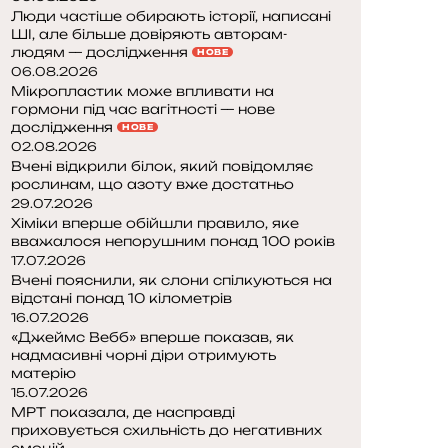
Люди частіше обирають історії, написані
ШІ, але більше довіряють авторам-
людям — дослідження
НОВЕ
06.08.2026
Мікропластик може впливати на
гормони під час вагітності — нове
дослідження
НОВЕ
02.08.2026
Вчені відкрили білок, який повідомляє
рослинам, що азоту вже достатньо
29.07.2026
Хіміки вперше обійшли правило, яке
вважалося непорушним понад 100 років
17.07.2026
Вчені пояснили, як слони спілкуються на
відстані понад 10 кілометрів
16.07.2026
«Джеймс Вебб» вперше показав, як
надмасивні чорні діри отримують
матерію
15.07.2026
МРТ показала, де насправді
приховується схильність до негативних
емоцій