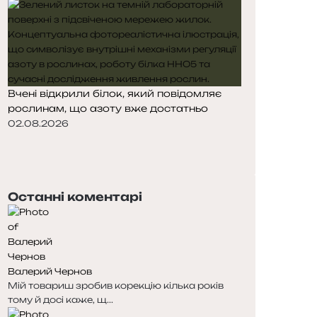
Вчені відкрили білок, який повідомляє
рослинам, що азоту вже достатньо
02.08.2026
П
о
Н
п
а
е
с
Останні коментарі
р
т
е
у
д
п
н
н
я
а
Валерий Чернов
с
с
Мій товариш зробив корекцію кілька років
т
т
тому й досі каже, щ...
о
о
р
р