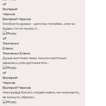
і
і
н
н
к
к
Валерий Чернов
а
а
Особиста думка – диплом потрібен, але чи
будеш ти по ньому п...
Тимченко Елена
Дуже життєва тема. Інколи настільки
звикаєш усім допомагати...
Валерий Чернов
Насправді багато людей навіть не помічають,
як можуть образи...