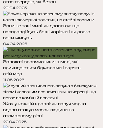
стає твердою, як бетон
т
т
о
о
29.04.2025
р
р
і
і
Вони не такі милі, як здається: що
н
н
насправді їдять божі корівки і як довго
к
к
вони живуть
а
а
04.04.2025
Волохаті зловмисники: шмелі, які
прикидаються бджолами і варять
свій мед
11.05.2025
Жах у кожній краплі: як павук чорна
вдова атакує мозок людини на
атомарному рівні
22.04.2025