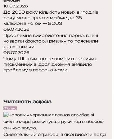
10.07.2026
До 2050 року кількість нових випадків
раку може зрости майже до 35
мільйонів на рік — ВООЗ
09.07.2026
Проблемне використання порно: вчені
назвали фактори ризику та пояснили
роль психіки
06.07.2026
Чому ШІ поки що не замінить великих
письменників: дослідження виявило
проблему з персонажами
П
о
Н
п
а
е
с
Читають зараз
р
т
е
у
Фізика
д
п
н
н
я
а
Смертельний стрибок: з якої висоти вода
с
с