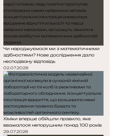
Чи народжуємося ми з математичними
здібностями? Нове дослідження дало
несподівану відповідь
02.07.2026
Хіміки вперше обійшли правило, яке
вважалося непорушним понад 100 років
29.07.2026