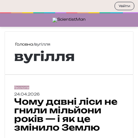
Увійти
Меню
П
Головна
/
вугілля
вугілля
Ч
Геологія
о
24.04.2026
Чому давні ліси не
м
у
гнили мільйони
д
років — і як це
а
змінило Землю
в
н