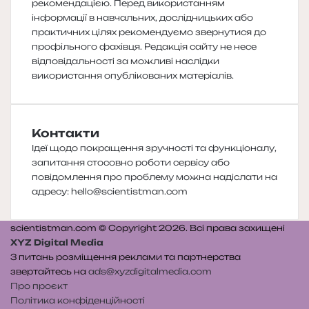
рекомендацією. Перед використанням
інформації в навчальних, дослідницьких або
практичних цілях рекомендуємо звернутися до
профільного фахівця. Редакція сайту не несе
відповідальності за можливі наслідки
використання опублікованих матеріалів.
Контакти
Ідеї щодо покращення зручності та функціоналу,
запитання стосовно роботи сервісу або
повідомлення про проблему можна надіслати на
адресу:
hello@scientistman.com
scientistman.com © Copyright 2026. Всі права захищені
XYZ Digital Media
З питань розміщення реклами та партнерства
звертайтесь на
ads@xyzdigitalmedia.com
Про проєкт
Політика конфіденційності