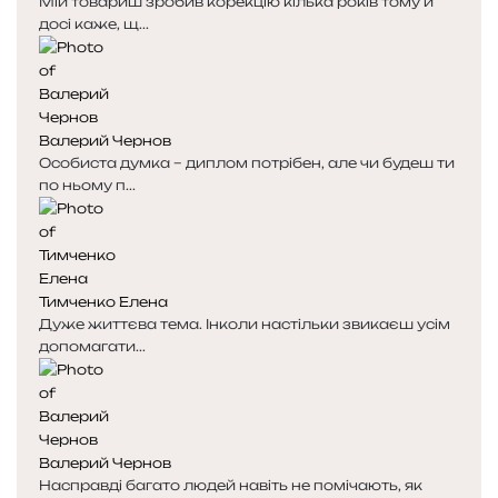
Мій товариш зробив корекцію кілька років тому й
т
т
досі каже, щ...
о
о
р
р
і
і
н
н
к
к
Валерий Чернов
а
а
Особиста думка – диплом потрібен, але чи будеш ти
по ньому п...
Тимченко Елена
Дуже життєва тема. Інколи настільки звикаєш усім
допомагати...
Валерий Чернов
Насправді багато людей навіть не помічають, як