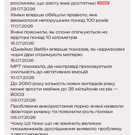
к
рослинам, що азоту вже достатньо
НОВЕ
к
а
29.07.2026
і
р
Хіміки вперше обійшли правило, яке
в
вважалося непорушним понад 100 років
т
17.07.2026
о
—
Вчені пояснили, як слони спілкуються на
п
відстані понад 10 кілометрів
л
16.07.2026
і
я
«Джеймс Вебб» вперше показав, як надмасивні
:
чорні діри отримують матерію
я
т
15.07.2026
к
р
МРТ показала, де насправді приховується
ц
і
схильність до негативних емоцій
е
о
10.07.2026
з
До 2050 року кількість нових випадків раку
,
м
може зрости майже до 35 мільйонів на рік —
я
і
ВООЗ
к
09.07.2026
н
е
Проблемне використання порно: вчені назвали
и
м
фактори ризику та пояснили роль психіки
л
о
06.07.2026
о
ж
Чому ШІ поки що не замінить великих
З
е
письменників: дослідження виявило проблему
е
з персонажами
в