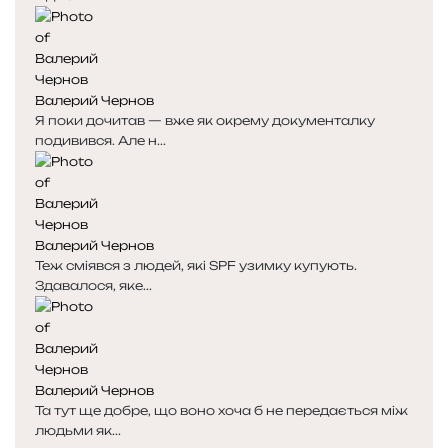
Валерий Чернов
Я поки дочитав — вже як окрему документалку
подивився. Але н...
Валерий Чернов
Теж сміявся з людей, які SPF узимку купують.
Здавалося, яке...
Валерий Чернов
Та тут ще добре, що воно хоча б не передається між
людьми як...