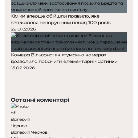
Хіміки вперше обійшли правило, яке
вважалося непорушним понад 100 років
29.07.2026
Камера Вільсона: як «туманна камера»
дозволила побачити елементарні частинки
15.02.2026
П
о
Н
п
а
е
с
Останні коментарі
р
т
е
у
д
п
н
н
я
а
Валерий Чернов
с
с