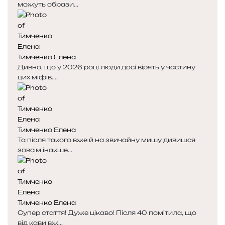
можуть образи...
Тимченко Елена
Дивно, що у 2026 році люди досі вірять у частину
цих міфів....
Тимченко Елена
Та після такого вже й на звичайну мишу дивишся
зовсім інакше...
Тимченко Елена
Супер стаття! Дуже цікаво! Після 40 помітила, що
від кави вж...