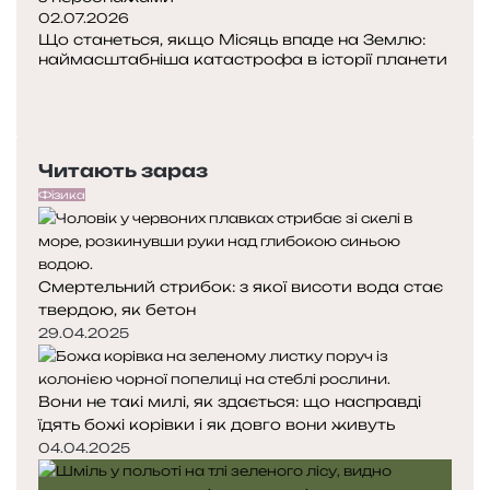
м
02.07.2026
а
л
Що станеться, якщо Місяць впаде на Землю:
с
ю
наймасштабніша катастрофа в історії планети
П
у
о
Н
б
п
а
и
е
с
т
Читають зараз
р
т
и
е
у
Фізика
д
п
н
н
я
а
Смертельний стрибок: з якої висоти вода стає
с
с
твердою, як бетон
т
т
о
о
29.04.2025
р
р
і
і
Вони не такі милі, як здається: що насправді
н
н
їдять божі корівки і як довго вони живуть
к
к
а
а
04.04.2025