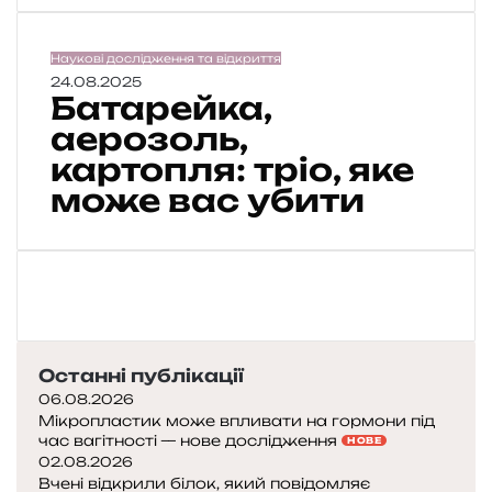
і
л
і
Б
Наукові дослідження та відкриття
с
а
24.08.2025
и
Батарейка,
т
н
а
аерозоль,
е
р
картопля: тріо, яке
г
е
н
може вас убити
й
и
к
л
а
и
,
м
а
і
е
л
р
ь
о
Останні публікації
й
з
о
06.08.2026
о
н
Мікропластик може впливати на гормони під
л
час вагітності — нове дослідження
и
НОВЕ
ь
02.08.2026
р
,
Вчені відкрили білок, який повідомляє
о