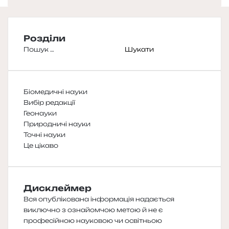
Розділи
Пошук:
Біомедичні науки
Вибір редакції
Геонауки
Природничі науки
Точні науки
Це цікаво
Дисклеймер
Вся опублікована інформація надається
виключно з ознайомчою метою й не є
професійною науковою чи освітньою