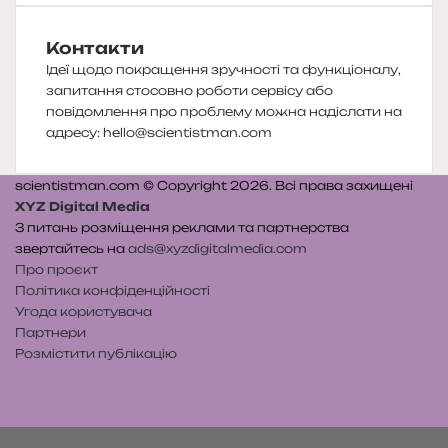
Контакти
Ідеї щодо покращення зручності та функціоналу,
запитання стосовно роботи сервісу або
повідомлення про проблему можна надіслати на
адресу:
hello@scientistman.com
scientistman.com © Copyright 2026. Всі права захищені
XYZ Digital Media
З питань розміщення реклами та партнерства
звертайтесь на
ads@xyzdigitalmedia.com
Про проєкт
Політика конфіденційності
Угода користувача
Партнери
Розмістити публікацію
Telegram
Patreon
RSS
e-
Читайте