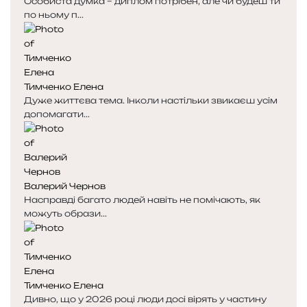
Особиста думка – диплом потрібен, але чи будеш ти
по ньому п...
Тимченко Елена
Дуже життєва тема. Інколи настільки звикаєш усім
допомагати...
Валерий Чернов
Насправді багато людей навіть не помічають, як
можуть образи...
Тимченко Елена
Дивно, що у 2026 році люди досі вірять у частину