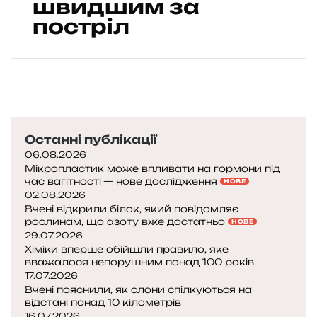
швидшим за
к
а
постріл
-
б
о
г
о
м
о
Останні публікації
л
:
06.08.2026
м
Мікропластик може впливати на гормони під
час вагітності — нове дослідження
о
НОВЕ
02.08.2026
р
Вчені відкрили білок, який повідомляє
с
рослинам, що азоту вже достатньо
НОВЕ
ь
29.07.2026
к
Хіміки вперше обійшли правило, яке
а
вважалося непорушним понад 100 років
і
17.07.2026
с
Вчені пояснили, як слони спілкуються на
т
відстані понад 10 кілометрів
16.07.2026
о