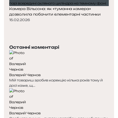
Камера Вільсона: як «туманна камера»
дозволила побачити елементарні частинки
15.02.2026
П
о
Н
п
а
е
с
Останні коментарі
р
т
е
у
д
п
н
н
я
а
Валерий Чернов
с
с
Мій товариш зробив корекцію кілька років тому й
т
т
досі каже, щ...
о
о
р
р
і
і
н
н
к
к
Валерий Чернов
а
а