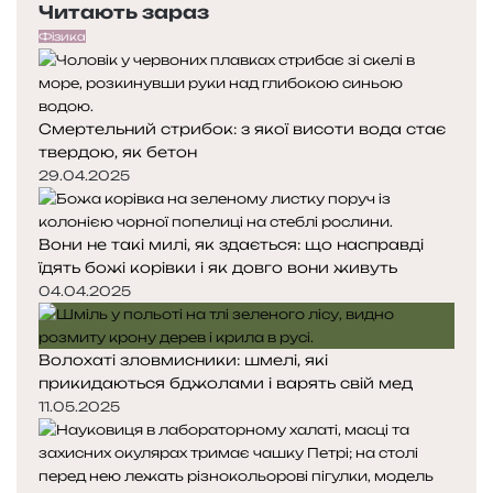
Читають зараз
р
т
с
е
у
т
Фізика
д
п
р
н
н
і
я
а
л
Смертельний стрибок: з якої висоти вода стає
с
с
твердою, як бетон
т
т
о
о
29.04.2025
р
р
і
і
Вони не такі милі, як здається: що насправді
н
н
їдять божі корівки і як довго вони живуть
к
к
а
а
04.04.2025
Волохаті зловмисники: шмелі, які
прикидаються бджолами і варять свій мед
11.05.2025