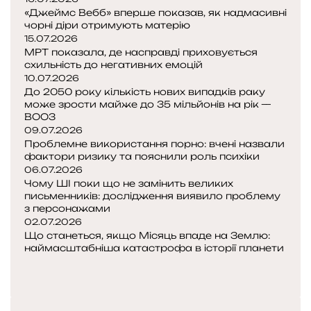
«Джеймс Вебб» вперше показав, як надмасивні
т
чорні діри отримують матерію
а
15.07.2026
з
МРТ показала, де насправді приховується
схильність до негативних емоцій
у
10.07.2026
д
До 2050 року кількість нових випадків раку
а
може зрости майже до 35 мільйонів на рік —
р
ВООЗ
09.07.2026
о
Проблемне використання порно: вчені назвали
м
фактори ризику та пояснили роль психіки
ш
06.07.2026
в
Чому ШІ поки що не замінить великих
и
письменників: дослідження виявило проблему
д
з персонажами
ш
02.07.2026
и
Що станеться, якщо Місяць впаде на Землю:
м
наймасштабніша катастрофа в історії планети
П
з
о
Н
а
п
а
п
е
с
о