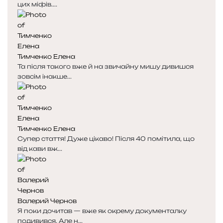
цих міфів....
Тимченко Елена
Та після такого вже й на звичайну мишу дивишся
зовсім інакше...
Тимченко Елена
Супер стаття! Дуже цікаво! Після 40 помітила, що
від кави вж...
Валерий Чернов
Я поки дочитав — вже як окрему документалку
подивився. Але н...