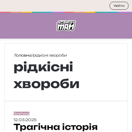
Увійти
Меню
П
Головна
/
рідкісні хвороби
рідкісні
хвороби
Т
Генетика
р
12.03.2025
Трагічна історія
а
г