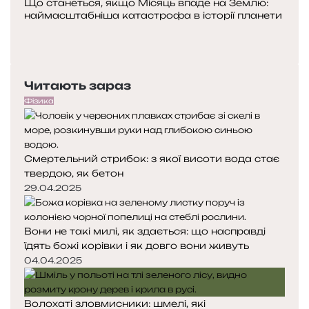
Що станеться, якщо Місяць впаде на Землю:
і
наймасштабніша катастрофа в історії планети
с
П
н
о
Н
е
п
а
г
е
с
е
Читають зараз
р
т
н
е
у
Фізика
е
д
п
т
н
н
и
я
а
ч
Смертельний стрибок: з якої висоти вода стає
с
с
н
твердою, як бетон
т
т
е
о
о
29.04.2025
з
р
р
а
і
і
х
Вони не такі милі, як здається: що насправді
н
н
в
їдять божі корівки і як довго вони живуть
к
к
о
а
а
04.04.2025
р
ю
в
Волохаті зловмисники: шмелі, які
а