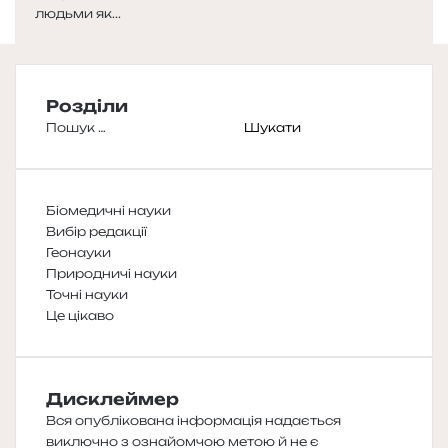
людьми як...
Розділи
Пошук:
Біомедичні науки
Вибір редакції
Геонауки
Природничі науки
Точні науки
Це цікаво
Дисклеймер
Вся опублікована інформація надається
виключно з ознайомчою метою й не є