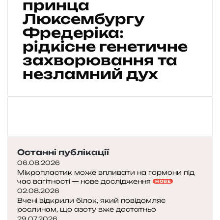
принца
і
Люксембургу
ч
Фредеріка:
н
а
рідкісне генетичне
і
захворювання та
с
незламний дух
т
о
р
і
я
п
р
и
Останні публікації
н
06.08.2026
ц
Мікропластик може впливати на гормони під
а
час вагітності — нове дослідження
НОВЕ
Л
02.08.2026
ю
Вчені відкрили білок, який повідомляє
к
рослинам, що азоту вже достатньо
с
29.07.2026