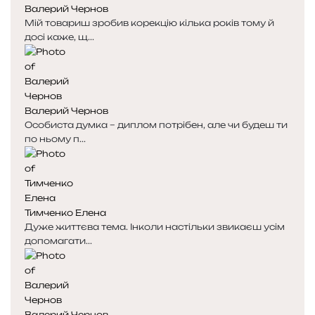
Валерий Чернов
с
с
Мій товариш зробив корекцію кілька років тому й
т
т
досі каже, щ...
о
о
р
р
і
і
н
н
к
к
Валерий Чернов
а
а
Особиста думка – диплом потрібен, але чи будеш ти
по ньому п...
Тимченко Елена
Дуже життєва тема. Інколи настільки звикаєш усім
допомагати...
Валерий Чернов