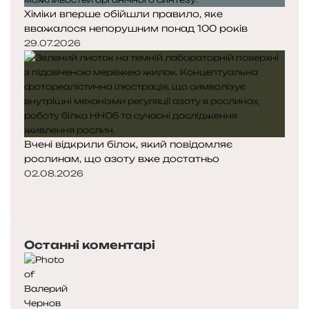
Хіміки вперше обійшли правило, яке
вважалося непорушним понад 100 років
29.07.2026
Вчені відкрили білок, який повідомляє
рослинам, що азоту вже достатньо
02.08.2026
П
о
Н
п
а
е
с
Останні коментарі
р
т
е
у
д
п
н
н
я
а