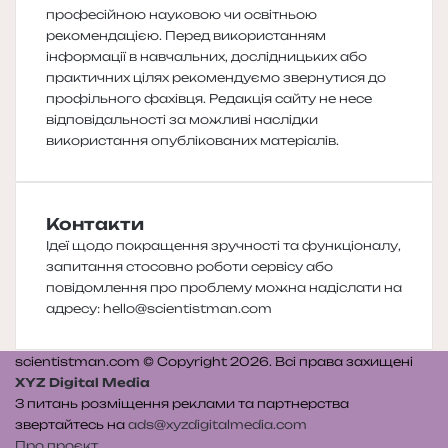
професійною науковою чи освітньою
рекомендацією. Перед використанням
інформації в навчальних, дослідницьких або
практичних цілях рекомендуємо звернутися до
профільного фахівця. Редакція сайту не несе
відповідальності за можливі наслідки
використання опублікованих матеріалів.
Контакти
Ідеї щодо покращення зручності та функціоналу,
запитання стосовно роботи сервісу або
повідомлення про проблему можна надіслати на
адресу:
hello@scientistman.com
scientistman.com © Copyright 2026. Всі права захищені
XYZ Digital Media
З питань розміщення реклами та партнерства
звертайтесь на
ads@xyzdigitalmedia.com
Про проєкт