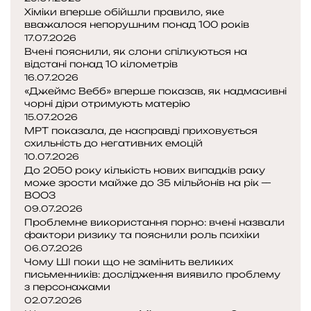
е
Хіміки вперше обійшли правило, яке
вважалося непорушним понад 100 років
м
17.07.2026
б
Вчені пояснили, як слони спілкуються на
у
відстані понад 10 кілометрів
р
16.07.2026
г
«Джеймс Вебб» вперше показав, як надмасивні
у
чорні діри отримують матерію
Ф
15.07.2026
р
МРТ показала, де насправді приховується
е
схильність до негативних емоцій
д
10.07.2026
До 2050 року кількість нових випадків раку
е
може зрости майже до 35 мільйонів на рік —
р
ВООЗ
і
09.07.2026
к
Проблемне використання порно: вчені назвали
а
фактори ризику та пояснили роль психіки
:
06.07.2026
р
Чому ШІ поки що не замінить великих
і
письменників: дослідження виявило проблему
з персонажами
д
02.07.2026
к