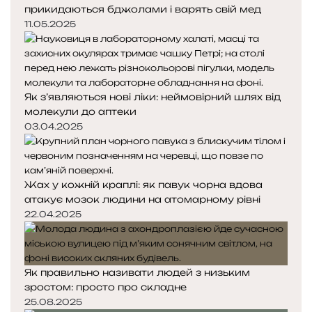
прикидаються бджолами і варять свій мед
н
11.05.2025
н
я
т
а
н
Як з’являються нові ліки: неймовірний шлях від
е
молекули до аптеки
з
03.04.2025
л
а
м
н
Жах у кожній краплі: як павук чорна вдова
и
атакує мозок людини на атомарному рівні
й
22.04.2025
д
у
х
Як правильно називати людей з низьким
зростом: просто про складне
25.08.2025