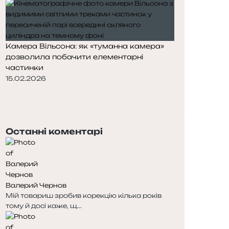
Камера Вільсона: як «туманна камера»
дозволила побачити елементарні
частинки
15.02.2026
П
о
Н
п
а
е
с
Останні коментарі
р
т
е
у
д
п
н
н
я
а
Валерий Чернов
с
с
Мій товариш зробив корекцію кілька років
т
т
тому й досі каже, щ...
о
о
р
р
і
і