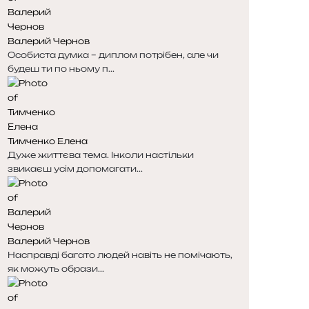
н
н
к
к
Валерий Чернов
а
а
Особиста думка – диплом потрібен, але чи
будеш ти по ньому п...
Тимченко Елена
Дуже життєва тема. Інколи настільки
звикаєш усім допомагати...
Валерий Чернов
Насправді багато людей навіть не помічають,
як можуть образи...