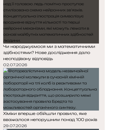
Чи народжуємося ми з математичними
здібностями? Нове дослідження дало
несподівану відповідь
02.07.2026
Хіміки вперше обійшли правило, яке
вважалося непорушним понад 100 років
29.07.2026