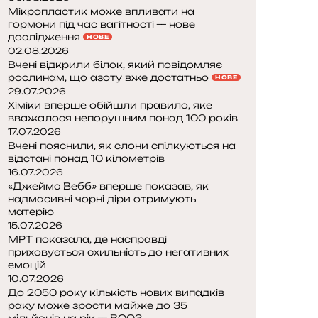
Мікропластик може впливати на
гормони під час вагітності — нове
дослідження
НОВЕ
02.08.2026
Вчені відкрили білок, який повідомляє
рослинам, що азоту вже достатньо
НОВЕ
29.07.2026
Хіміки вперше обійшли правило, яке
вважалося непорушним понад 100 років
17.07.2026
Вчені пояснили, як слони спілкуються на
відстані понад 10 кілометрів
16.07.2026
«Джеймс Вебб» вперше показав, як
надмасивні чорні діри отримують
матерію
15.07.2026
МРТ показала, де насправді
приховується схильність до негативних
емоцій
10.07.2026
До 2050 року кількість нових випадків
раку може зрости майже до 35
мільйонів на рік — ВООЗ