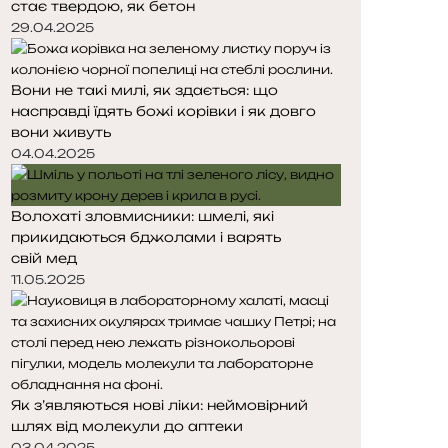
стає твердою, як бетон
т
т
о
о
29.04.2025
р
р
і
і
Вони не такі милі, як здається: що
н
н
насправді їдять божі корівки і як довго
к
к
вони живуть
а
а
04.04.2025
Волохаті зловмисники: шмелі, які
прикидаються бджолами і варять
свій мед
11.05.2025
Як з’являються нові ліки: неймовірний
шлях від молекули до аптеки
03.04.2025