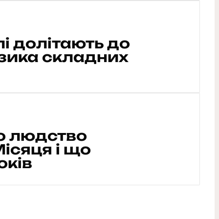
лі долітають до
ізика складних
що людство
ісяця і що
оків