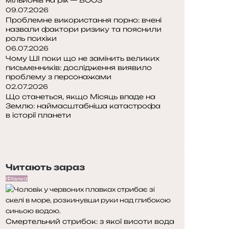
09.07.2026
Проблемне використання порно: вчені
назвали фактори ризику та пояснили
роль психіки
06.07.2026
Чому ШІ поки що не замінить великих
письменників: дослідження виявило
проблему з персонажами
02.07.2026
Що станеться, якщо Місяць впаде на
Землю: наймасштабніша катастрофа
в історії планети
П
о
Н
п
а
е
с
Читають зараз
р
т
е
у
Фізика
д
п
н
н
я
а
Смертельний стрибок: з якої висоти вода
с
с