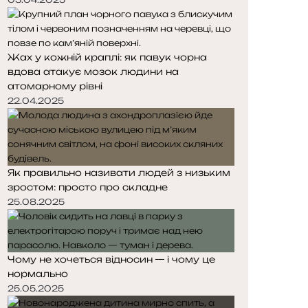
Жах у кожній краплі: як павук чорна
вдова атакує мозок людини на
атомарному рівні
22.04.2025
Як правильно називати людей з низьким
зростом: просто про складне
25.08.2025
Чому не хочеться відносин — і чому це
нормально
25.05.2025