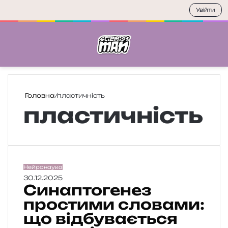
Увійти
Меню
П
Головна
/
пластичність
пластичність
С
Нейронаука
и
30.12.2025
Синаптогенез
н
а
простими словами:
п
що відбувається
т