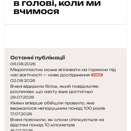
в голові, коли ми
о
г
вчимося
е
н
е
з
п
р
о
Останні публікації
с
т
06.08.2026
и
Мікропластик може впливати на гормони під
час вагітності — нове дослідження
м
НОВЕ
02.08.2026
и
Вчені відкрили білок, який повідомляє
с
рослинам, що азоту вже достатньо
л
29.07.2026
о
Хіміки вперше обійшли правило, яке
в
вважалося непорушним понад 100 років
а
17.07.2026
м
Вчені пояснили, як слони спілкуються на
и
відстані понад 10 кілометрів
16.07.2026
: