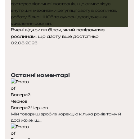
Вчені відкрили білок, який повідомляє
рослинам, що азоту вже достатньо
02.08.2026
П
о
Н
п
а
е
с
Останні коментарі
р
т
е
у
д
п
н
н
я
а
Валерий Чернов
с
с
Мій товариш зробив корекцію кілька років тому й
т
т
досі каже, щ...
о
о
р
р
і
і