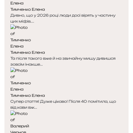
Тимченко Елена
Дивно, що у 2026 році люди досі вірять у частину
цих міфів....
Тимченко Елена
Та після такого вже й на звичайну мишу дивишся
зовсім інакше...
Тимченко Елена
Супер стаття! Дуже цікаво! Після 40 помітила, що
від кави вж...