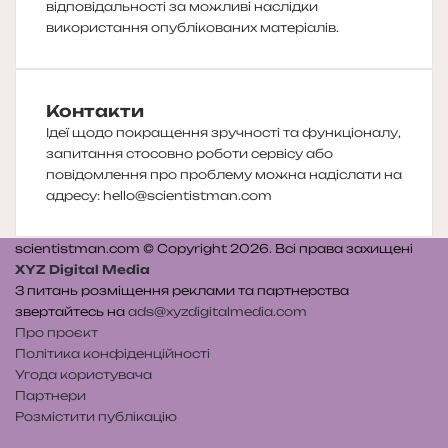
відповідальності за можливі наслідки
використання опублікованих матеріалів.
Контакти
Ідеї щодо покращення зручності та функціоналу,
запитання стосовно роботи сервісу або
повідомлення про проблему можна надіслати на
адресу:
hello@scientistman.com
scientistman.com © Copyright 2026. Всі права захищені
XYZ Digital Media
З питань розміщення реклами та партнерства
звертайтесь на
ads@xyzdigitalmedia.com
Про проєкт
Політика конфіденційності
Угода користувача
Партнери
Розмістити публікацію
Telegram