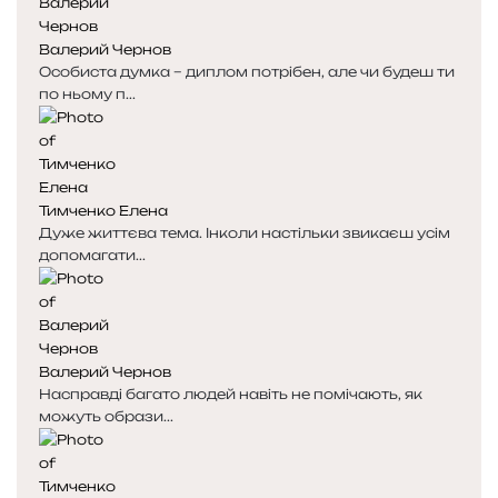
н
н
к
к
Валерий Чернов
а
а
Особиста думка – диплом потрібен, але чи будеш ти
по ньому п...
Тимченко Елена
Дуже життєва тема. Інколи настільки звикаєш усім
допомагати...
Валерий Чернов
Насправді багато людей навіть не помічають, як
можуть образи...