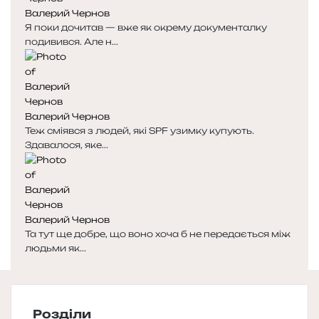
Валерий Чернов
Я поки дочитав — вже як окрему документалку
подивився. Але н...
Валерий Чернов
Теж сміявся з людей, які SPF узимку купують.
Здавалося, яке...
Валерий Чернов
Та тут ще добре, що воно хоча б не передається між
людьми як...
Розділи