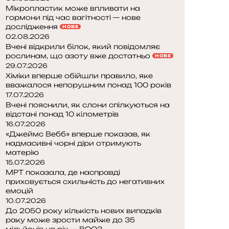
Мікропластик може впливати на
гормони під час вагітності — нове
дослідження
НОВЕ
02.08.2026
Вчені відкрили білок, який повідомляє
рослинам, що азоту вже достатньо
НОВЕ
29.07.2026
Хіміки вперше обійшли правило, яке
вважалося непорушним понад 100 років
17.07.2026
Вчені пояснили, як слони спілкуються на
відстані понад 10 кілометрів
16.07.2026
«Джеймс Вебб» вперше показав, як
надмасивні чорні діри отримують
матерію
15.07.2026
МРТ показала, де насправді
приховується схильність до негативних
емоцій
10.07.2026
До 2050 року кількість нових випадків
раку може зрости майже до 35
мільйонів на рік — ВООЗ