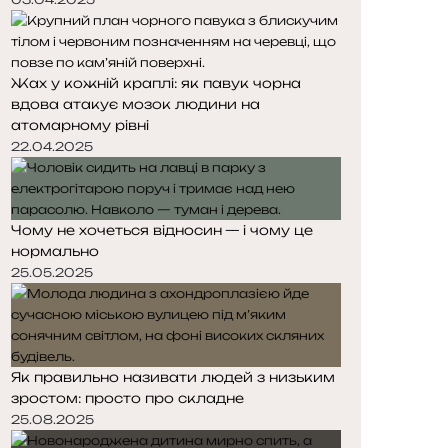
Жах у кожній краплі: як павук чорна
вдова атакує мозок людини на
атомарному рівні
22.04.2025
Чому не хочеться відносин — і чому це
нормально
25.05.2025
Як правильно називати людей з низьким
зростом: просто про складне
25.08.2025