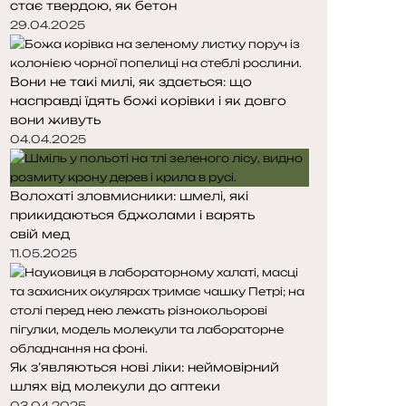
стає твердою, як бетон
т
т
о
о
29.04.2025
р
р
і
і
Вони не такі милі, як здається: що
н
н
насправді їдять божі корівки і як довго
к
к
вони живуть
а
а
04.04.2025
Волохаті зловмисники: шмелі, які
прикидаються бджолами і варять
свій мед
11.05.2025
Як з’являються нові ліки: неймовірний
шлях від молекули до аптеки
03.04.2025