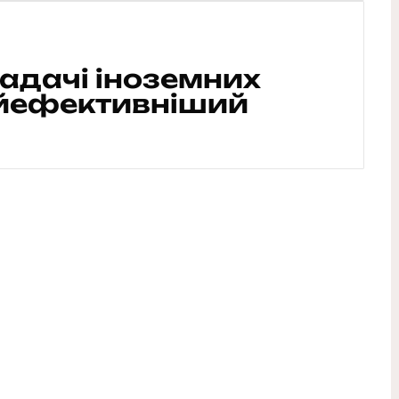
ладачі іноземних
айефективніший
я