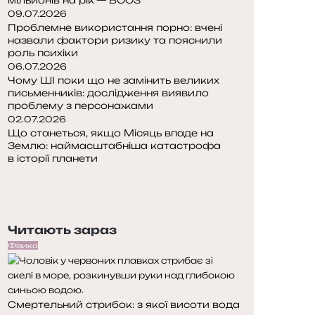
09.07.2026
Проблемне використання порно: вчені
назвали фактори ризику та пояснили
роль психіки
06.07.2026
Чому ШІ поки що не замінить великих
письменників: дослідження виявило
проблему з персонажами
02.07.2026
Що станеться, якщо Місяць впаде на
Землю: наймасштабніша катастрофа
в історії планети
П
о
Н
п
а
е
с
Читають зараз
р
т
е
у
Фізика
д
п
н
н
я
а
Смертельний стрибок: з якої висоти вода
с
с