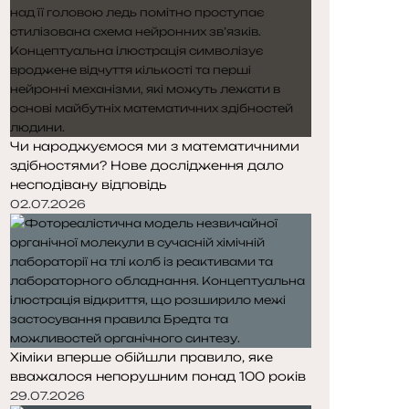
Чи народжуємося ми з математичними
здібностями? Нове дослідження дало
несподівану відповідь
02.07.2026
Хіміки вперше обійшли правило, яке
вважалося непорушним понад 100 років
29.07.2026