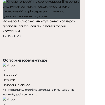
Камера Вільсона: як «туманна камера»
дозволила побачити елементарні
частинки
15.02.2026
П
о
Н
п
а
е
с
Останні коментарі
р
т
е
у
д
п
н
н
я
а
Валерий Чернов
с
с
Мій товариш зробив корекцію кілька років
т
т
тому й досі каже, щ...
о
о
р
р
і
і