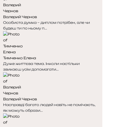
н
н
к
к
Валерий Чернов
а
а
Особиста думка – диплом потрібен, але чи
будеш ти по ньому п...
Тимченко Елена
Дуже життєва тема. Інколи настільки
звикаєш усім допомагати...
Валерий Чернов
Насправді багато людей навіть не помічають,
як можуть образи...