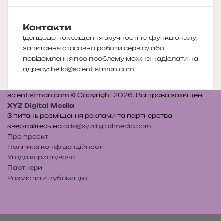
Контакти
Ідеї щодо покращення зручності та функціоналу,
запитання стосовно роботи сервісу або
повідомлення про проблему можна надіслати на
адресу:
hello@scientistman.com
scientistman.com © Copyright 2026. Всі права захищені
XYZ Digital Media
З питань розміщення реклами та партнерства
звертайтесь на
ads@xyzdigitalmedia.com
Про проєкт
Політика конфіденційності
Угода користувача
Партнери
Розмістити публікацію
Telegram
Patreon
RSS
e-
Читайте