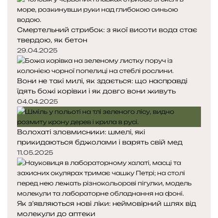
н
н
я
а
Смертельний стрибок: з якої висоти вода стає
с
с
твердою, як бетон
т
т
о
о
29.04.2025
р
р
і
і
Вони не такі милі, як здається: що насправді
н
н
їдять божі корівки і як довго вони живуть
к
к
а
а
04.04.2025
Волохаті зловмисники: шмелі, які
прикидаються бджолами і варять свій мед
11.05.2025
Як з’являються нові ліки: неймовірний шлях від
молекули до аптеки