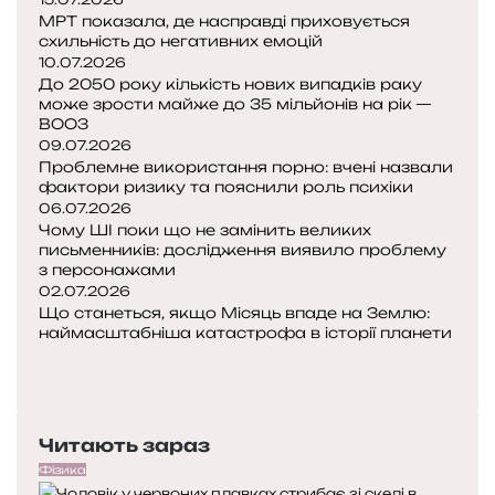
МРТ показала, де насправді приховується
д
схильність до негативних емоцій
к
10.07.2026
р
До 2050 року кількість нових випадків раку
и
може зрости майже до 35 мільйонів на рік —
т
ВООЗ
т
09.07.2026
я
Проблемне використання порно: вчені назвали
в
фактори ризику та пояснили роль психіки
ч
06.07.2026
Чому ШІ поки що не замінить великих
е
письменників: дослідження виявило проблему
н
з персонажами
и
02.07.2026
х
Що станеться, якщо Місяць впаде на Землю:
наймасштабніша катастрофа в історії планети
П
о
Н
п
а
е
с
Читають зараз
р
т
е
у
Фізика
д
п