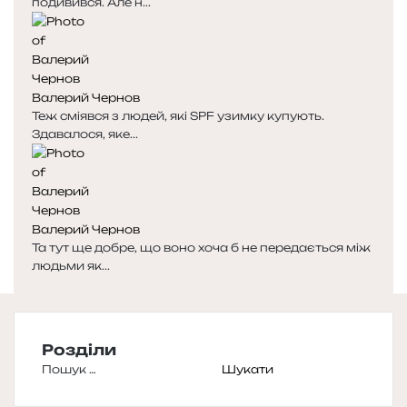
подивився. Але н...
Валерий Чернов
Теж сміявся з людей, які SPF узимку купують.
Здавалося, яке...
Валерий Чернов
Та тут ще добре, що воно хоча б не передається між
людьми як...
Розділи
Пошук: