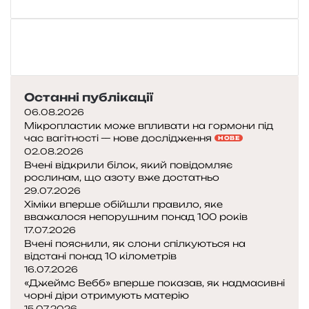
и
л
а
с
я
в
о
Останні публікації
д
06.08.2026
а
Мікропластик може впливати на гормони під
у
час вагітності — нове дослідження
НОВЕ
02.08.2026
В
Вчені відкрили білок, який повідомляє
рослинам, що азоту вже достатньо
с
29.07.2026
е
Хіміки вперше обійшли правило, яке
с
вважалося непорушним понад 100 років
в
17.07.2026
і
Вчені пояснили, як слони спілкуються на
т
відстані понад 10 кілометрів
і
16.07.2026
:
«Джеймс Вебб» вперше показав, як надмасивні
в
чорні діри отримують матерію
і
15.07.2026