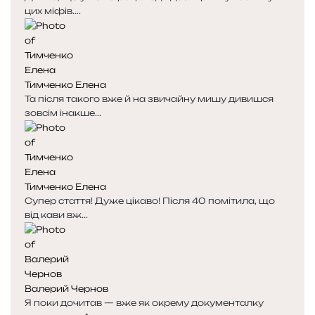
цих міфів....
Тимченко Елена
Та після такого вже й на звичайну мишу дивишся
зовсім інакше...
Тимченко Елена
Супер стаття! Дуже цікаво! Після 40 помітила, що
від кави вж...
Валерий Чернов
Я поки дочитав — вже як окрему документалку