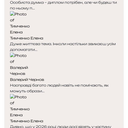
Особиста думка – диплом потрібен, але чи будеш ти
по ньому п...
Тимченко Елена
Дуже життєва тема. Інколи настільки звикаєш усім
допомагати...
Валерий Чернов
Насправді багато людей навіть не помічають, як
можуть образи...
Тимченко Елена
Дивно, що у 2026 році люди досі вірять у частину