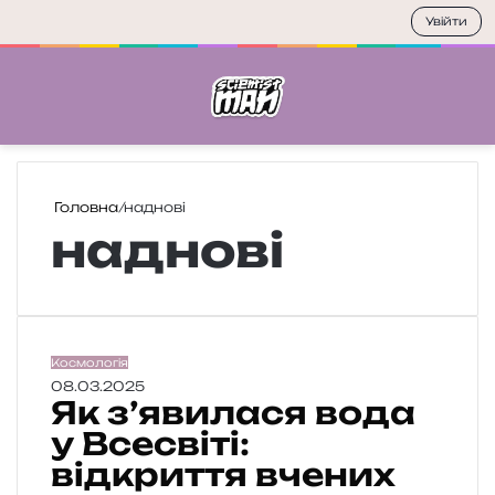
Увійти
Меню
П
Головна
/
наднові
наднові
Я
Космологія
к
08.03.2025
Як з’явилася вода
з
’
у Всесвіті:
я
відкриття вчених
в