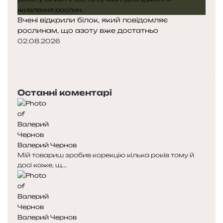
Вчені відкрили білок, який повідомляє
рослинам, що азоту вже достатньо
02.08.2026
П
о
Н
п
а
е
с
Останні коментарі
р
т
е
у
д
п
н
н
я
а
Валерий Чернов
с
с
Мій товариш зробив корекцію кілька років тому й
т
т
досі каже, щ...
о
о
р
р
і
і
н
н
к
к
Валерий Чернов
а
а