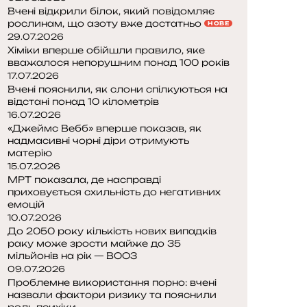
Вчені відкрили білок, який повідомляє
рослинам, що азоту вже достатньо
НОВЕ
29.07.2026
Хіміки вперше обійшли правило, яке
вважалося непорушним понад 100 років
17.07.2026
Вчені пояснили, як слони спілкуються на
відстані понад 10 кілометрів
16.07.2026
«Джеймс Вебб» вперше показав, як
надмасивні чорні діри отримують
матерію
15.07.2026
МРТ показала, де насправді
приховується схильність до негативних
емоцій
10.07.2026
До 2050 року кількість нових випадків
раку може зрости майже до 35
мільйонів на рік — ВООЗ
09.07.2026
Проблемне використання порно: вчені
назвали фактори ризику та пояснили
роль психіки