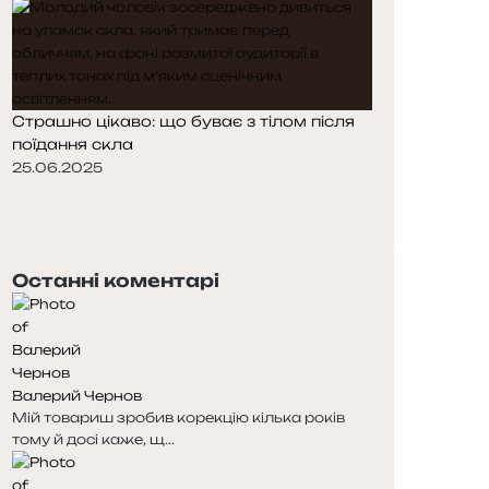
Страшно цікаво: що буває з тілом після
поїдання скла
25.06.2025
П
о
Н
п
а
е
с
Останні коментарі
р
т
е
у
д
п
н
н
я
а
Валерий Чернов
с
с
Мій товариш зробив корекцію кілька років
т
т
тому й досі каже, щ...
о
о
р
р
і
і