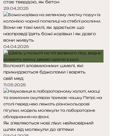
стає твердою, як бетон
т
т
о
о
29.04.2025
р
р
і
і
Вони не такі милі, як здається: що
н
н
насправді їдять божі корівки і як довго
к
к
вони живуть
а
а
04.04.2025
Волохаті зловмисники: шмелі, які
прикидаються бджолами і варять
свій мед
11.05.2025
Як з’являються нові ліки: неймовірний
шлях від молекули до аптеки
03.04.2025