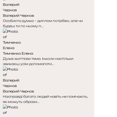
н
н
к
к
Валерий Чернов
а
а
Особиста думка – диплом потрібен, але чи
будеш ти по ньому п...
Тимченко Елена
Дуже життєва тема. Інколи настільки
звикаєш усім допомагати...
Валерий Чернов
Насправді багато людей навіть не помічають,
як можуть образи...