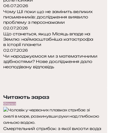
06.07.2026
Чому ШІ поки що не замінить великих
письменників: дослідження виявило
проблему з персонажами
02.07.2026
Що станеться, якщо Місяць впаде на
Землю: наймасштабніша катастрофа
в історії планети
02.07.2026
Чи народжуємося ми з математичними
здібностями? Нове дослідження дало
несподівану відповідь
П
о
Н
п
а
е
с
Читають зараз
р
т
е
у
Фізика
д
п
н
н
я
а
Смертельний стрибок: з якої висоти вода
с
с