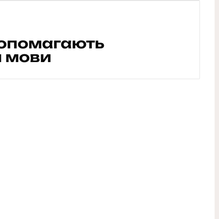
допомагають
и мови