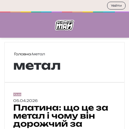
Увійти
Меню
П
Головна
/
метал
метал
П
Хімія
л
05.04.2026
Платина: що це за
а
т
метал і чому він
и
дорожчий за
н