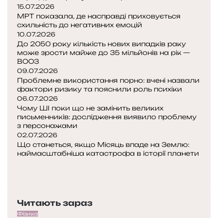
,
15.07.2026
м
г
МРТ показала, де насправді приховується
к
о
схильність до негативних емоцій
у
р
10.07.2026
До 2050 року кількість нових випадків раку
и
може зрости майже до 35 мільйонів на рік —
т
ВООЗ
ь
09.07.2026
і
Проблемне використання порно: вчені назвали
фактори ризику та пояснили роль психіки
з
06.07.2026
а
Чому ШІ поки що не замінить великих
р
письменників: дослідження виявило проблему
з персонажами
я
02.07.2026
д
Що станеться, якщо Місяць впаде на Землю:
ж
наймасштабніша катастрофа в історії планети
а
П
є
о
Н
т
п
а
в
е
с
і
Читають зараз
р
т
й
е
у
Фізика
т