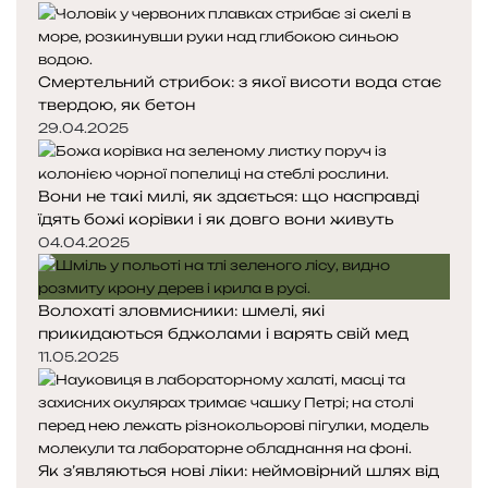
д
п
е
н
н
л
я
а
е
Смертельний стрибок: з якої висоти вода стає
с
с
ф
твердою, як бетон
т
т
о
о
о
29.04.2025
н
р
р
і
і
Вони не такі милі, як здається: що насправді
н
н
їдять божі корівки і як довго вони живуть
к
к
а
а
04.04.2025
Волохаті зловмисники: шмелі, які
прикидаються бджолами і варять свій мед
11.05.2025
Як з’являються нові ліки: неймовірний шлях від