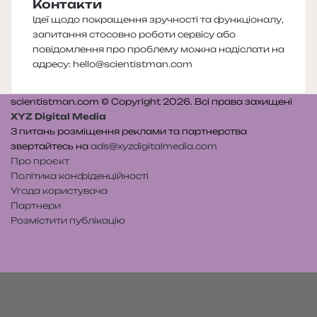
Контакти
Ідеї щодо покращення зручності та функціоналу,
запитання стосовно роботи сервісу або
повідомлення про проблему можна надіслати на
адресу:
hello@scientistman.com
scientistman.com © Copyright 2026. Всі права захищені
XYZ Digital Media
З питань розміщення реклами та партнерства
звертайтесь на
ads@xyzdigitalmedia.com
Про проєкт
Політика конфіденційності
Угода користувача
Партнери
Розмістити публікацію
Telegram
Patreon
RSS
e-
Читайте
mail
нас
на