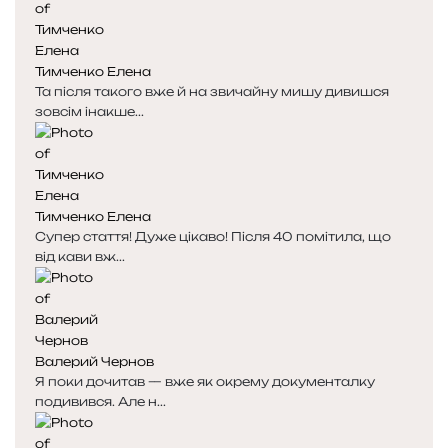
Тимченко Елена
Та після такого вже й на звичайну мишу дивишся
зовсім інакше...
Тимченко Елена
Супер стаття! Дуже цікаво! Після 40 помітила, що
від кави вж...
Валерий Чернов
Я поки дочитав — вже як окрему документалку
подивився. Але н...