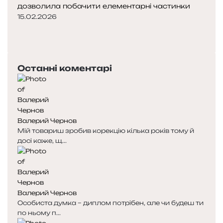
дозволила побачити елементарні частинки
15.02.2026
П
о
Н
п
а
е
с
Останні коментарі
р
т
е
у
д
п
н
н
я
а
Валерий Чернов
с
с
Мій товариш зробив корекцію кілька років тому й
т
т
досі каже, щ...
о
о
р
р
і
і
н
н
к
к
Валерий Чернов
а
а
Особиста думка – диплом потрібен, але чи будеш ти
по ньому п...