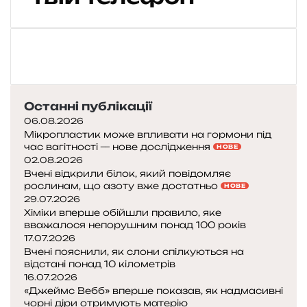
м
и
д
і
й
о
н
м
р
ю
е
о
є
т
ж
в
а
ч
и
л
и
Останні публікації
с
н
й
о
06.08.2026
а
з
т
Мікропластик може впливати на гормони під
З
а
час вагітності — нове дослідження
у
НОВЕ
е
з
02.08.2026
в
м
о
Вчені відкрили білок, який повідомляє
л
л
рослинам, що азоту вже достатньо
л
НОВЕ
і
і
29.07.2026
о
т
:
Хіміки вперше обійшли правило, яке
т
к
вважалося непорушним понад 100 років
н
о
у
17.07.2026
е
і
Вчені пояснили, як слони спілкуються на
т
відстані понад 10 кілометрів
о
16.07.2026
в
н
«Джеймс Вебб» вперше показав, як надмасивні
з
е
чорні діри отримують матерію
и