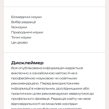
Біомедичні науки
Вибір редакції
Геонауки
Природничі науки
Точні науки
Це цікаво
Дисклеймер
Вся опублікована інформація надається
виключно з ознайомчою метою й не є
професійною науковою чи освітньою
рекомендацією. Перед використанням
інформації в навчальних, дослідницьких або
практичних цілях рекомендуємо звернутися до
профільного фахівця. Редакція сайту не несе
відповідальності за можливі наслідки
використання опублікованих матеріалів.