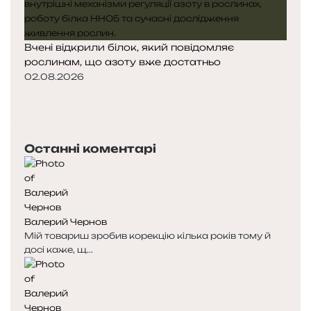
Вчені відкрили білок, який повідомляє
рослинам, що азоту вже достатньо
02.08.2026
П
о
Н
п
а
е
с
Останні коментарі
р
т
е
у
д
п
н
н
я
а
Валерий Чернов
с
с
Мій товариш зробив корекцію кілька років тому й
т
т
досі каже, щ...
о
о
р
р
і
і
н
н
к
к