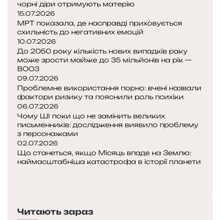
чорні діри отримують матерію
р
15.07.2026
о
МРТ показала, де насправді приховується
к
схильність до негативних емоцій
і
10.07.2026
До 2050 року кількість нових випадків раку
в
може зрости майже до 35 мільйонів на рік —
ВООЗ
—
09.07.2026
Проблемне використання порно: вчені назвали
і
фактори ризику та пояснили роль психіки
06.07.2026
я
Чому ШІ поки що не замінить великих
к
письменників: дослідження виявило проблему
з персонажами
ц
02.07.2026
е
Що станеться, якщо Місяць впаде на Землю:
з
наймасштабніша катастрофа в історії планети
м
П
і
о
Н
н
п
а
и
е
с
л
Читають зараз
р
т
о