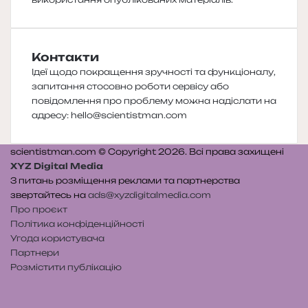
Контакти
Ідеї щодо покращення зручності та функціоналу,
запитання стосовно роботи сервісу або
повідомлення про проблему можна надіслати на
адресу:
hello@scientistman.com
scientistman.com © Copyright 2026. Всі права захищені
XYZ Digital Media
З питань розміщення реклами та партнерства
звертайтесь на
ads@xyzdigitalmedia.com
Про проєкт
Політика конфіденційності
Угода користувача
Партнери
Розмістити публікацію
Telegram
Patreon