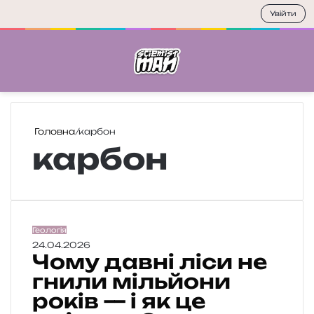
Увійти
Меню
П
Головна
/
карбон
карбон
Ч
Геологія
о
24.04.2026
Чому давні ліси не
м
у
гнили мільйони
д
років — і як це
а