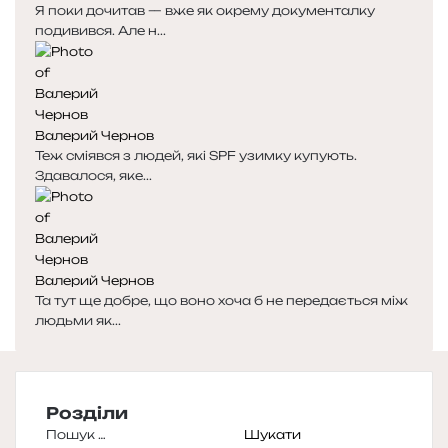
Я поки дочитав — вже як окрему документалку
подивився. Але н...
Валерий Чернов
Теж сміявся з людей, які SPF узимку купують.
Здавалося, яке...
Валерий Чернов
Та тут ще добре, що воно хоча б не передається між
людьми як...
Розділи
Пошук: