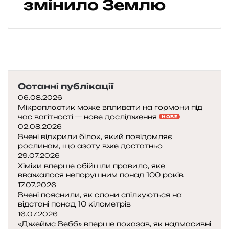
змінило Землю
в
н
і
л
і
с
и
н
Останні публікації
е
06.08.2026
г
Мікропластик може впливати на гормони під
н
час вагітності — нове дослідження
НОВЕ
и
02.08.2026
л
Вчені відкрили білок, який повідомляє
и
рослинам, що азоту вже достатньо
м
29.07.2026
і
Хіміки вперше обійшли правило, яке
вважалося непорушним понад 100 років
л
17.07.2026
ь
Вчені пояснили, як слони спілкуються на
й
відстані понад 10 кілометрів
о
16.07.2026
н
«Джеймс Вебб» вперше показав, як надмасивні
и