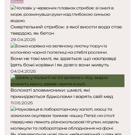
е
у
Фізика
З
д
п
е
н
н
м
я
а
л
Смертельний стрибок: з якої висоти вода стає
с
с
ю
твердою, як бетон
т
т
о
о
29.04.2025
р
р
і
і
Вони не такі милі, як здається: що насправді
н
н
їдять божі корівки і як довго вони живуть
к
к
а
а
04.04.2025
Волохаті зловмисники: шмелі, які
прикидаються бджолами і варять свій мед
11.05.2025
Як з’являються нові ліки: неймовірний шлях від