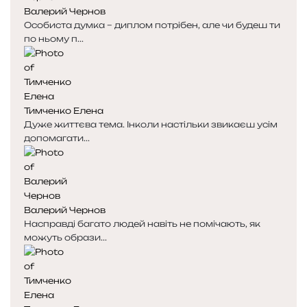
Валерий Чернов
а
а
Особиста думка – диплом потрібен, але чи будеш ти
по ньому п...
Тимченко Елена
Дуже життєва тема. Інколи настільки звикаєш усім
допомагати...
Валерий Чернов
Насправді багато людей навіть не помічають, як
можуть образи...