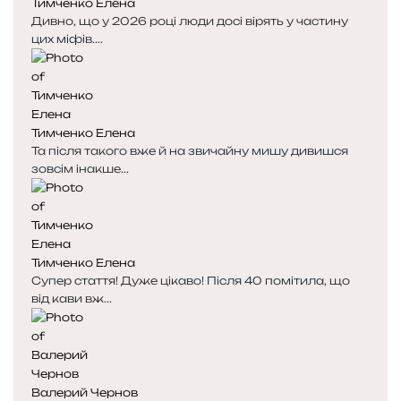
Тимченко Елена
Дивно, що у 2026 році люди досі вірять у частину
цих міфів....
Тимченко Елена
Та після такого вже й на звичайну мишу дивишся
зовсім інакше...
Тимченко Елена
Супер стаття! Дуже цікаво! Після 40 помітила, що
від кави вж...
Валерий Чернов