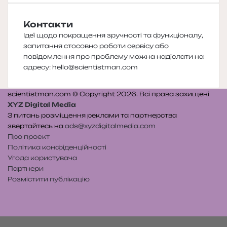
Контакти
Ідеї щодо покращення зручності та функціоналу,
запитання стосовно роботи сервісу або
повідомлення про проблему можна надіслати на
адресу:
hello@scientistman.com
scientistman.com © Copyright 2026. Всі права захищені
XYZ Digital Media
З питань розміщення реклами та партнерства
звертайтесь на
ads@xyzdigitalmedia.com
Про проєкт
Політика конфіденційності
Угода користувача
Партнери
Розмістити публікацію
Telegram
Patreon
RSS
e-
Читайте