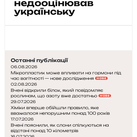
недооцінював
к
л
українську
а
д
н
і
ш
и
х
Останні публікації
м
о
06.08.2026
в
Мікропластик може впливати на гормони під
час вагітності — нове дослідження
с
НОВЕ
02.08.2026
в
Вчені відкрили білок, який повідомляє
і
рослинам, що азоту вже достатньо
НОВЕ
т
29.07.2026
у
Хіміки вперше обійшли правило, яке
вважалося непорушним понад 100 років
—
17.07.2026
Вчені пояснили, як слони спілкуються на
т
відстані понад 10 кілометрів
16.07.2026
и