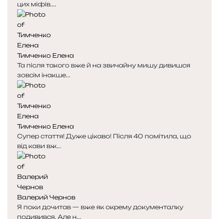
цих міфів....
Тимченко Елена
Та після такого вже й на звичайну мишу дивишся
зовсім інакше...
Тимченко Елена
Супер стаття! Дуже цікаво! Після 40 помітила, що
від кави вж...
Валерий Чернов
Я поки дочитав — вже як окрему документалку
подивився. Але н...