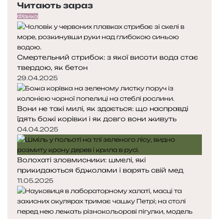
Читають зараз
р
т
ї
е
у
н
Фізика
д
п
с
н
н
ь
я
а
к
Смертельний стрибок: з якої висоти вода стає
с
с
у
твердою, як бетон
т
т
о
о
29.04.2025
р
р
і
і
Вони не такі милі, як здається: що насправді
н
н
їдять божі корівки і як довго вони живуть
к
к
а
а
04.04.2025
Волохаті зловмисники: шмелі, які
прикидаються бджолами і варять свій мед
11.05.2025