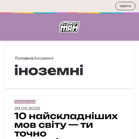
Увійти
Меню
П
Головна
/
іноземні
іноземні
1
Лінгвістика
0
29.05.2025
10 найскладніших
н
а
мов світу — ти
й
точно
с