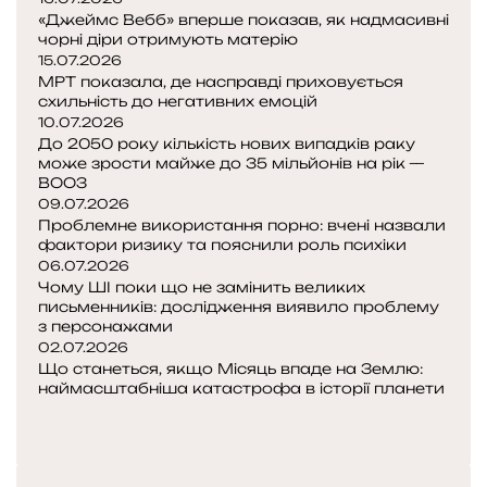
«Джеймс Вебб» вперше показав, як надмасивні
т
чорні діри отримують матерію
о
15.07.2026
ч
МРТ показала, де насправді приховується
н
схильність до негативних емоцій
о
10.07.2026
н
До 2050 року кількість нових випадків раку
е
може зрости майже до 35 мільйонів на рік —
д
ВООЗ
09.07.2026
о
Проблемне використання порно: вчені назвали
о
фактори ризику та пояснили роль психіки
ц
06.07.2026
і
Чому ШІ поки що не замінить великих
н
письменників: дослідження виявило проблему
ю
з персонажами
в
02.07.2026
а
Що станеться, якщо Місяць впаде на Землю:
в
наймасштабніша катастрофа в історії планети
П
у
о
Н
к
п
а
р
е
с
а