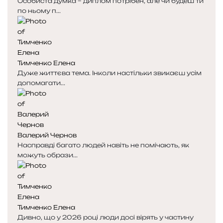
Особиста думка – диплом потрібен, але чи будеш ти
по ньому п...
Тимченко Елена
Дуже життєва тема. Інколи настільки звикаєш усім
допомагати...
Валерий Чернов
Насправді багато людей навіть не помічають, як
можуть образи...
Тимченко Елена
Дивно, що у 2026 році люди досі вірять у частину