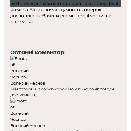
Камера Вільсона: як «туманна камера»
дозволила побачити елементарні частинки
15.02.2026
П
о
Н
п
а
е
с
Останні коментарі
р
т
е
у
д
п
н
н
я
а
Валерий Чернов
с
с
Мій товариш зробив корекцію кілька років тому й
т
т
досі каже, щ...
о
о
р
р
і
і
н
н
к
к
Валерий Чернов
а
а