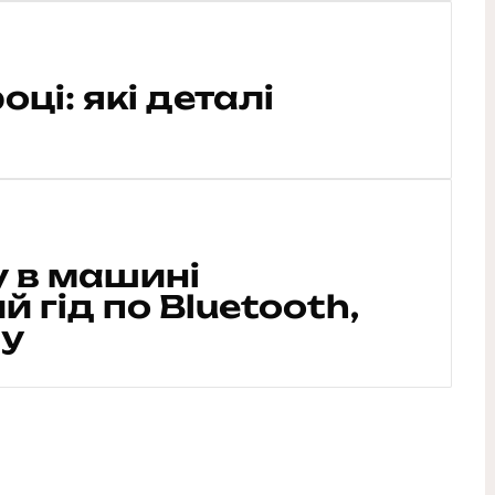
оці: які деталі
у в машині
 гід по Bluetooth,
ay