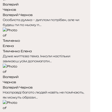
н
н
к
к
Валерий Чернов
а
а
Особиста думка – диплом потрібен, але чи
будеш ти по ньому п...
Тимченко Елена
Дуже життєва тема. Інколи настільки
звикаєш усім допомагати...
Валерий Чернов
Насправді багато людей навіть не помічають,
як можуть образи...