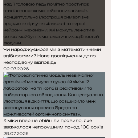
Чи народжуємося ми з математичними
здібностями? Нове дослідження дало
несподівану відповідь
02.07.2026
Хіміки вперше обійшли правило, яке
вважалося непорушним понад 100 років
29.07.2026