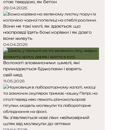
стає твердою, як бетон
т
т
о
о
29.04.2025
р
р
і
і
Вони не такі милі, як здається: що
н
н
насправді їдять божі корівки і як довго
к
к
вони живуть
а
а
04.04.2025
Волохаті зловмисники: шмелі, які
прикидаються бджолами і варять
свій мед
11.05.2025
Як з’являються нові ліки: неймовірний
шлях від молекули до аптеки
03.04.2025