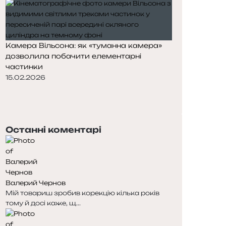
Камера Вільсона: як «туманна камера»
дозволила побачити елементарні
частинки
15.02.2026
П
о
Н
п
а
е
с
Останні коментарі
р
т
е
у
д
п
н
н
я
а
Валерий Чернов
с
с
Мій товариш зробив корекцію кілька років
т
т
тому й досі каже, щ...
о
о
р
р
і
і