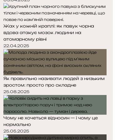
Жах у кожній краплі: як павук чорна
вдова атакує мозок людини на
атомарному рівні
22.04.2025
Як правильно називати людей з низьким
зростом: просто про складне
25.08.2025
Чому не хочеться відносин — і чому це
нормально
25.05.2025