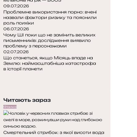
09.07.2026
Проблемне використання порно: вчені
назвали фактори ризику та пояснили
роль психіки
06.07.2026
Чому ШІ поки що не замінить великих
письменників: дослідження виявило
проблему з персонажами
02.07.2026
Що станеться, якщо Місяць впаде на
Землю: наймасштабніша катастрофа
в історії планети
П
о
Н
п
а
е
с
Читають зараз
р
т
е
у
Фізика
д
п
н
н
я
а
Смертельний стрибок: з якої висоти вода
с
с