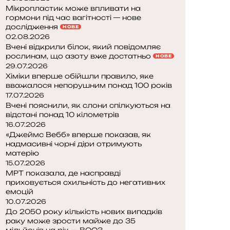
Мікропластик може впливати на
гормони під час вагітності — нове
дослідження
НОВЕ
02.08.2026
Вчені відкрили білок, який повідомляє
рослинам, що азоту вже достатньо
НОВЕ
29.07.2026
Хіміки вперше обійшли правило, яке
вважалося непорушним понад 100 років
17.07.2026
Вчені пояснили, як слони спілкуються на
відстані понад 10 кілометрів
16.07.2026
«Джеймс Вебб» вперше показав, як
надмасивні чорні діри отримують
матерію
15.07.2026
МРТ показала, де насправді
приховується схильність до негативних
емоцій
10.07.2026
До 2050 року кількість нових випадків
раку може зрости майже до 35
мільйонів на рік — ВООЗ