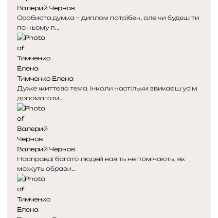
Валерий Чернов
а
а
Особиста думка – диплом потрібен, але чи будеш ти
по ньому п...
Тимченко Елена
Дуже життєва тема. Інколи настільки звикаєш усім
допомагати...
Валерий Чернов
Насправді багато людей навіть не помічають, як
можуть образи...