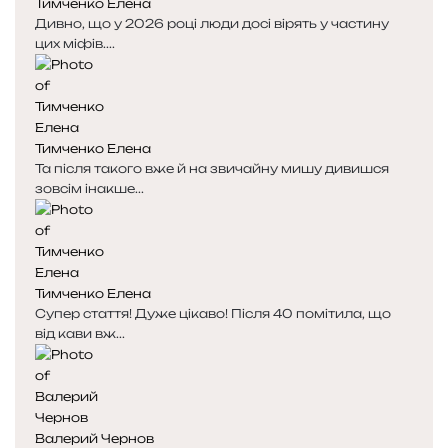
Тимченко Елена
Дивно, що у 2026 році люди досі вірять у частину
цих міфів....
Тимченко Елена
Та після такого вже й на звичайну мишу дивишся
зовсім інакше...
Тимченко Елена
Супер стаття! Дуже цікаво! Після 40 помітила, що
від кави вж...
Валерий Чернов