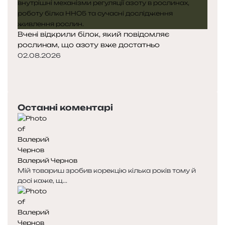
Вчені відкрили білок, який повідомляє
рослинам, що азоту вже достатньо
02.08.2026
П
о
Н
п
а
е
с
Останні коментарі
р
т
е
у
д
п
н
н
я
а
Валерий Чернов
с
с
Мій товариш зробив корекцію кілька років тому й
т
т
досі каже, щ...
о
о
р
р
і
і
н
н
к
к