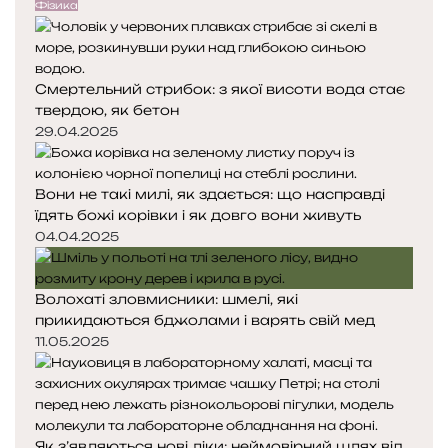
е
у
Фізика
е
д
п
н
н
н
е
я
а
Смертельний стрибок: з якої висоти вода стає
с
с
з
твердою, як бетон
т
т
н
о
о
29.04.2025
а
р
р
в
і
і
)
Вони не такі милі, як здається: що насправді
н
н
їдять божі корівки і як довго вони живуть
к
к
а
а
04.04.2025
Волохаті зловмисники: шмелі, які
прикидаються бджолами і варять свій мед
11.05.2025
Як з’являються нові ліки: неймовірний шлях від