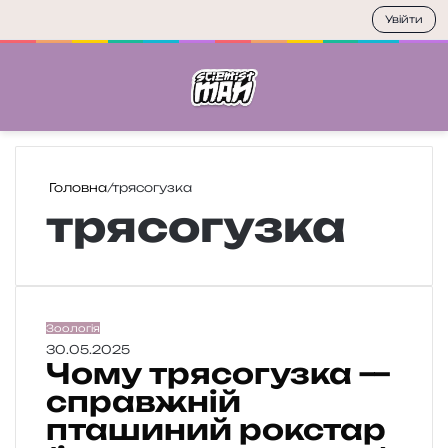
Увійти
Меню
П
Головна
/
трясогузка
трясогузка
Ч
Зоологія
о
30.05.2025
Чому трясогузка —
м
у
справжній
т
пташиний рокстар
р