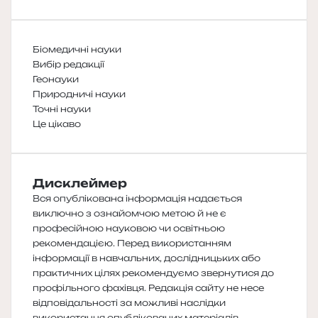
Біомедичні науки
Вибір редакції
Геонауки
Природничі науки
Точні науки
Це цікаво
Дисклеймер
Вся опублікована інформація надається
виключно з ознайомчою метою й не є
професійною науковою чи освітньою
рекомендацією. Перед використанням
інформації в навчальних, дослідницьких або
практичних цілях рекомендуємо звернутися до
профільного фахівця. Редакція сайту не несе
відповідальності за можливі наслідки
використання опублікованих матеріалів.