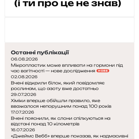
(і ти про це не знав)
я
с
о
г
у
з
к
а
Останні публікації
06.08.2026
—
Мікропластик може впливати на гормони під
час вагітності — нове дослідження
НОВЕ
с
02.08.2026
п
Вчені відкрили білок, який повідомляє
р
рослинам, що азоту вже достатньо
а
29.07.2026
в
Хіміки вперше обійшли правило, яке
вважалося непорушним понад 100 років
ж
17.07.2026
н
Вчені пояснили, як слони спілкуються на
і
відстані понад 10 кілометрів
й
16.07.2026
п
«Джеймс Вебб» вперше показав, як надмасивні
т