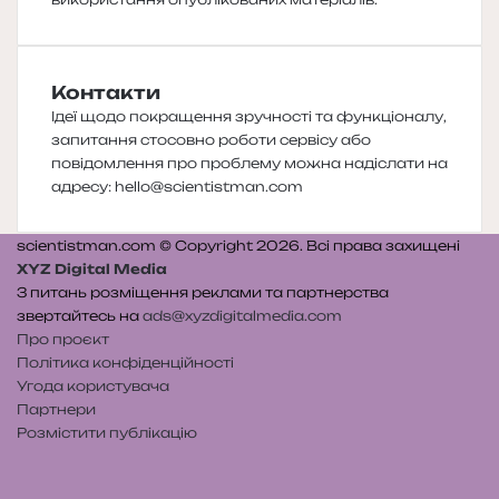
Контакти
Ідеї щодо покращення зручності та функціоналу,
запитання стосовно роботи сервісу або
повідомлення про проблему можна надіслати на
адресу:
hello@scientistman.com
scientistman.com © Copyright 2026. Всі права захищені
XYZ Digital Media
З питань розміщення реклами та партнерства
звертайтесь на
ads@xyzdigitalmedia.com
Про проєкт
Політика конфіденційності
Угода користувача
Партнери
Розмістити публікацію
Telegram
Patreon