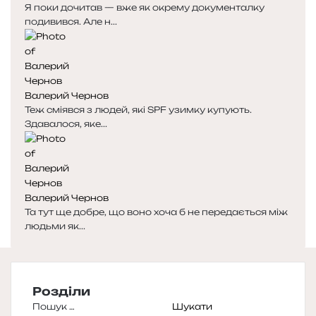
Я поки дочитав — вже як окрему документалку
подивився. Але н...
Валерий Чернов
Теж сміявся з людей, які SPF узимку купують.
Здавалося, яке...
Валерий Чернов
Та тут ще добре, що воно хоча б не передається між
людьми як...
Розділи
Пошук: