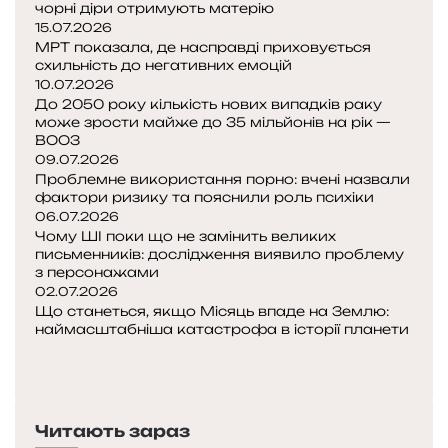
чорні діри отримують матерію
а
15.07.2026
ш
МРТ показала, де насправді приховується
и
схильність до негативних емоцій
н
10.07.2026
До 2050 року кількість нових випадків раку
и
може зрости майже до 35 мільйонів на рік —
й
ВООЗ
р
09.07.2026
о
Проблемне використання порно: вчені назвали
к
фактори ризику та пояснили роль психіки
с
06.07.2026
т
Чому ШІ поки що не замінить великих
а
письменників: дослідження виявило проблему
з персонажами
р
02.07.2026
(
Що станеться, якщо Місяць впаде на Землю:
і
наймасштабніша катастрофа в історії планети
т
П
и
о
Н
п
п
а
р
е
с
о
Читають зараз
р
т
ц