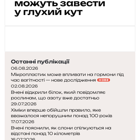
можуть завести
л
о
у глухий кут
п
о
м
и
л
я
є
Останні публікації
т
ь
06.08.2026
с
Мікропластик може впливати на гормони під
час вагітності — нове дослідження
я
НОВЕ
02.08.2026
:
Вчені відкрили білок, який повідомляє
я
рослинам, що азоту вже достатньо
к
29.07.2026
н
Хіміки вперше обійшли правило, яке
а
вважалося непорушним понад 100 років
ш
17.07.2026
і
Вчені пояснили, як слони спілкуються на
в
відстані понад 10 кілометрів
16.07.2026
і