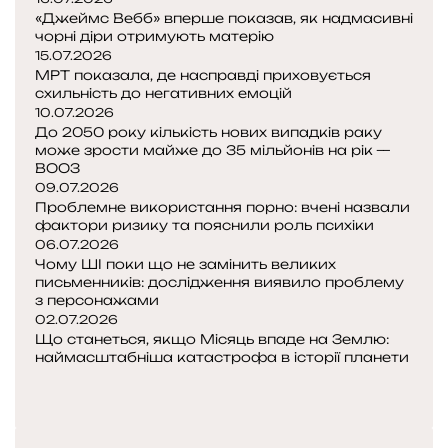
«Джеймс Вебб» вперше показав, як надмасивні
д
чорні діри отримують матерію
ч
15.07.2026
у
МРТ показала, де насправді приховується
т
схильність до негативних емоцій
т
10.07.2026
я
До 2050 року кількість нових випадків раку
м
може зрости майже до 35 мільйонів на рік —
о
ВООЗ
09.07.2026
ж
Проблемне використання порно: вчені назвали
у
фактори ризику та пояснили роль психіки
т
06.07.2026
ь
Чому ШІ поки що не замінить великих
з
письменників: дослідження виявило проблему
а
з персонажами
в
02.07.2026
е
Що станеться, якщо Місяць впаде на Землю:
с
наймасштабніша катастрофа в історії планети
П
т
о
Н
и
п
а
у
е
с