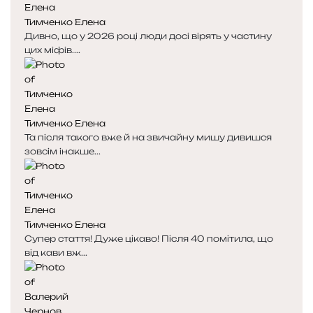
Тимченко Елена
Дивно, що у 2026 році люди досі вірять у частину
цих міфів....
Тимченко Елена
Та після такого вже й на звичайну мишу дивишся
зовсім інакше...
Тимченко Елена
Супер стаття! Дуже цікаво! Після 40 помітила, що
від кави вж...