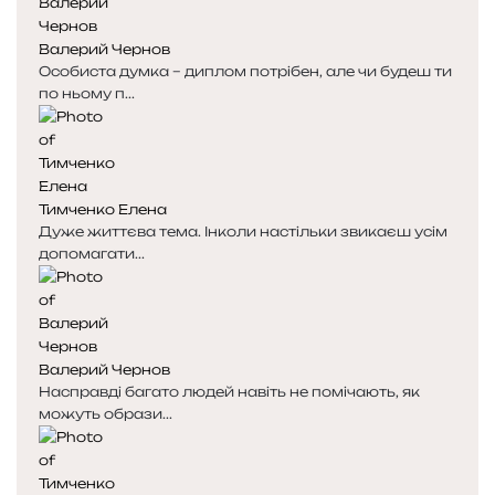
н
н
к
к
Валерий Чернов
а
а
Особиста думка – диплом потрібен, але чи будеш ти
по ньому п...
Тимченко Елена
Дуже життєва тема. Інколи настільки звикаєш усім
допомагати...
Валерий Чернов
Насправді багато людей навіть не помічають, як
можуть образи...