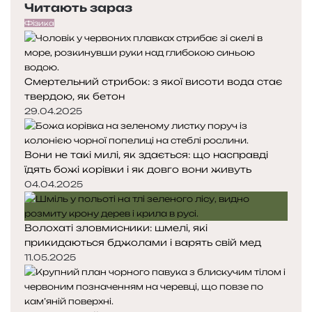
Читають зараз
р
т
г
е
у
л
Фізика
д
п
у
н
н
х
я
а
и
Смертельний стрибок: з якої висоти вода стає
с
с
й
твердою, як бетон
т
т
к
о
о
29.04.2025
у
р
р
т
і
і
Вони не такі милі, як здається: що насправді
н
н
їдять божі корівки і як довго вони живуть
к
к
а
а
04.04.2025
Волохаті зловмисники: шмелі, які
прикидаються бджолами і варять свій мед
11.05.2025