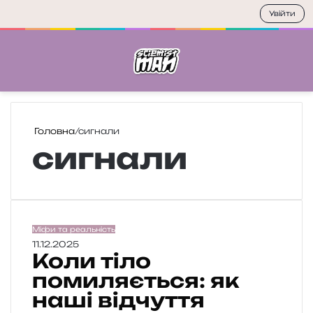
Увійти
Меню
П
Головна
/
сигнали
сигнали
К
Міфи та реальність
о
11.12.2025
Коли тіло
л
и
помиляється: як
т
наші відчуття
і