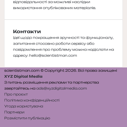
відповідальності за можливі наслідки
використання опублікованих матеріалів.
Контакти
Ідеї щодо покращення зручності та функціоналу,
запитання стосовно роботи сервісу або
повідомлення про проблему можна надіслати на
адресу:
hello@scientistman.com
scientistman.com © Copyright 2026. Всі права захищені
XYZ Digital Media
З питань розміщення реклами та партнерства
звертайтесь на
ads@xyzdigitalmedia.com
Про проєкт
Політика конфіденційності
Угода користувача
Партнери
Розмістити публікацію
Telegram