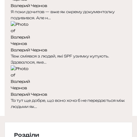
Валерий Чернов
Я поки дочитав — вже як окрему документалку
подивився. Але н...
Валерий Чернов
Теж сміявся з людей, які SPF узимку купують.
Здавалося, яке...
Валерий Чернов
Та тут ще добре, що воно хоча б не передається між
людьми як...
Розділи