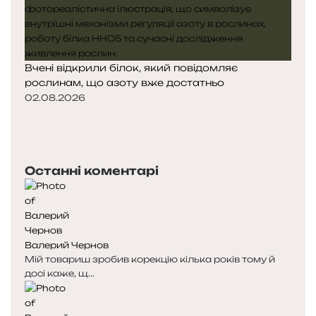
Вчені відкрили білок, який повідомляє
рослинам, що азоту вже достатньо
02.08.2026
П
о
Н
п
а
е
с
Останні коментарі
р
т
е
у
д
п
н
н
я
а
Валерий Чернов
с
с
Мій товариш зробив корекцію кілька років тому й
т
т
досі каже, щ...
о
о
р
р
і
і