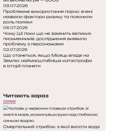
09.07.2026
Проблемне використання порно: вчені
назвали фактори ризику та пояснили
роль психіки
06.07.2026
Чому ШІ поки що не замінить великих
письменників: дослідження виявило
проблему з персонажами
02.07.2026
Що станеться, якщо Місяць впаде на
Землю: наймасштабніша катастрофа
в історії планети
П
о
Н
п
а
е
с
Читають зараз
р
т
е
у
Фізика
д
п
н
н
я
а
Смертельний стрибок: з якої висоти вода
с
с