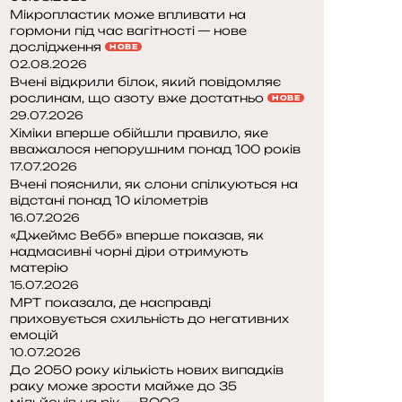
Мікропластик може впливати на
гормони під час вагітності — нове
дослідження
НОВЕ
02.08.2026
Вчені відкрили білок, який повідомляє
рослинам, що азоту вже достатньо
НОВЕ
29.07.2026
Хіміки вперше обійшли правило, яке
вважалося непорушним понад 100 років
17.07.2026
Вчені пояснили, як слони спілкуються на
відстані понад 10 кілометрів
16.07.2026
«Джеймс Вебб» вперше показав, як
надмасивні чорні діри отримують
матерію
15.07.2026
МРТ показала, де насправді
приховується схильність до негативних
емоцій
10.07.2026
До 2050 року кількість нових випадків
раку може зрости майже до 35
мільйонів на рік — ВООЗ