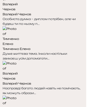
н
н
к
к
Валерий Чернов
а
а
Особиста думка – диплом потрібен, але чи
будеш ти по ньому п...
Тимченко Елена
Дуже життєва тема. Інколи настільки
звикаєш усім допомагати...
Валерий Чернов
Насправді багато людей навіть не помічають,
як можуть образи...