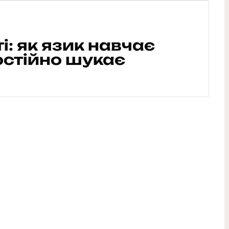
і: як язик навчає
постійно шукає