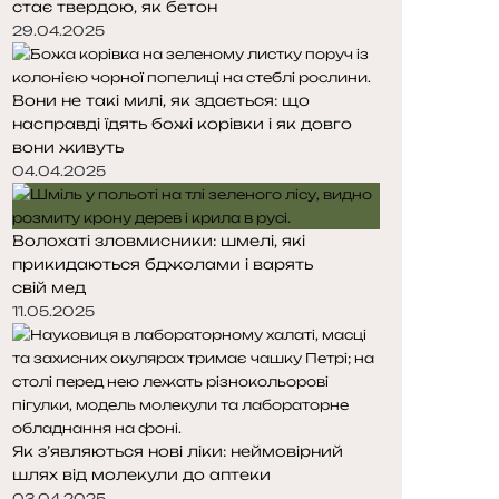
стає твердою, як бетон
т
т
о
о
29.04.2025
р
р
і
і
Вони не такі милі, як здається: що
н
н
насправді їдять божі корівки і як довго
к
к
вони живуть
а
а
04.04.2025
Волохаті зловмисники: шмелі, які
прикидаються бджолами і варять
свій мед
11.05.2025
Як з’являються нові ліки: неймовірний
шлях від молекули до аптеки
03.04.2025