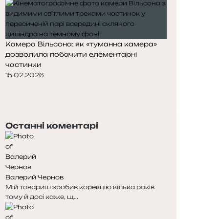
Камера Вільсона: як «туманна камера»
дозволила побачити елементарні
частинки
15.02.2026
П
о
Н
п
а
е
с
Останні коментарі
р
т
е
у
д
п
н
н
я
а
Валерий Чернов
с
с
Мій товариш зробив корекцію кілька років
т
т
тому й досі каже, щ...
о
о
р
р
і
і