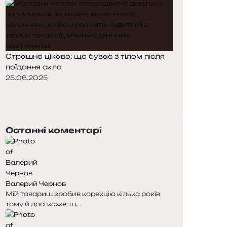
Страшно цікаво: що буває з тілом після
поїдання скла
25.06.2025
П
о
Н
п
а
е
с
Останні коментарі
р
т
е
у
д
п
н
н
я
а
Валерий Чернов
с
с
Мій товариш зробив корекцію кілька років
т
т
тому й досі каже, щ...
о
о
р
р
і
і