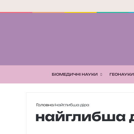
БІОМЕДИЧНІ НАУКИ
ГЕОНАУКИ
Головна
/
найглибша діра
найглибша 