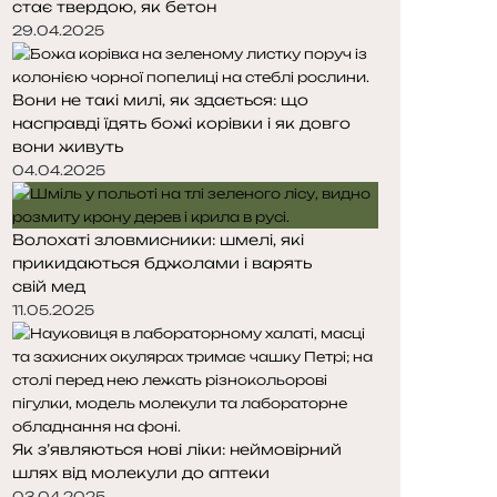
стає твердою, як бетон
т
т
о
о
29.04.2025
р
р
і
і
Вони не такі милі, як здається: що
н
н
насправді їдять божі корівки і як довго
к
к
вони живуть
а
а
04.04.2025
Волохаті зловмисники: шмелі, які
прикидаються бджолами і варять
свій мед
11.05.2025
Як з’являються нові ліки: неймовірний
шлях від молекули до аптеки
03.04.2025