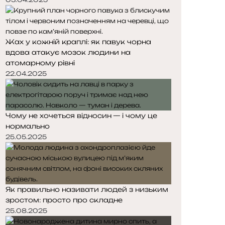
Жах у кожній краплі: як павук чорна
вдова атакує мозок людини на
атомарному рівні
22.04.2025
Чому не хочеться відносин — і чому це
нормально
25.05.2025
Як правильно називати людей з низьким
зростом: просто про складне
25.08.2025