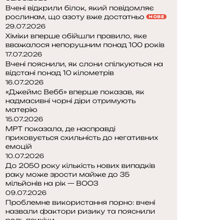
Вчені відкрили білок, який повідомляє
рослинам, що азоту вже достатньо
НОВЕ
29.07.2026
Хіміки вперше обійшли правило, яке
вважалося непорушним понад 100 років
17.07.2026
Вчені пояснили, як слони спілкуються на
відстані понад 10 кілометрів
16.07.2026
«Джеймс Вебб» вперше показав, як
надмасивні чорні діри отримують
матерію
15.07.2026
МРТ показала, де насправді
приховується схильність до негативних
емоцій
10.07.2026
До 2050 року кількість нових випадків
раку може зрости майже до 35
мільйонів на рік — ВООЗ
09.07.2026
Проблемне використання порно: вчені
назвали фактори ризику та пояснили
роль психіки