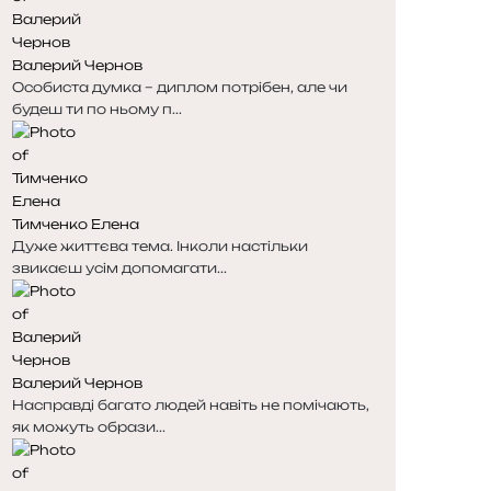
н
н
к
к
Валерий Чернов
а
а
Особиста думка – диплом потрібен, але чи
будеш ти по ньому п...
Тимченко Елена
Дуже життєва тема. Інколи настільки
звикаєш усім допомагати...
Валерий Чернов
Насправді багато людей навіть не помічають,
як можуть образи...