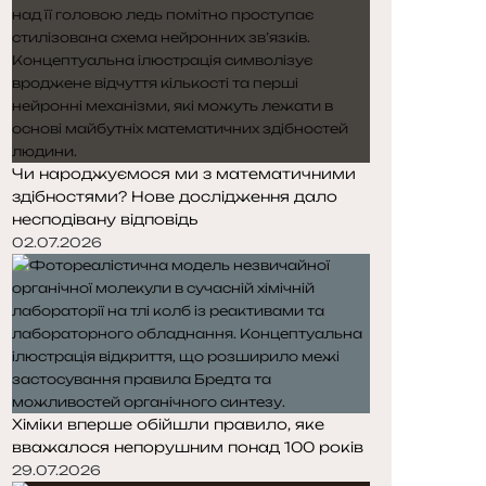
Чи народжуємося ми з математичними
здібностями? Нове дослідження дало
несподівану відповідь
02.07.2026
Хіміки вперше обійшли правило, яке
вважалося непорушним понад 100 років
29.07.2026