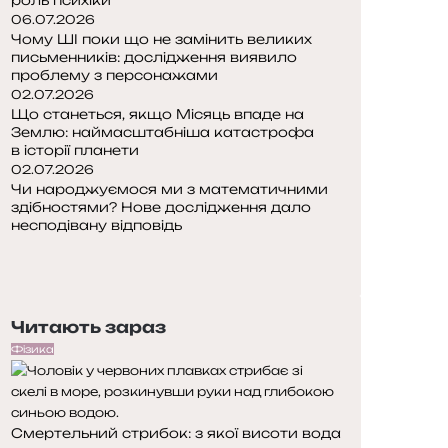
06.07.2026
Чому ШІ поки що не замінить великих
письменників: дослідження виявило
проблему з персонажами
02.07.2026
Що станеться, якщо Місяць впаде на
Землю: наймасштабніша катастрофа
в історії планети
02.07.2026
Чи народжуємося ми з математичними
здібностями? Нове дослідження дало
несподівану відповідь
П
о
Н
п
а
е
с
Читають зараз
р
т
е
у
Фізика
д
п
н
н
я
а
Смертельний стрибок: з якої висоти вода
с
с