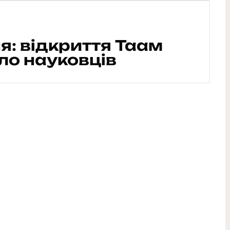
я: відкриття Таам
о науковців