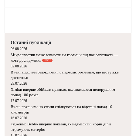
відомо науці
и
н
сьогодні
н
е
г
о
л
о
д
Останні публікації
у
в
06.08.2026
а
Мікропластик може впливати на гормони під
час вагітності — нове дослідження
н
НОВЕ
02.08.2026
н
Вчені відкрили білок, який повідомляє
я
рослинам, що азоту вже достатньо
п
29.07.2026
і
Хіміки вперше обійшли правило, яке
д
вважалося непорушним понад 100 років
м
17.07.2026
і
Вчені пояснили, як слони спілкуються на
к
відстані понад 10 кілометрів
16.07.2026
р