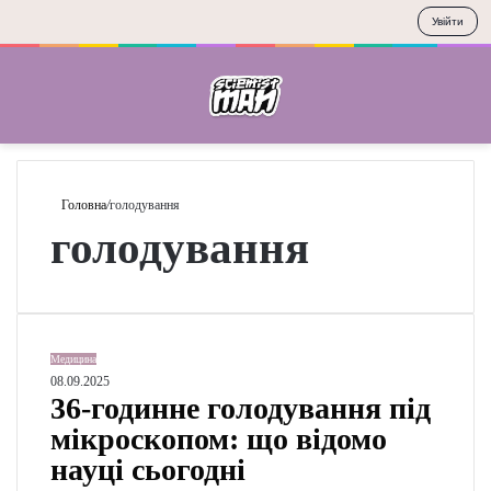
Увійти
Меню
П
Головна
/
голодування
голодування
3
Медицина
6
08.09.2025
36-годинне
-
г
голодування під
о
мікроскопом: що
д